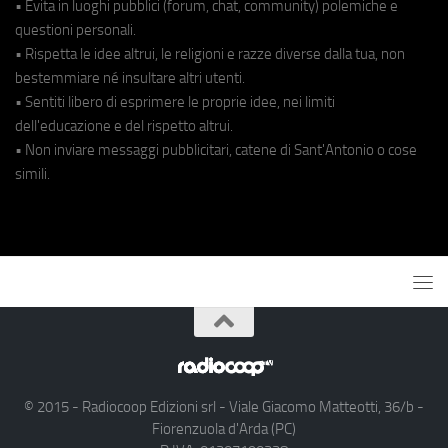
• Evita in luoghi pubblici (forum, chat, community) polemiche e
questioni personali.
• Rispetta le idee altrui, le religioni e razze diverse dalla tua, non
bestemmiare né insultare altri utenti.
• Sentiti libero di esprimere le proprie idee, nei limiti
dell'educazione e del rispetto altrui.
• Non inviare messaggi pubblicitari, catene di Sant'Antonio o cose
simili.
© 2015 - Radiocoop Edizioni srl - Viale Giacomo Matteotti, 36/b -
Fiorenzuola d'Arda (PC)