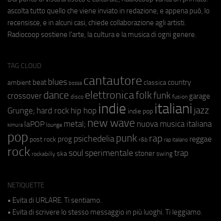
ascolta tutto quello che viene inviato in redazione, e appena può, lo
recensisce, e in alcuni casi, chiede collaborazione agli artisti.
Radiocoop sostiene l'arte, la cultura e la musica di ogni genere.
TAG CLOUD
cantautore
blues
beat
country
ambient
classica
bossa
elettronica
dance
folk
funk
crossover
garage
fusion
disco
indie
italiani
jazz
hip hop
Grunge;
hard rock
indie pop
new wave
metal;
nuova musica italiana
laPOP
lounge
kimura
pop
punk
rap
psichedelia
reggae
prog
post rock
r&b
rap italiano
rock
soul
sperimentale
trap
stoner
ska
swing
rockabilly
NETIQUETTE
• Evita di URLARE. Ti sentiamo.
• Evita di scrivere lo stesso messaggio in più luoghi. Ti leggiamo.