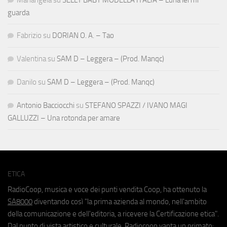
guarda
Fabrizio
su
DORIAN O. A. – Tao
Valentina
su
SAM D – Leggera – (Prod. Manqc)
Danilo
su
SAM D – Leggera – (Prod. Manqc)
Antonio Bacciocchi
su
STEFANO SPAZZI / IVANO MAGI
GALLUZZI – Una rotonda per amare
ETICA
RadioCoop, musica e voce dei punti vendita Coop, ha ottenuto la
SA8000
diventando così "la prima azienda al mondo, nell'ambito
della comunicazione e dell'editoria, a ricevere la Certificazione etica".
Dal punto di vista artistico e culturale, Radiocoop vanta un primato: