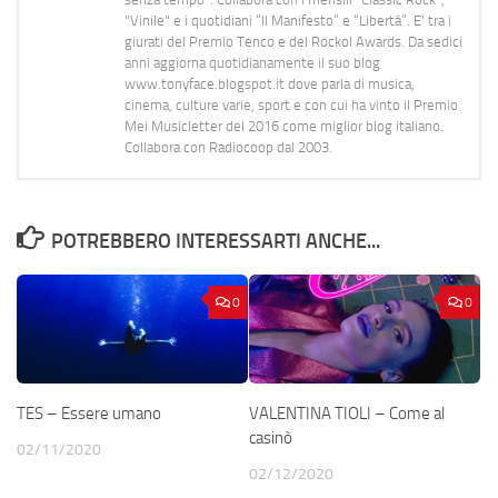
"Vinile" e i quotidiani “Il Manifesto” e “Libertà”. E' tra i
giurati del Premio Tenco e del Rockol Awards. Da sedici
anni aggiorna quotidianamente il suo blog
www.tonyface.blogspot.it dove parla di musica,
cinema, culture varie, sport e con cui ha vinto il Premio
Mei Musicletter del 2016 come miglior blog italiano.
Collabora con Radiocoop dal 2003.
POTREBBERO INTERESSARTI ANCHE...
0
0
TES – Essere umano
VALENTINA TIOLI – Come al
casinò
02/11/2020
02/12/2020