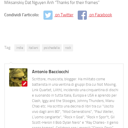
Miksanskiy Dat Nguyen Anh “Thanks for their frames”
Condividi l'articolo:
on Twitter
on Facebook
Tag:
indie
italiani
psichedelia
rock
Antonio Bacciocchi
Scrittore, musicista, blogger. Ha militato come
batterista in una ventina di gruppi (tra cui Not Moving,
Link Quartet, Lilith), incidendo una cinquantina di dischi
e suonando in tutta Italia, Europa e USA e aprendo per
Clash, Iggy and the Stooges, Johnny Thunders, Manu
Chao etc. Ha scritto una decina di libri tra cui "Uscito
vivo dagli anni 80", "Mod Generations", "Paul Weller,
L’uomo cangiante", "Rock n Goal", "Rock n Spor"t, Gil
Scott-Heron Il Bob Dylan Nero" e "Ray Charles- Il genio
senza tempo". Collabora con i mensili “Classic Rock”,