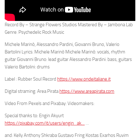
Record By – Strange Flowers Studios Mastered By – Jambona Lab
Genre: Psychedelic Rock Music
Michele Marinò, Alessandro Pardini, Giovanni Bruno, Valerio
Bartolini Lyrics: Michele Marinò Michele Marinò: vocals, rhythm
guitar Giovanni Bruno: lead guitar Alessandro Pardini: bass, guitars
Valerio Bartolini: drums
Label : Rubber Soul Record
https://www.ondeitaliane.it
Digital straming: Area Pirata
https://www.areapirata.com
Video From Pexels and Pixabay: Videomakers:
Special thanks to: Engin Akyurt
https://pixabay.com/it/users/engin_ak…
…
and: Kelly Anthony Shkraba Gustavo Fring Kostas Exarhos Ruvim