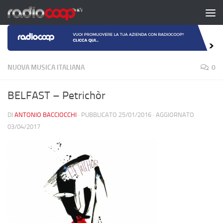
Salta al contenuto
NUOVA MUSICA ITALIANA
0
BELFAST – Petrichòr
DI
ANTONIO BACCIOCCHI
· PUBBLICATO
25/01/2016
· AGGIORNATO
03/04/2017