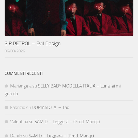
SIR PETROL – Evil Design
06/08/2026
COMMENTI RECENTI
Mariangela
su
SELLY BABY MODELLA ITALIA – Luna lei mi
guarda
Fabrizio
su
DORIAN O. A. – Tao
Valentina
su
SAM D – Leggera – (Prod. Manqc)
Danilo
su
SAM D – Leggera – (Prod. Manqc)