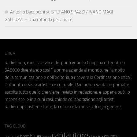
Antonio Bacciocchi
su
STEFANO SPAZZI / IVANO MAGI
GALLUZZI – Una rotonda per amare
ETICA
RadioCoop, musica e voce dei punti vendita Coop, ha ottenuto la
SA8000
diventando così "la prima azienda al mondo, nell'ambito
della comunicazione e dell'editoria, a ricevere la Certificazione etica".
Dal punto di vista artistico e culturale, Radiocoop vanta un primato:
ascolta tutto quello che viene inviato in redazione, e appena può, lo
recensisce, e in alcuni casi, chiede collaborazione agli artisti.
Radiocoop sostiene l'arte, la cultura e la musica di ogni genere.
TAG CLOUD
cantautore
blues
beat
country
ambient
classica
bossa