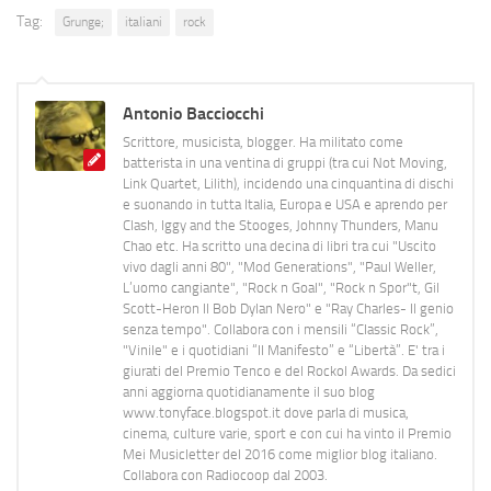
Tag:
Grunge;
italiani
rock
Antonio Bacciocchi
Scrittore, musicista, blogger. Ha militato come
batterista in una ventina di gruppi (tra cui Not Moving,
Link Quartet, Lilith), incidendo una cinquantina di dischi
e suonando in tutta Italia, Europa e USA e aprendo per
Clash, Iggy and the Stooges, Johnny Thunders, Manu
Chao etc. Ha scritto una decina di libri tra cui "Uscito
vivo dagli anni 80", "Mod Generations", "Paul Weller,
L’uomo cangiante", "Rock n Goal", "Rock n Spor"t, Gil
Scott-Heron Il Bob Dylan Nero" e "Ray Charles- Il genio
senza tempo". Collabora con i mensili “Classic Rock”,
"Vinile" e i quotidiani “Il Manifesto” e “Libertà”. E' tra i
giurati del Premio Tenco e del Rockol Awards. Da sedici
anni aggiorna quotidianamente il suo blog
www.tonyface.blogspot.it dove parla di musica,
cinema, culture varie, sport e con cui ha vinto il Premio
Mei Musicletter del 2016 come miglior blog italiano.
Collabora con Radiocoop dal 2003.