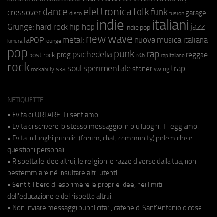
elettronica
dance
folk
funk
crossover
garage
fusion
disco
indie
italiani
jazz
hip hop
Grunge;
hard rock
indie pop
new wave
metal;
nuova musica italiana
laPOP
lounge
kimura
pop
punk
rap
psichedelia
reggae
prog
post rock
r&b
rap italiano
rock
soul
sperimentale
trap
stoner
ska
swing
rockabilly
NETIQUETTE
• Evita di URLARE. Ti sentiamo.
• Evita di scrivere lo stesso messaggio in più luoghi. Ti leggiamo.
• Evita in luoghi pubblici (forum, chat, community) polemiche e
questioni personali.
• Rispetta le idee altrui, le religioni e razze diverse dalla tua, non
bestemmiare né insultare altri utenti.
• Sentiti libero di esprimere le proprie idee, nei limiti
dell'educazione e del rispetto altrui.
• Non inviare messaggi pubblicitari, catene di Sant'Antonio o cose