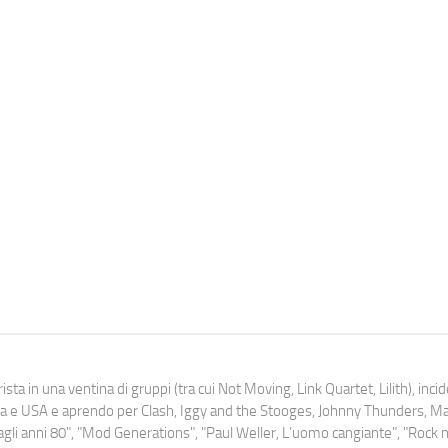
ista in una ventina di gruppi (tra cui Not Moving, Link Quartet, Lilith), inc
uropa e USA e aprendo per Clash, Iggy and the Stooges, Johnny Thunders, 
o dagli anni 80", "Mod Generations", "Paul Weller, L’uomo cangiante", "Rock n