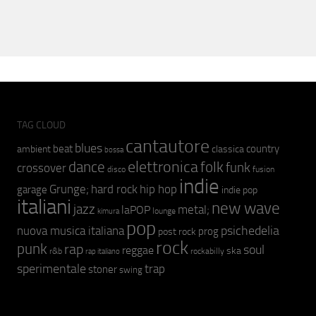
TAG CLOUD
cantautore
blues
beat
country
ambient
classica
bossa
elettronica
dance
folk
funk
crossover
fusion
disco
indie
hip hop
Grunge;
hard rock
garage
indie pop
italiani
new wave
jazz
metal;
laPOP
lounge
kimura
pop
psichedelia
nuova musica italiana
prog
post rock
rock
punk
rap
soul
reggae
ska
r&b
rockabilly
rap italiano
sperimentale
trap
stoner
swing