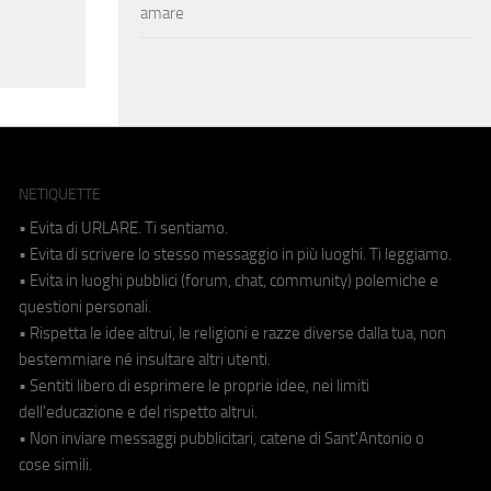
amare
NETIQUETTE
• Evita di URLARE. Ti sentiamo.
• Evita di scrivere lo stesso messaggio in più luoghi. Ti leggiamo.
• Evita in luoghi pubblici (forum, chat, community) polemiche e
questioni personali.
• Rispetta le idee altrui, le religioni e razze diverse dalla tua, non
bestemmiare né insultare altri utenti.
• Sentiti libero di esprimere le proprie idee, nei limiti
dell'educazione e del rispetto altrui.
• Non inviare messaggi pubblicitari, catene di Sant'Antonio o
cose simili.