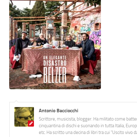
Antonio Bacciocchi
Scrittore, musicista, blogger. Ha militato come batter
cinquantina di dischi e suonando in tutta Italia, E
etc. Ha scritto una decina di libri tra cui "Uscito viv