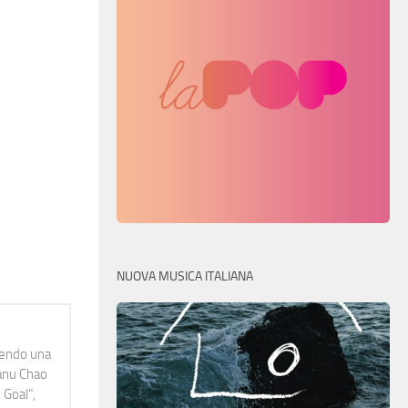
NUOVA MUSICA ITALIANA
idendo una
Manu Chao
 Goal",