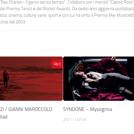
Ray Charles- Il genio senza tempo". Collabora con i mensili “Classic Rock”,
urati del Premio Tenco e del Rockol Awards. Da sedici anni aggiorna quotidia
a, cinema, culture varie, sport e con cui ha vinto il Premio Mei Musiclett
ocoop dal 2003.
0
ZI / GIANNI MAROCCOLO
SYNDONE – Mysoginia
llad
25/11/2018