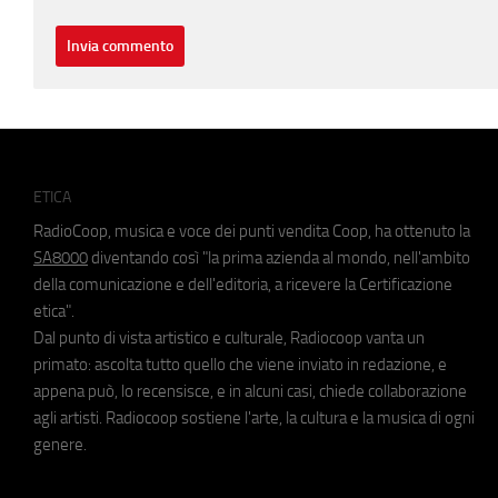
ETICA
RadioCoop, musica e voce dei punti vendita Coop, ha ottenuto la
SA8000
diventando così "la prima azienda al mondo, nell'ambito
della comunicazione e dell'editoria, a ricevere la Certificazione
etica".
Dal punto di vista artistico e culturale, Radiocoop vanta un
primato: ascolta tutto quello che viene inviato in redazione, e
appena può, lo recensisce, e in alcuni casi, chiede collaborazione
agli artisti. Radiocoop sostiene l'arte, la cultura e la musica di ogni
genere.