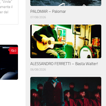
 "Vinile"
namente il
PALOMAR – Palomar
er del
07/08/2026
0
ALESSANDRO FERRETTI – Basta Walter!
06/08/2026