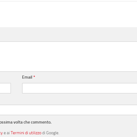
Email
*
prossima volta che commento.
cy
e ai
Termini di utilizzo
di Google.