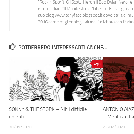
"Rock n Spor"t, Gil Scott-Heron Il Bob Dylan Nero" e "
e i quotidiani “Il Manifesto” e “Libertà”. E' tra i gi
suo blog www.tonyface.blogspot.it dove parla di music
2016 come miglior blog italiano. Collabora con Radi
POTREBBERO INTERESSARTI ANCHE...
0
SONNY & THE STORK – Nihil difficile
ANTONIO AIAZ
nolenti
– Mephisto ba
30/09/2020
22/02/2021