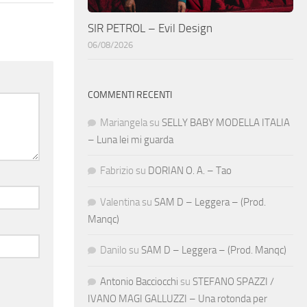
SIR PETROL – Evil Design
06/08/2026
COMMENTI RECENTI
Mariangela
su
SELLY BABY MODELLA ITALIA
– Luna lei mi guarda
Fabrizio
su
DORIAN O. A. – Tao
Valentina
su
SAM D – Leggera – (Prod.
Manqc)
Danilo
su
SAM D – Leggera – (Prod. Manqc)
Antonio Bacciocchi
su
STEFANO SPAZZI /
IVANO MAGI GALLUZZI – Una rotonda per