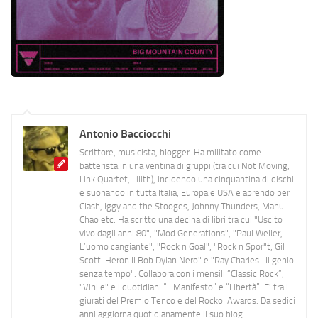
Antonio Bacciocchi
Scrittore, musicista, blogger. Ha militato come
batterista in una ventina di gruppi (tra cui Not Moving,
Link Quartet, Lilith), incidendo una cinquantina di dischi
e suonando in tutta Italia, Europa e USA e aprendo per
Clash, Iggy and the Stooges, Johnny Thunders, Manu
Chao etc. Ha scritto una decina di libri tra cui "Uscito
vivo dagli anni 80", "Mod Generations", "Paul Weller,
L’uomo cangiante", "Rock n Goal", "Rock n Spor"t, Gil
Scott-Heron Il Bob Dylan Nero" e "Ray Charles- Il genio
senza tempo". Collabora con i mensili “Classic Rock”,
"Vinile" e i quotidiani “Il Manifesto” e “Libertà”. E' tra i
giurati del Premio Tenco e del Rockol Awards. Da sedici
anni aggiorna quotidianamente il suo blog