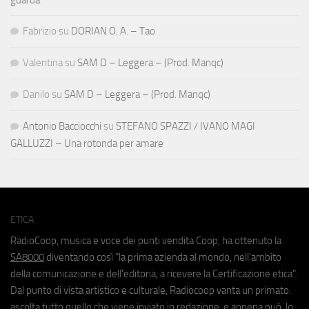
Fabrizio
su
DORIAN O. A. – Tao
Valentina
su
SAM D – Leggera – (Prod. Manqc)
Danilo
su
SAM D – Leggera – (Prod. Manqc)
Antonio Bacciocchi
su
STEFANO SPAZZI / IVANO MAGI
GALLUZZI – Una rotonda per amare
ETICA
RadioCoop, musica e voce dei punti vendita Coop, ha ottenuto la
SA8000
diventando così "la prima azienda al mondo, nell'ambito
della comunicazione e dell'editoria, a ricevere la Certificazione etica".
Dal punto di vista artistico e culturale, Radiocoop vanta un primato:
ascolta tutto quello che viene inviato in redazione, e appena può, lo