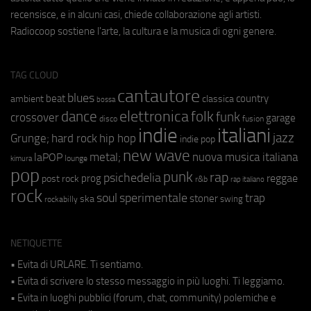
recensisce, e in alcuni casi, chiede collaborazione agli artisti.
Radiocoop sostiene l'arte, la cultura e la musica di ogni genere.
TAG CLOUD
cantautore
blues
beat
country
ambient
classica
bossa
elettronica
dance
folk
funk
crossover
garage
fusion
disco
indie
italiani
jazz
hip hop
Grunge;
hard rock
indie pop
new wave
metal;
nuova musica italiana
laPOP
lounge
kimura
pop
punk
rap
psichedelia
reggae
prog
post rock
r&b
rap italiano
rock
soul
sperimentale
trap
stoner
ska
swing
rockabilly
NETIQUETTE
• Evita di URLARE. Ti sentiamo.
• Evita di scrivere lo stesso messaggio in più luoghi. Ti leggiamo.
• Evita in luoghi pubblici (forum, chat, community) polemiche e