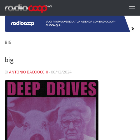
Salta al contenuto
BIG
big
DI
ANTONIO BACCIOCCHI
·
06/12/2024