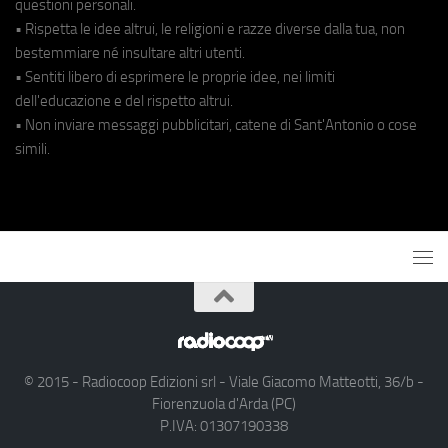
questioni personali.
• Rispetta le idee altrui, le religioni e razze diverse dalla tua, non
bestemmiare né insultare altri utenti.
• Sentiti libero di esprimere le proprie idee, nei limiti
dell'educazione e del rispetto altrui.
• Non inviare messaggi pubblicitari, catene di Sant'Antonio o cose
simili.
© 2015 - Radiocoop Edizioni srl - Viale Giacomo Matteotti, 36/b -
Fiorenzuola d'Arda (PC)
P.IVA: 01307190338