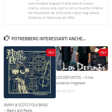
www.tonyface.blogspot.it dove parla di musica,
cinema, culture varie, sport e con cui ha vinto il Premio
Mei Musicletter del 2016 come miglior blog italiano.
Collabora con Radiocoop dal 2003.
POTREBBERO INTERESSARTI ANCHE...
0
0
LOS DEFUNTOS – Il mio
universo irregolare
29/10/2017
JIMMY & SCOTS FOLK BAND
– Beers and Reels