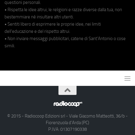
questioni personali.
• Rispetta le idee altrui, le religioni e razze diverse dalla tua, non
bestemmiare né insultare altri utenti.
• Sentiti libero di esprimere le proprie idee, nei limiti
dell'educazione e del rispetto altrui.
• Non inviare messaggi pubblicitari, catene di Sant'Antonio o cose
simili.
© 2015 - Radiocoop Edizioni srl - Viale Giacomo Matteotti, 36/b -
Fiorenzuola d'Arda (PC)
P.IVA: 01307190338