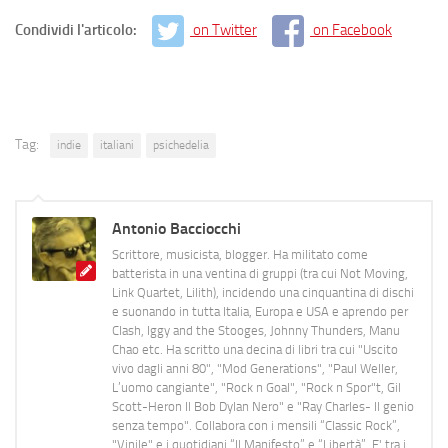
Condividi l'articolo:
on Twitter
on Facebook
Tag:
indie
italiani
psichedelia
Antonio Bacciocchi
Scrittore, musicista, blogger. Ha militato come
batterista in una ventina di gruppi (tra cui Not Moving,
Link Quartet, Lilith), incidendo una cinquantina di dischi
e suonando in tutta Italia, Europa e USA e aprendo per
Clash, Iggy and the Stooges, Johnny Thunders, Manu
Chao etc. Ha scritto una decina di libri tra cui "Uscito
vivo dagli anni 80", "Mod Generations", "Paul Weller,
L’uomo cangiante", "Rock n Goal", "Rock n Spor"t, Gil
Scott-Heron Il Bob Dylan Nero" e "Ray Charles- Il genio
senza tempo". Collabora con i mensili “Classic Rock”,
"Vinile" e i quotidiani “Il Manifesto” e “Libertà”. E' tra i