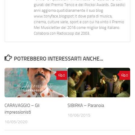
giurati del Premio Tenco e del Rockol Awards. Da sedici
anni aggiorna quotidianamente il suo blog
www.tonyface.blogspot.it dove parla di musica,
cinema, culture varie, sport e con cui ha vinto il Premio
Mei Musicletter del 2016 come miglior blog italiano.
Collabora con Radiocoop dal 2003.
POTREBBERO INTERESSARTI ANCHE...
0
0
CARAVAGGIO – Gli
SIBIRKA – Paranoia
impressionisti
10/06/2015
10/05/2020