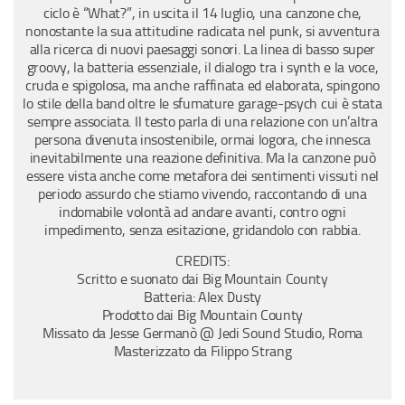
ciclo è “What?”, in uscita il 14 luglio, una canzone che,
nonostante la sua attitudine radicata nel punk, si avventura
alla ricerca di nuovi paesaggi sonori. La linea di basso super
groovy, la batteria essenziale, il dialogo tra i synth e la voce,
cruda e spigolosa, ma anche raffinata ed elaborata, spingono
lo stile della band oltre le sfumature garage-psych cui è stata
sempre associata. Il testo parla di una relazione con un’altra
persona divenuta insostenibile, ormai logora, che innesca
inevitabilmente una reazione definitiva. Ma la canzone può
essere vista anche come metafora dei sentimenti vissuti nel
periodo assurdo che stiamo vivendo, raccontando di una
indomabile volontà ad andare avanti, contro ogni
impedimento, senza esitazione, gridandolo con rabbia.
CREDITS:
Scritto e suonato dai Big Mountain County
Batteria: Alex Dusty
Prodotto dai Big Mountain County
Missato da Jesse Germanò @ Jedi Sound Studio, Roma
Masterizzato da Filippo Strang