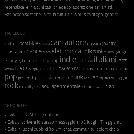
recensisce, e in alcuni casi, chiede collaborazione agli artisti.
Radiocoop sostiene l'arte, la cultura e la musica di ogni genere.
TAG CLOUD
cantautore
blues
beat
country
ambient
classica
bossa
elettronica
dance
folk
funk
crossover
garage
fusion
disco
indie
italiani
jazz
hip hop
Grunge;
hard rock
indie pop
new wave
metal;
nuova musica italiana
laPOP
lounge
kimura
pop
punk
rap
psichedelia
reggae
prog
post rock
r&b
rap italiano
rock
soul
sperimentale
trap
stoner
ska
swing
rockabilly
NETIQUETTE
• Evita di URLARE. Ti sentiamo.
• Evita di scrivere lo stesso messaggio in più luoghi. Ti leggiamo.
• Evita in luoghi pubblici (forum, chat, community) polemiche e