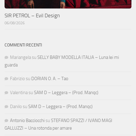
SIR PETROL – Evil Design
06/08/2026
COMMENTI RECENTI
Mariangela
su
SELLY BABY MODELLA ITALIA – Luna lei mi
guarda
Fabrizio
su
DORIAN O. A. – Tao
Valentina
su
SAM D – Leggera – (Prod. Manqc)
Danilo
su
SAM D – Leggera – (Prod. Manqc)
Antonio Bacciocchi
su
STEFANO SPAZZI / IVANO MAGI
GALLUZZI – Una rotonda per amare