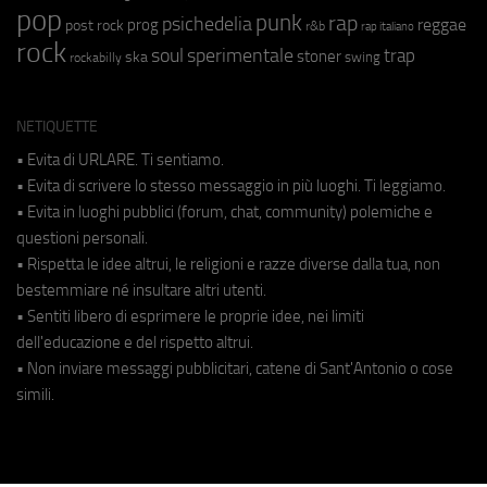
pop
punk
rap
psichedelia
reggae
prog
post rock
r&b
rap italiano
rock
soul
sperimentale
trap
stoner
ska
swing
rockabilly
NETIQUETTE
• Evita di URLARE. Ti sentiamo.
• Evita di scrivere lo stesso messaggio in più luoghi. Ti leggiamo.
• Evita in luoghi pubblici (forum, chat, community) polemiche e
questioni personali.
• Rispetta le idee altrui, le religioni e razze diverse dalla tua, non
bestemmiare né insultare altri utenti.
• Sentiti libero di esprimere le proprie idee, nei limiti
dell'educazione e del rispetto altrui.
• Non inviare messaggi pubblicitari, catene di Sant'Antonio o cose
simili.