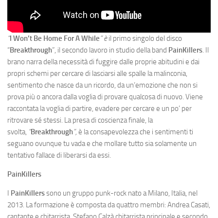
“
I Won’t Be Home For A While
” è
il primo singolo del disco
“
Breakthrough
”, il secondo lavoro in studio della band
PainKillers
. Il
brano narra della necessità di fuggire dalle proprie abitudini e dai
propri schemi per cercare di lasciarsi alle spalle la malinconia,
sentimento che nasce da un ricordo, da un’emozione che non si
prova più o ancora dalla voglia di provare qualcosa di nuovo. Viene
raccontata la voglia di partire, evadere per cercare e un po’ per
ritrovare sé stessi. La presa di coscienza finale, la
svolta,
“
Breakthrough
”,
è la consapevolezza che i sentimenti ti
seguano ovunque tu vada e che mollare tutto sia solamente un
tentativo fallace di liberarsi da essi.
PainKillers
I
PainKillers
sono un gruppo punk-rock nato a Milano, Italia, nel
2013. La formazione è composta da quattro membri: Andrea Casati,
cantante e chitarrista, Stefano Calzà chitarrista principale e secondo