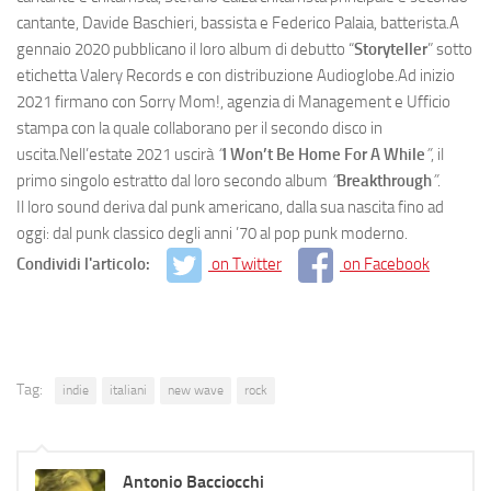
cantante, Davide Baschieri, bassista e Federico Palaia, batterista.A
gennaio 2020 pubblicano il loro album di debutto “
Storyteller
” sotto
etichetta Valery Records e con distribuzione Audioglobe.Ad inizio
2021 firmano con Sorry Mom!, agenzia di Management e Ufficio
stampa con la quale collaborano per il secondo disco in
uscita.Nell’estate 2021 uscirà
“
I Won’t Be Home For A While
”
, il
primo singolo estratto dal loro secondo album
“
Breakthrough
”
.
Il loro sound deriva dal punk americano, dalla sua nascita fino ad
oggi: dal punk classico degli anni ’70 al pop punk moderno.
Condividi l'articolo:
on Twitter
on Facebook
Tag:
indie
italiani
new wave
rock
Antonio Bacciocchi