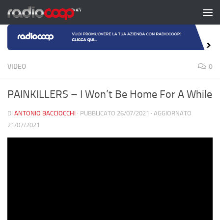
Salta al contenuto
VIDEO
0
PAINKILLERS – I Won’t Be Home For A While
DI
ANTONIO BACCIOCCHI
· PUBBLICATO
26/07/2021
· AGGIORNATO
21/07/2021