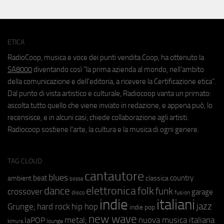
ETICA
RadioCoop, musica e voce dei punti vendita Coop, ha ottenuto la
SA8000
diventando così "la prima azienda al mondo, nell'ambito
della comunicazione e dell'editoria, a ricevere la Certificazione etica".
Dal punto di vista artistico e culturale, Radiocoop vanta un primato:
ascolta tutto quello che viene inviato in redazione, e appena può, lo
recensisce, e in alcuni casi, chiede collaborazione agli artisti.
Radiocoop sostiene l'arte, la cultura e la musica di ogni genere.
TAG CLOUD
cantautore
blues
beat
country
ambient
classica
bossa
elettronica
dance
folk
funk
crossover
garage
fusion
disco
indie
italiani
jazz
hip hop
Grunge;
hard rock
indie pop
new wave
metal;
nuova musica italiana
laPOP
lounge
kimura