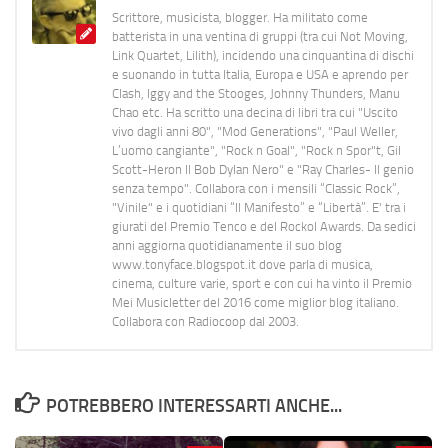
Scrittore, musicista, blogger. Ha militato come
batterista in una ventina di gruppi (tra cui Not Moving,
Link Quartet, Lilith), incidendo una cinquantina di dischi
e suonando in tutta Italia, Europa e USA e aprendo per
Clash, Iggy and the Stooges, Johnny Thunders, Manu
Chao etc. Ha scritto una decina di libri tra cui "Uscito
vivo dagli anni 80", "Mod Generations", "Paul Weller,
L’uomo cangiante", "Rock n Goal", "Rock n Spor"t, Gil
Scott-Heron Il Bob Dylan Nero" e "Ray Charles- Il genio
senza tempo". Collabora con i mensili “Classic Rock”,
"Vinile" e i quotidiani “Il Manifesto” e “Libertà”. E' tra i
giurati del Premio Tenco e del Rockol Awards. Da sedici
anni aggiorna quotidianamente il suo blog
www.tonyface.blogspot.it dove parla di musica,
cinema, culture varie, sport e con cui ha vinto il Premio
Mei Musicletter del 2016 come miglior blog italiano.
Collabora con Radiocoop dal 2003.
POTREBBERO INTERESSARTI ANCHE...