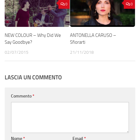
0
0
NEW COLOUR – Why Did We
ANTONELLA CARUSO –
Say Goodbye?
Sfiorarti
02/07/2015
21/11/2018
LASCIA UN COMMENTO
Commento
*
Nome
*
Email
*