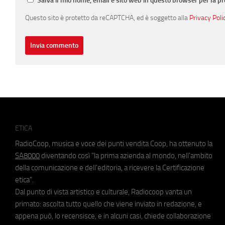
Salva il mio nome, email e sito web in questo browser per la 
Questo sito è protetto da reCAPTCHA, ed è soggetto alla
Privacy Poli
ETICA
RadioCoop, musica e voce dei punti vendita Coop, ha ottenuto la
SA8000
diventando così "la prima azienda al mondo, nell'ambito
della comunicazione e dell'editoria, a ricevere la Certificazione
etica".
Dal punto di vista artistico e culturale, Radiocoop vanta un
primato: ascolta tutto quello che viene inviato in redazione, e
appena può, lo recensisce, e in alcuni casi, chiede collaborazione