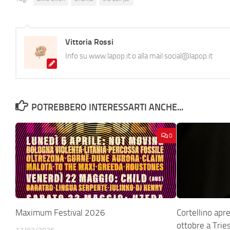
Vittoria Rossi
Info su www.lapop.it o alla mail social@lapop.it
POTREBBERO INTERESSARTI ANCHE...
0
Maximum Festival 2026
Cortellino apr
ottobre a Trie