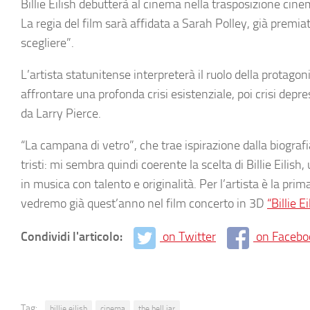
Billie Eilish debutterà al cinema nella trasposizione cin
La regia del film sarà affidata a Sarah Polley, già premia
scegliere”.
L’artista statunitense interpreterà il ruolo della protago
affrontare una profonda crisi esistenziale, poi crisi depre
da Larry Pierce.
“La campana di vetro”, che trae ispirazione dalla biografia 
tristi: mi sembra quindi coerente la scelta di Billie Eili
in musica con talento e originalità. Per l’artista è la p
vedremo già quest’anno nel film concerto in 3D
“Billie 
Condividi l'articolo:
on Twitter
on Facebo
Tag:
billie eilish
cinema
the bell jar