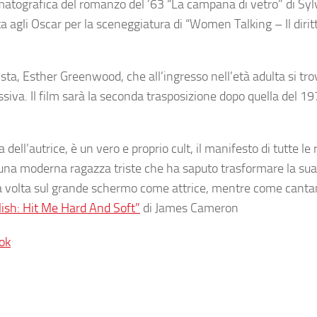
ematografica del romanzo del ’63 “La campana di vetro” di Syl
ta agli Oscar per la sceneggiatura di “Women Talking – Il diritt
nista, Esther Greenwood, che all’ingresso nell’età adulta si tr
ssiva. Il film sarà la seconda trasposizione dopo quella del 19
dell’autrice, è un vero e proprio cult, il manifesto di tutte le
sh, una moderna ragazza triste che ha saputo trasformare la sua
rima volta sul grande schermo come attrice, mentre come canta
Eilish: Hit Me Hard And Soft”
di James Cameron
ok