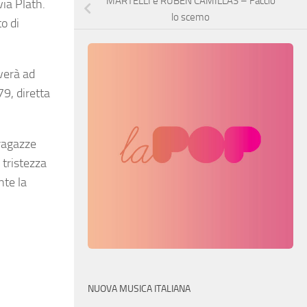
MARTELLI e RUBEN CAMILLAS – Faccio
via Plath.
lo scemo
o di
overà ad
79, diretta
 ragazze
 tristezza
nte la
NUOVA MUSICA ITALIANA