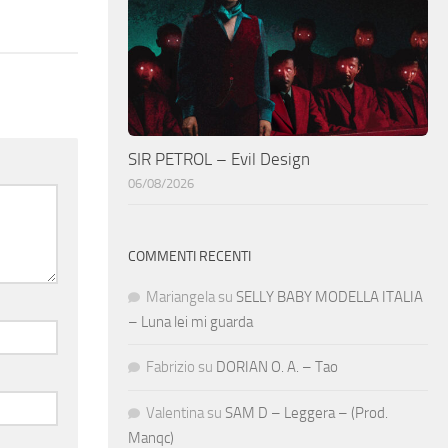
SIR PETROL – Evil Design
06/08/2026
COMMENTI RECENTI
Mariangela
su
SELLY BABY MODELLA ITALIA
– Luna lei mi guarda
Fabrizio
su
DORIAN O. A. – Tao
Valentina
su
SAM D – Leggera – (Prod.
Manqc)