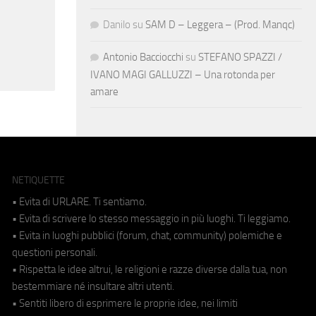
Danilo
su
SAM D – Leggera – (Prod. Manqc)
Antonio Bacciocchi
su
STEFANO SPAZZI /
IVANO MAGI GALLUZZI – Una rotonda per
amare
NETIQUETTE
• Evita di URLARE. Ti sentiamo.
• Evita di scrivere lo stesso messaggio in più luoghi. Ti leggiamo.
• Evita in luoghi pubblici (forum, chat, community) polemiche e
questioni personali.
• Rispetta le idee altrui, le religioni e razze diverse dalla tua, non
bestemmiare né insultare altri utenti.
• Sentiti libero di esprimere le proprie idee, nei limiti