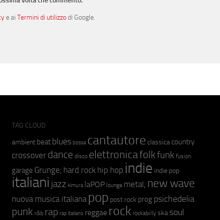
prossima volta che commento.
cy
e ai
Termini di utilizzo
di Google.
TAG CLOUD
cantautore
blues
beat
country
ambient
classica
bossa
elettronica
dance
folk
funk
crossover
fusion
disco
indie
hip hop
Grunge;
hard rock
garage
indie pop
italiani
new wave
jazz
metal;
laPOP
lounge
kimura
pop
psichedelia
nuova musica italiana
prog
post rock
rock
punk
rap
soul
reggae
ska
r&b
rockabilly
rap italiano