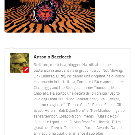
Antonio Bacciocchi
Scrittore, musicista, blogger. Ha militato come
batterista in una ventina di gruppi (tra cui Not Moving,
Link Quartet, Lilith), incidendo una cinquantina di dischi
e suonando in tutta Italia, Europa e USA e aprendo per
Clash, Iggy and the Stooges, Johnny Thunders, Manu
Chao etc. Ha scritto una decina di libri tra cui "Uscito
vivo dagli anni 80", "Mod Generations", "Paul Weller,
L’uomo cangiante", "Rock n Goal", "Rock n Spor"t, Gil
Scott-Heron Il Bob Dylan Nero" e "Ray Charles- Il genio
senza tempo". Collabora con i mensili “Classic Rock”,
"Vinile" e i quotidiani “Il Manifesto” e “Libertà”. E' tra i
giurati del Premio Tenco e del Rockol Awards. Da sedici
anni aggiorna quotidianamente il suo blog