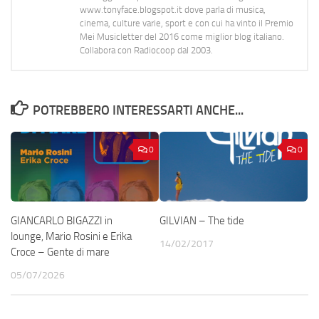
www.tonyface.blogspot.it dove parla di musica,
cinema, culture varie, sport e con cui ha vinto il Premio
Mei Musicletter del 2016 come miglior blog italiano.
Collabora con Radiocoop dal 2003.
POTREBBERO INTERESSARTI ANCHE...
0
0
GIANCARLO BIGAZZI in
GILVIAN – The tide
lounge, Mario Rosini e Erika
14/02/2017
Croce – Gente di mare
05/07/2026