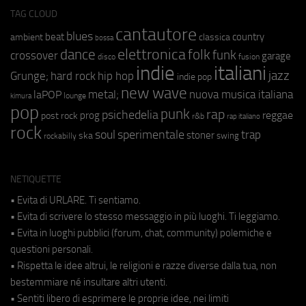
TAG CLOUD
cantautore
blues
beat
country
ambient
classica
bossa
elettronica
dance
folk
funk
crossover
garage
fusion
disco
indie
italiani
jazz
hip hop
Grunge;
hard rock
indie pop
new wave
metal;
nuova musica italiana
laPOP
lounge
kimura
pop
punk
rap
psichedelia
reggae
prog
post rock
r&b
rap italiano
rock
soul
sperimentale
trap
stoner
ska
swing
rockabilly
NETIQUETTE
• Evita di URLARE. Ti sentiamo.
• Evita di scrivere lo stesso messaggio in più luoghi. Ti leggiamo.
• Evita in luoghi pubblici (forum, chat, community) polemiche e
questioni personali.
• Rispetta le idee altrui, le religioni e razze diverse dalla tua, non
bestemmiare né insultare altri utenti.
• Sentiti libero di esprimere le proprie idee, nei limiti