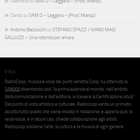
Valentina
su
SAM D – Leggera – (Prod. Manqc)
Danilo
su
SAM D – Leggera – (Prod. Manqc)
Antonio Bacciocchi
su
STEFANO SPAZZI / IVANO MAGI
GALLUZZI – Una rotonda per amare
ETICA
RadioCoop, musica e voce dei punti vendita Coop, ha ottenuto la
SA8000
diventando così "la prima azienda al mondo, nell'ambito
della comunicazione e dell'editoria, a ricevere la Certificazione etica".
Dal punto di vista artistico e culturale, Radiocoop vanta un primato:
ascolta tutto quello che viene inviato in redazione, e appena può, lo
recensisce, e in alcuni casi, chiede collaborazione agli artisti.
Radiocoop sostiene l'arte, la cultura e la musica di ogni genere.