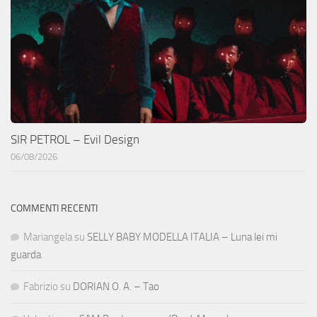
SIR PETROL – Evil Design
06/08/2026
COMMENTI RECENTI
Mariangela
su
SELLY BABY MODELLA ITALIA – Luna lei mi
guarda
Fabrizio
su
DORIAN O. A. – Tao