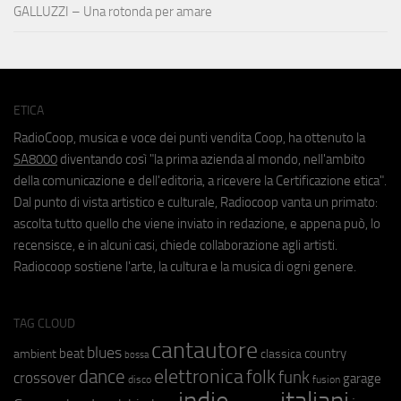
GALLUZZI – Una rotonda per amare
ETICA
RadioCoop, musica e voce dei punti vendita Coop, ha ottenuto la
SA8000
diventando così "la prima azienda al mondo, nell'ambito
della comunicazione e dell'editoria, a ricevere la Certificazione etica".
Dal punto di vista artistico e culturale, Radiocoop vanta un primato:
ascolta tutto quello che viene inviato in redazione, e appena può, lo
recensisce, e in alcuni casi, chiede collaborazione agli artisti.
Radiocoop sostiene l'arte, la cultura e la musica di ogni genere.
TAG CLOUD
cantautore
blues
beat
country
ambient
classica
bossa
elettronica
dance
folk
funk
crossover
garage
fusion
disco
indie