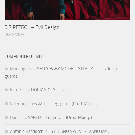
SIR PETROL – Evil Design
06/08/2026
COMMENTI RECENTI
Mariangela
su
SELLY BABY MODELLA ITALIA – Luna lei mi
guarda
Fabrizio
su
DORIAN O. A. – Tao
Valentina
su
SAM D – Leggera – (Prod. Manqc)
Danilo
su
SAM D – Leggera – (Prod. Manqc)
Antonio Bacciocchi
su
STEFANO SPAZZI / IVANO MAGI