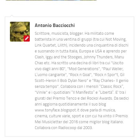
Antonio Bacciocchi
Scrittore, musicista, blogger. Ha militato come
batterista in una ventina di gruppi (tra cui Not Moving,
Link Quartet, Lilith), incidendo una cinquantina di dischi
e suonando in tutta Italia, Europa e USA e aprendo per
Clash, Iggy and the Stooges, Johnny Thunders, Manu
Chao etc. Ha scritto una decina di libri tra cui "Uscito
vivo dagli anni 80", "Mod Generations", "Paul Weller,
L’uomo cangiante", "Rock n Goal", "Rock n Spor"t, Gil
Scott-Heron Il Bob Dylan Nero" e "Ray Charles- Il genio
senza tempo". Collabora con i mensili “Classic Rock”,
"Vinile" e i quotidiani “Il Manifesto” e “Libertà”. E' tra i
giurati del Premio Tenco e del Rockol Awards. Da sedici
anni aggiorna quotidianamente il suo blog
www.tonyface.blogspot.it dove parla di musica,
cinema, culture varie, sport e con cui ha vinto il Premio
Mei Musicletter del 2016 come miglior blog italiano.
Collabora con Radiocoop dal 2003.