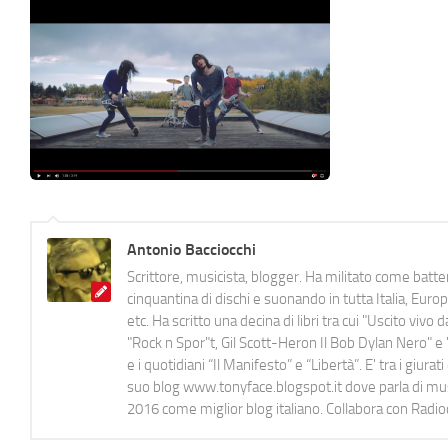
Antonio Bacciocchi
Scrittore, musicista, blogger. Ha militato come batter
cinquantina di dischi e suonando in tutta Italia, E
etc. Ha scritto una decina di libri tra cui "Uscito viv
"Rock n Spor"t, Gil Scott-Heron Il Bob Dylan Nero" e "
e i quotidiani “Il Manifesto” e “Libertà”. E' tra i gi
suo blog www.tonyface.blogspot.it dove parla di music
2016 come miglior blog italiano. Collabora con Radi