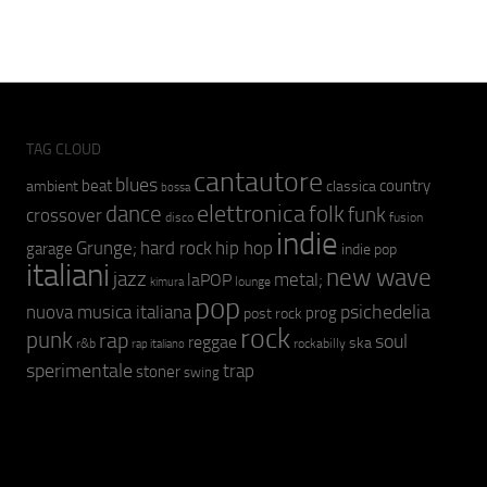
TAG CLOUD
cantautore
blues
beat
country
ambient
classica
bossa
elettronica
dance
folk
funk
crossover
fusion
disco
indie
hip hop
Grunge;
hard rock
garage
indie pop
italiani
new wave
jazz
metal;
laPOP
lounge
kimura
pop
psichedelia
nuova musica italiana
prog
post rock
rock
punk
rap
soul
reggae
ska
r&b
rockabilly
rap italiano
sperimentale
trap
stoner
swing