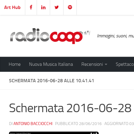
Art Hub
Salta al contenuto
Immagini, suoni, mus
Home
Nuova Musica Italiana
Recensioni
Spettacol
SCHERMATA 2016-06-28 ALLE 10.41.41
Schermata 2016-06-28 a
DI
ANTONIO BACCIOCCHI
· PUBBLICATO
28/06/2016
· AGGIORNATO
03