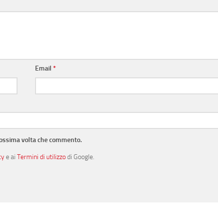
Email
*
prossima volta che commento.
cy
e ai
Termini di utilizzo
di Google.