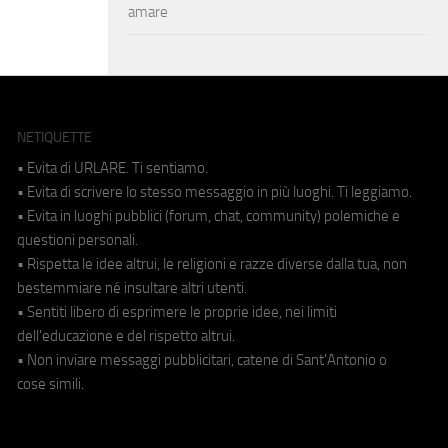
amare
NETIQUETTE
• Evita di URLARE. Ti sentiamo.
• Evita di scrivere lo stesso messaggio in più luoghi. Ti leggiamo.
• Evita in luoghi pubblici (forum, chat, community) polemiche e
questioni personali.
• Rispetta le idee altrui, le religioni e razze diverse dalla tua, non
bestemmiare né insultare altri utenti.
• Sentiti libero di esprimere le proprie idee, nei limiti
dell'educazione e del rispetto altrui.
• Non inviare messaggi pubblicitari, catene di Sant'Antonio o
cose simili.