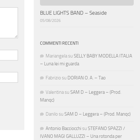
BLUE LIGHTS BAND – Seaside
05/08/2026
COMMENTI RECENTI
Mariangela
su
SELLY BABY MODELLA ITALIA
– Luna lei mi guarda
Fabrizio
su
DORIAN O. A. – Tao
Valentina
su
SAM D – Leggera – (Prod.
Manqc)
Danilo
su
SAM D – Leggera – (Prod. Manqc)
Antonio Bacciocchi
su
STEFANO SPAZZI /
IVANO MAGI GALLUZZI – Una rotonda per