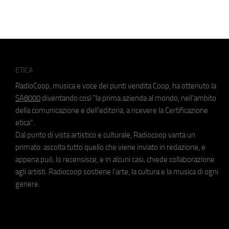
ETICA
RadioCoop, musica e voce dei punti vendita Coop, ha ottenuto la
SA8000
diventando così "la prima azienda al mondo, nell'ambito
della comunicazione e dell'editoria, a ricevere la Certificazione
etica".
Dal punto di vista artistico e culturale, Radiocoop vanta un
primato: ascolta tutto quello che viene inviato in redazione, e
appena può, lo recensisce, e in alcuni casi, chiede collaborazione
agli artisti. Radiocoop sostiene l'arte, la cultura e la musica di ogni
genere.