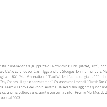
ista in una ventina di gruppi (tra cui Not Moving, Link Quartet, Lilith), inc
uropa e USA e aprendo per Clash, Iggy and the Stooges, Johnny Thunders, 
o dagli anni 80", "Mod Generations", "Paul Weller, L’uomo cangiante", "Rock n
Ray Charles- Il genio senza tempo". Collabora con i mensili “Classic Rock”,
urati del Premio Tenco e del Rockol Awards. Da sedici anni aggiorna quotidia
a, cinema, culture varie, sport e con cui ha vinto il Premio Mei Musiclett
ocoop dal 2003.