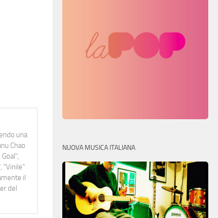
idendo una
Manu Chao
NUOVA MUSICA ITALIANA
 Goal",
 "Vinile"
namente il
er del