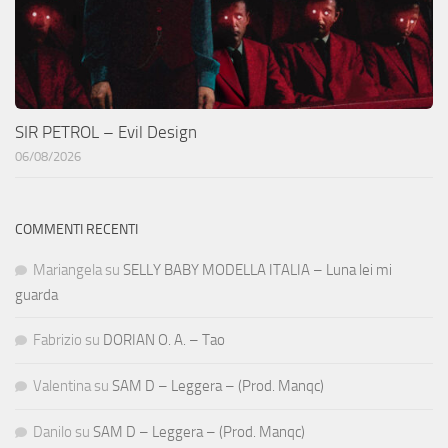
SIR PETROL – Evil Design
06/08/2026
COMMENTI RECENTI
Mariangela
su
SELLY BABY MODELLA ITALIA – Luna lei mi
guarda
Fabrizio
su
DORIAN O. A. – Tao
Valentina
su
SAM D – Leggera – (Prod. Manqc)
Danilo
su
SAM D – Leggera – (Prod. Manqc)