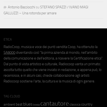
Antonio Bacciocchi
su
STEFANO SPAZZI / IVANO MAGI
GALLUZZI – Una rotonda per amare
ETICA
RadioCoop, musica e voce dei punti vendita Coop, ha ottenuto la
SA8000
diventando così "la prima azienda al mondo, nell'ambito
della comunicazione e dell'editoria, a ricevere la Certificazione etica".
Dal punto di vista artistico e culturale, Radiocoop vanta un primato:
ascolta tutto quello che viene inviato in redazione, e appena può, lo
recensisce, e in alcuni casi, chiede collaborazione agli artisti.
Radiocoop sostiene l'arte, la cultura e la musica di ogni genere.
TAG CLOUD
cantautore
blues
beat
country
ambient
classica
bossa