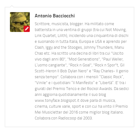
Antonio Bacciocchi
Scrittore, musicista, blogger. Ha militato come
batterista in una ventina di gruppi (tra cui Not Moving,
Link Quartet, Lilith), incidendo una cinquantina di dischi
e suonando in tutta Italia, Europa e USA e aprendo per
Clash, Iggy and the Stooges, Johnny Thunders, Manu
Chao etc. Ha scritto una decina di libri tra cui "Uscito
vivo dagli anni 80", "Mod Generations", "Paul Weller,
L’uomo cangiante", "Rock n Goal", "Rock n Spor"t, Gil
Scott-Heron Il Bob Dylan Nero" e "Ray Charles- Il genio
senza tempo". Collabora con i mensili “Classic Rock”,
"Vinile" e i quotidiani “Il Manifesto” e “Libertà”. E' tra i
giurati del Premio Tenco e del Rockol Awards. Da sedici
anni aggiorna quotidianamente il suo blog
www.tonyface.blogspot.it dove parla di musica,
cinema, culture varie, sport e con cui ha vinto il Premio
Mei Musicletter del 2016 come miglior blog italiano.
Collabora con Radiocoop dal 2003.