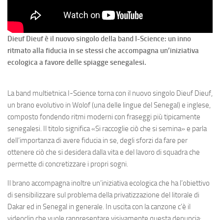
Dieuf Dieuf è il nuovo singolo della band I-Science: un inno
ritmato alla fiducia in se stessi che accompagna un’iniziativa
ecologica a favore delle spiagge senegalesi.
La band multietnica I-Science torna con il nuovo singolo Dieuf Dieuf,
un brano evolutivo in Wolof (una delle lingue del Senegal) e inglese,
composto fondendo ritmi moderni con fraseggi più tipicamente
senegalesi. Il titolo significa «Si raccoglie ciò che si semina» e parla
dell’importanza di avere fiducia in se, degli sforzi da fare per
ottenere ciò che si desidera dalla vita e del lavoro di squadra che
permette di concretizzare i propri sogni.
Il brano accompagna inoltre un’iniziativa ecologica che ha l’obiettivo
di sensibilizzare sul problema della privatizzazione del litorale di
Dakar ed in Senegal in generale. In uscita con la canzone c’è il
videoclip che vuole rappresentare visivamente questa denuncia: