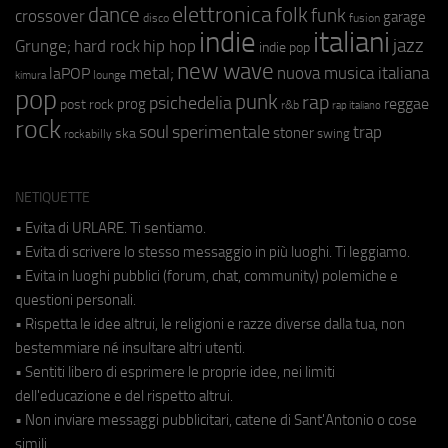
elettronica
dance
folk
funk
crossover
garage
fusion
disco
indie
italiani
jazz
hip hop
Grunge;
hard rock
indie pop
new wave
metal;
nuova musica italiana
laPOP
lounge
kimura
pop
punk
rap
psichedelia
reggae
prog
post rock
r&b
rap italiano
rock
soul
sperimentale
trap
stoner
ska
swing
rockabilly
NETIQUETTE
• Evita di URLARE. Ti sentiamo.
• Evita di scrivere lo stesso messaggio in più luoghi. Ti leggiamo.
• Evita in luoghi pubblici (forum, chat, community) polemiche e
questioni personali.
• Rispetta le idee altrui, le religioni e razze diverse dalla tua, non
bestemmiare né insultare altri utenti.
• Sentiti libero di esprimere le proprie idee, nei limiti
dell'educazione e del rispetto altrui.
• Non inviare messaggi pubblicitari, catene di Sant'Antonio o cose
simili.