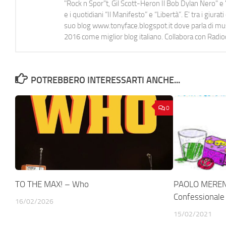
"Rock n Spor"t, Gil Scott-Heron Il Bob Dylan Nero" e "
e i quotidiani “Il Manifesto” e “Libertà”. E' tra i gi
suo blog www.tonyface.blogspot.it dove parla di music
2016 come miglior blog italiano. Collabora con Radi
POTREBBERO INTERESSARTI ANCHE...
0
TO THE MAX! – Who
PAOLO MEREN
Confessionale
16/02/2026
15/02/2021