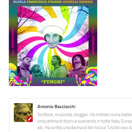
Antonio Bacciocchi
Scrittore, musicista, blogger. Ha militato come batter
cinquantina di dischi e suonando in tutta Italia, E
etc. Ha scritto una decina di libri tra cui "Uscito viv