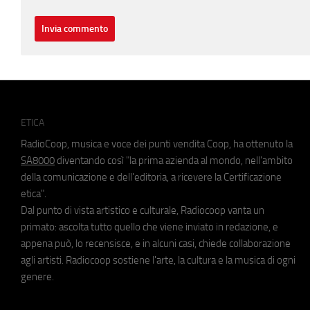
ETICA
RadioCoop, musica e voce dei punti vendita Coop, ha ottenuto la
SA8000
diventando così "la prima azienda al mondo, nell'ambito
della comunicazione e dell'editoria, a ricevere la Certificazione
etica".
Dal punto di vista artistico e culturale, Radiocoop vanta un
primato: ascolta tutto quello che viene inviato in redazione, e
appena può, lo recensisce, e in alcuni casi, chiede collaborazione
agli artisti. Radiocoop sostiene l'arte, la cultura e la musica di ogni
genere.