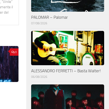
 "Vinile"
namente il
er del
PALOMAR – Palomar
07/08/2026
0
ALESSANDRO FERRETTI – Basta Walter!
06/08/2026