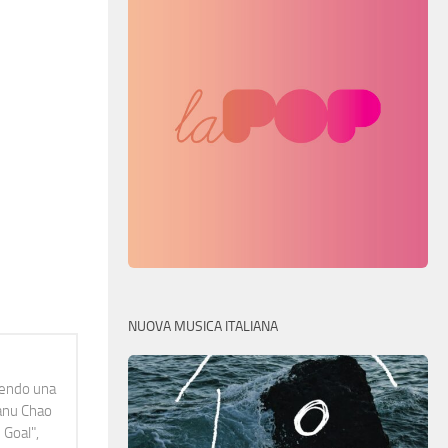
NUOVA MUSICA ITALIANA
idendo una
Manu Chao
 Goal",