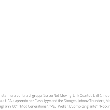
ista in una ventina di gruppi (tra cui Not Moving, Link Quartet, Lilith), inc
uropa e USA e aprendo per Clash, Iggy and the Stooges, Johnny Thunders, 
o dagli anni 80", "Mod Generations", "Paul Weller, L’uomo cangiante", "Rock n