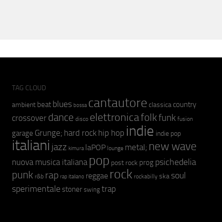
TAG CLOUD
cantautore
blues
beat
country
ambient
classica
bossa
elettronica
dance
folk
funk
crossover
fusion
disco
indie
hip hop
Grunge;
hard rock
garage
indie pop
italiani
new wave
jazz
metal;
laPOP
lounge
kimura
pop
psichedelia
nuova musica italiana
prog
post rock
rock
punk
rap
soul
reggae
ska
r&b
rockabilly
rap italiano
sperimentale
trap
stoner
swing