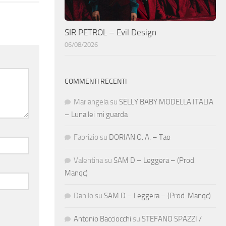
SIR PETROL – Evil Design
06/08/2026
COMMENTI RECENTI
Mariangela
su
SELLY BABY MODELLA ITALIA
– Luna lei mi guarda
Fabrizio
su
DORIAN O. A. – Tao
Valentina
su
SAM D – Leggera – (Prod.
Manqc)
Danilo
su
SAM D – Leggera – (Prod. Manqc)
Antonio Bacciocchi
su
STEFANO SPAZZI /