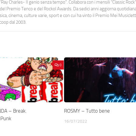
Ray Charles- Il genio senza tempo". Collabora con i mensili “Classic Rock”,
urati del Premio Tenco e del Rockol Awards. Da sedici anni aggiorna quotidia
a, cinema, culture varie, sport e con cui ha vinto il Premio Mei Musiclett
ocoop dal 2003.
0
DA – Break.
ROSMY – Tutto bene
 Punk
16/07/2022