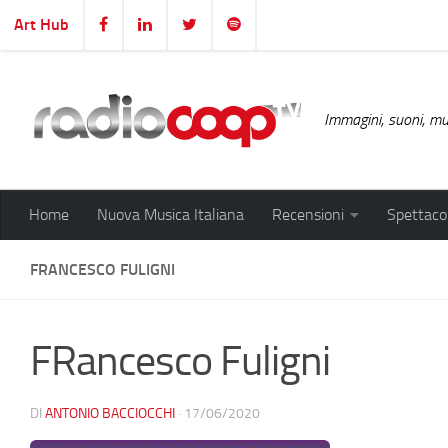
Art Hub
Salta al contenuto
Immagini, suoni, mus
Home
Nuova Musica Italiana
Recensioni
Spettacol
FRANCESCO FULIGNI
FRancesco Fuligni
DI
ANTONIO BACCIOCCHI
·
17/06/2020