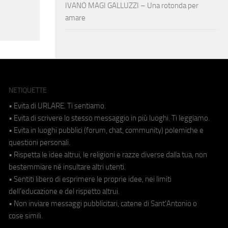
IVANO MAGI GALLUZZI – Una rotonda per
amare
NETIQUETTE
• Evita di URLARE. Ti sentiamo.
• Evita di scrivere lo stesso messaggio in più luoghi. Ti leggiamo.
• Evita in luoghi pubblici (forum, chat, community) polemiche e
questioni personali.
• Rispetta le idee altrui, le religioni e razze diverse dalla tua, non
bestemmiare né insultare altri utenti.
• Sentiti libero di esprimere le proprie idee, nei limiti
dell'educazione e del rispetto altrui.
• Non inviare messaggi pubblicitari, catene di Sant'Antonio o
cose simili.