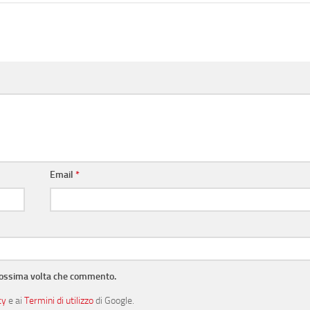
Email
*
prossima volta che commento.
cy
e ai
Termini di utilizzo
di Google.