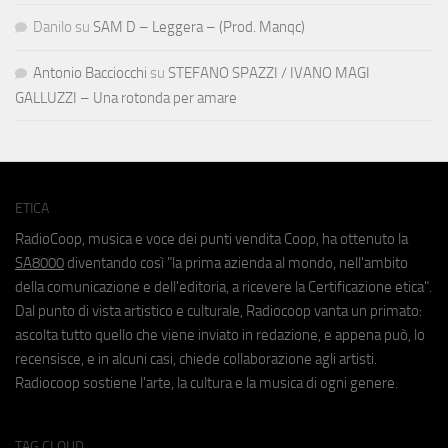
Danilo
su
SAM D – Leggera – (Prod. Manqc)
Antonio Bacciocchi
su
STEFANO SPAZZI / IVANO MAGI
GALLUZZI – Una rotonda per amare
ETICA
RadioCoop, musica e voce dei punti vendita Coop, ha ottenuto la
SA8000
diventando così "la prima azienda al mondo, nell'ambito
della comunicazione e dell'editoria, a ricevere la Certificazione etica".
Dal punto di vista artistico e culturale, Radiocoop vanta un primato:
ascolta tutto quello che viene inviato in redazione, e appena può, lo
recensisce, e in alcuni casi, chiede collaborazione agli artisti.
Radiocoop sostiene l'arte, la cultura e la musica di ogni genere.
TAG CLOUD