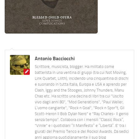
Antonio Bacciocchi
Scrittore, musicista, blogger. Ha militato come
batterista in una ventina di gruppi (tra cui Not Moving,
Link Quartet, Lilith), incidendo una cinquantina di dischi
e suonando in tutta Italia, Europa e USA e aprendo per
Clash, Iggy and the Stooges, Johnny Thunders, Manu
Chao etc. Ha scritto una decina di libri tra cui "Uscito
vivo dagli anni 80", "Mod Generations", "Paul Weller,
L’uomo cangiante", "Rock n Goal", "Rock n Spor"t, Gil
Scott-Heron Il Bob Dylan Nero" e "Ray Charles- Il genio
senza tempo". Collabora con i mensili “Classic Rock”,
"Vinile" e i quotidiani “Il Manifesto” e “Libertà”. E' tra i
giurati del Premio Tenco e del Rockol Awards. Da sedici
anni aggiorna quotidianamente il suo blog