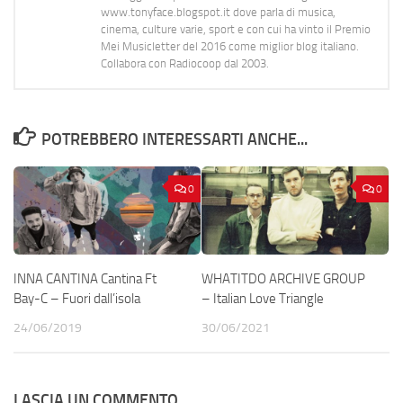
www.tonyface.blogspot.it dove parla di musica,
cinema, culture varie, sport e con cui ha vinto il Premio
Mei Musicletter del 2016 come miglior blog italiano.
Collabora con Radiocoop dal 2003.
POTREBBERO INTERESSARTI ANCHE...
0
0
INNA CANTINA Cantina Ft
WHATITDO ARCHIVE GROUP
Bay-C – Fuori dall’isola
– Italian Love Triangle
24/06/2019
30/06/2021
LASCIA UN COMMENTO