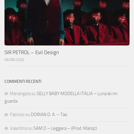
SIR PETROL – Evil Design
06/08/2026
COMMENTI RECENTI
Mariangela
su
SELLY BABY MODELLA ITALIA – Luna lei mi
guarda
Fabrizio
su
DORIAN O. A. – Tao
Valentina
su
SAM D – Leggera – (Prod. Manqc)