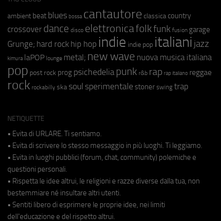
cantautore
blues
beat
country
ambient
classica
bossa
elettronica
dance
folk
funk
crossover
garage
fusion
disco
indie
italiani
jazz
hip hop
Grunge;
hard rock
indie pop
new wave
metal;
nuova musica italiana
laPOP
lounge
kimura
pop
punk
rap
psichedelia
reggae
prog
post rock
r&b
rap italiano
rock
soul
sperimentale
trap
stoner
ska
swing
rockabilly
NETIQUETTE
• Evita di URLARE. Ti sentiamo.
• Evita di scrivere lo stesso messaggio in più luoghi. Ti leggiamo.
• Evita in luoghi pubblici (forum, chat, community) polemiche e
questioni personali.
• Rispetta le idee altrui, le religioni e razze diverse dalla tua, non
bestemmiare né insultare altri utenti.
• Sentiti libero di esprimere le proprie idee, nei limiti
dell'educazione e del rispetto altrui.