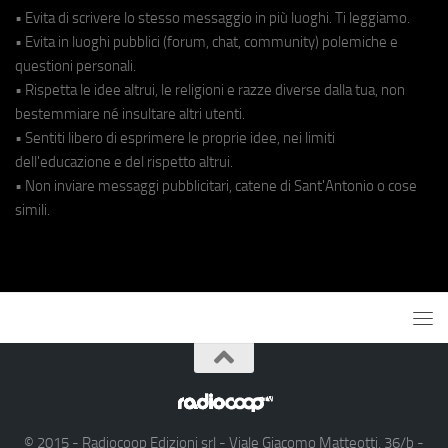
• Evita di scrivere lo stesso messaggio in più luoghi. Ti leggiamo.
• Evita in luoghi pubblici (forum, chat, community) polemiche e
questioni personali.
• Rispetta le idee altrui, le religioni e razze diverse dalla tua, non
bestemmiare né insultare altri utenti.
• Sentiti libero di esprimere le proprie idee, nei limiti
dell'educazione e del rispetto altrui.
• Non inviare messaggi pubblicitari, catene di Sant'Antonio o cose
simili.
© 2015 - Radiocoop Edizioni srl - Viale Giacomo Matteotti, 36/b -