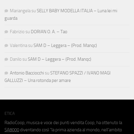
Mariangela
su
SELLY BABY MODELLA ITALIA – Luna lei mi
guarda
Fabrizio
su
DORIAN O. A. – Tao
Valentina
su
SAM D – Leggera – (Prod. Manqc)
Danilo
su
SAM D – Leggera – (Prod. Manqc)
Antonio Bacciocchi
su
STEFANO SPAZZI / IVANO MAGI
GALLUZZI – Una rotonda per amare
ETICA
RadioCoop, musica e voce dei punti vendita Coop, ha ottenuto la
SA8000
diventando così "la prima azienda al mondo, nell'ambito