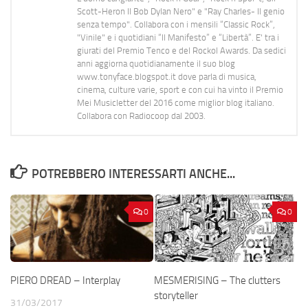
Scott-Heron Il Bob Dylan Nero" e "Ray Charles- Il genio
senza tempo". Collabora con i mensili “Classic Rock”,
"Vinile" e i quotidiani “Il Manifesto” e “Libertà”. E' tra i
giurati del Premio Tenco e del Rockol Awards. Da sedici
anni aggiorna quotidianamente il suo blog
www.tonyface.blogspot.it dove parla di musica,
cinema, culture varie, sport e con cui ha vinto il Premio
Mei Musicletter del 2016 come miglior blog italiano.
Collabora con Radiocoop dal 2003.
POTREBBERO INTERESSARTI ANCHE...
0
0
PIERO DREAD – Interplay
MESMERISING – The clutters
storyteller
31/03/2017