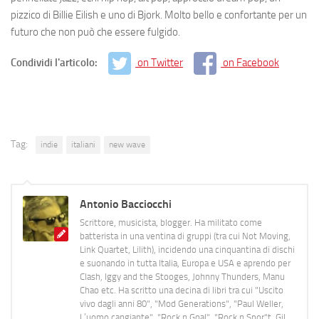
pizzico di Billie Eilish e uno di Bjork. Molto bello e confortante per un
futuro che non può che essere fulgido.
Condividi l'articolo:
on Twitter
on Facebook
Tag:
indie
italiani
new wave
Antonio Bacciocchi
Scrittore, musicista, blogger. Ha militato come
batterista in una ventina di gruppi (tra cui Not Moving,
Link Quartet, Lilith), incidendo una cinquantina di dischi
e suonando in tutta Italia, Europa e USA e aprendo per
Clash, Iggy and the Stooges, Johnny Thunders, Manu
Chao etc. Ha scritto una decina di libri tra cui "Uscito
vivo dagli anni 80", "Mod Generations", "Paul Weller,
L’uomo cangiante", "Rock n Goal", "Rock n Spor"t, Gil