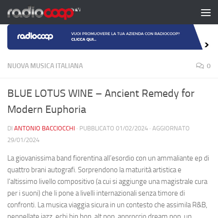
Salta al contenuto
NUOVA MUSICA ITALIANA
0
BLUE LOTUS WINE – Ancient Remedy for
Modern Euphoria
DI
ANTONIO BACCIOCCHI
· PUBBLICATO
01/02/2024
· AGGIORNATO
29/01/2024
La giovanissima band fiorentina all’esordio con un ammaliante ep di
quattro brani autografi. Sorprendono la maturità artistica e
l’altissimo livello compositivo (a cui si aggiunge una magistrale cura
per i suoni) che li pone a livelli internazionali senza timore di
confronti. La musica viaggia sicura in un contesto che assimila R&B,
pennellate jazz, echi hip hop, alt pop, approccio dream pop, un