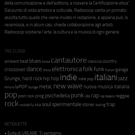
della comunicazione e dell'editoria, a ricevere la Certificazione etica".
Dal punto di vista artistico e culturale, Radiocoop vanta un primato:
ascolta tutto quello che viene inviato in redazione, e appena può, lo
recensisce, e in alcuni casi, chiede collaborazione agli artisti.
Radiocoop sostiene l'arte, la cultura e la musica di ogni genere.
TAG CLOUD
cantautore
blues
beat
country
ambient
classica
bossa
elettronica
dance
folk
funk
crossover
garage
fusion
disco
indie
italiani
jazz
hip hop
Grunge;
hard rock
indie pop
new wave
metal;
nuova musica italiana
laPOP
lounge
kimura
pop
punk
rap
psichedelia
reggae
prog
post rock
r&b
rap italiano
rock
soul
sperimentale
trap
stoner
ska
swing
rockabilly
NETIQUETTE
• Evita di URLARE. Ti sentiamo.