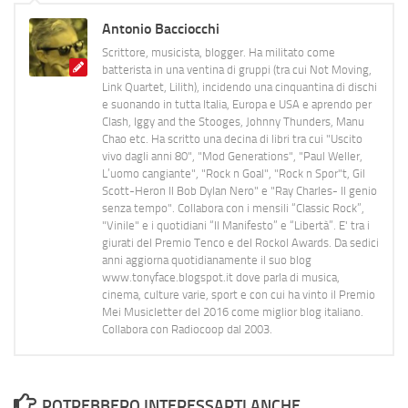
Antonio Bacciocchi
Scrittore, musicista, blogger. Ha militato come
batterista in una ventina di gruppi (tra cui Not Moving,
Link Quartet, Lilith), incidendo una cinquantina di dischi
e suonando in tutta Italia, Europa e USA e aprendo per
Clash, Iggy and the Stooges, Johnny Thunders, Manu
Chao etc. Ha scritto una decina di libri tra cui "Uscito
vivo dagli anni 80", "Mod Generations", "Paul Weller,
L’uomo cangiante", "Rock n Goal", "Rock n Spor"t, Gil
Scott-Heron Il Bob Dylan Nero" e "Ray Charles- Il genio
senza tempo". Collabora con i mensili “Classic Rock”,
"Vinile" e i quotidiani “Il Manifesto” e “Libertà”. E' tra i
giurati del Premio Tenco e del Rockol Awards. Da sedici
anni aggiorna quotidianamente il suo blog
www.tonyface.blogspot.it dove parla di musica,
cinema, culture varie, sport e con cui ha vinto il Premio
Mei Musicletter del 2016 come miglior blog italiano.
Collabora con Radiocoop dal 2003.
POTREBBERO INTERESSARTI ANCHE...