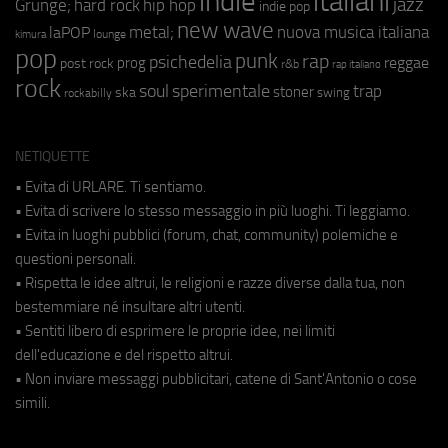
indie
italiani
jazz
hip hop
Grunge;
hard rock
indie pop
new wave
metal;
nuova musica italiana
laPOP
lounge
kimura
pop
punk
rap
psichedelia
reggae
prog
post rock
r&b
rap italiano
rock
soul
sperimentale
trap
stoner
ska
swing
rockabilly
NETIQUETTE
• Evita di URLARE. Ti sentiamo.
• Evita di scrivere lo stesso messaggio in più luoghi. Ti leggiamo.
• Evita in luoghi pubblici (forum, chat, community) polemiche e
questioni personali.
• Rispetta le idee altrui, le religioni e razze diverse dalla tua, non
bestemmiare né insultare altri utenti.
• Sentiti libero di esprimere le proprie idee, nei limiti
dell'educazione e del rispetto altrui.
• Non inviare messaggi pubblicitari, catene di Sant'Antonio o cose
simili.