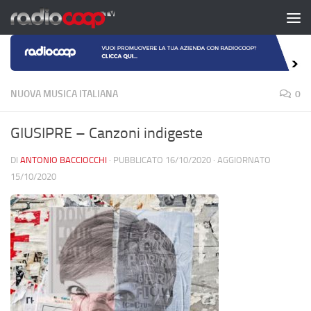
Salta al contenuto
NUOVA MUSICA ITALIANA
0
GIUSIPRE – Canzoni indigeste
DI
ANTONIO BACCIOCCHI
· PUBBLICATO
16/10/2020
· AGGIORNATO
15/10/2020