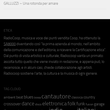
GALLUZZI – Una rotonda per amare
ETICA
RadioCoop, musica e voce dei punti vendita Coop, ha ottenuto la
SA8000
diventando così "la prima azienda al mondo, nell'ambito
della comunicazione e dell'editoria, a ricevere la Certificazione etica".
Dal punto di vista artistico e culturale, Radiocoop vanta un primato:
ascolta tutto quello che viene inviato in redazione, e appena può, lo
recensisce, e in alcuni casi, chiede collaborazione agli artisti.
Radiocoop sostiene l'arte, la cultura e la musica di ogni genere.
TAG CLOUD
cantautore
blues
beat
country
ambient
classica
bossa
elettronica
dance
folk
funk
crossover
garage
fusion
disco