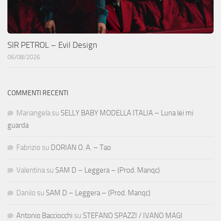
SIR PETROL – Evil Design
06/08/2026
COMMENTI RECENTI
Mariangela
su
SELLY BABY MODELLA ITALIA – Luna lei mi
guarda
Fabrizio
su
DORIAN O. A. – Tao
Valentina
su
SAM D – Leggera – (Prod. Manqc)
Danilo
su
SAM D – Leggera – (Prod. Manqc)
Antonio Bacciocchi
su
STEFANO SPAZZI / IVANO MAGI