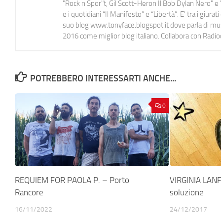
"Rock n Spor"t, Gil Scott-Heron Il Bob Dylan Nero" e "
e i quotidiani “Il Manifesto” e “Libertà”. E' tra i gi
suo blog www.tonyface.blogspot.it dove parla di music
2016 come miglior blog italiano. Collabora con Radi
POTREBBERO INTERESSARTI ANCHE...
0
REQUIEM FOR PAOLA P. – Porto
VIRGINIA LAN
Rancore
soluzione
16/11/2022
24/12/2017