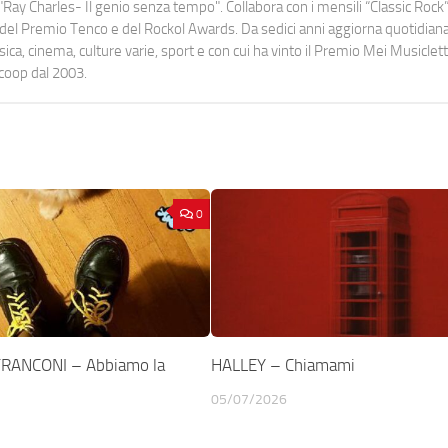
Ray Charles- Il genio senza tempo". Collabora con i mensili “Classic Rock”,
urati del Premio Tenco e del Rockol Awards. Da sedici anni aggiorna quotidia
a, cinema, culture varie, sport e con cui ha vinto il Premio Mei Musiclett
ocoop dal 2003.
0
FRANCONI – Abbiamo la
HALLEY – Chiamami
05/07/2026