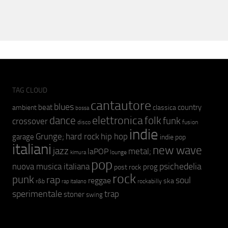
TAG CLOUD
cantautore
blues
beat
country
ambient
classica
bossa
elettronica
dance
folk
funk
crossover
fusion
disco
indie
hip hop
Grunge;
hard rock
garage
indie pop
italiani
new wave
jazz
metal;
laPOP
lounge
kimura
pop
psichedelia
nuova musica italiana
prog
post rock
rock
punk
rap
soul
reggae
ska
r&b
rockabilly
rap italiano
sperimentale
trap
stoner
swing