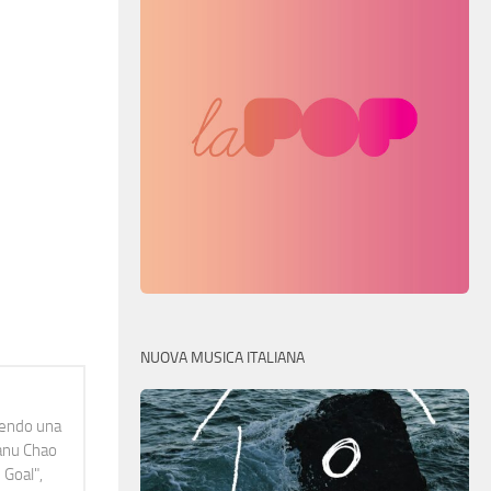
NUOVA MUSICA ITALIANA
idendo una
Manu Chao
 Goal",