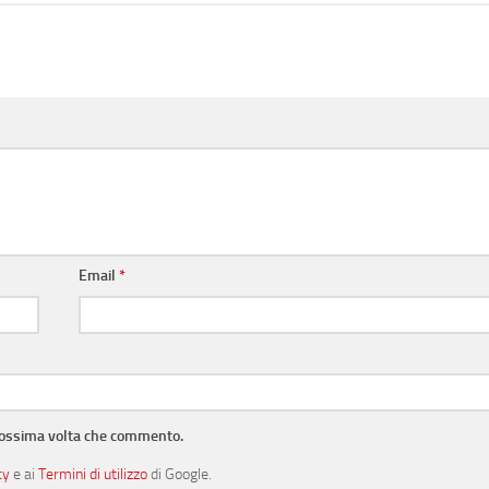
Email
*
prossima volta che commento.
cy
e ai
Termini di utilizzo
di Google.