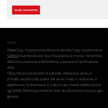
ETICA
RadioCoop, musica e voce dei punti vendita Coop, ha ottenuto la
SA8000
diventando così "la prima azienda al mondo, nell'ambito
della comunicazione e dell'editoria, a ricevere la Certificazione
etica".
Dal punto di vista artistico e culturale, Radiocoop vanta un
primato: ascolta tutto quello che viene inviato in redazione, e
appena può, lo recensisce, e in alcuni casi, chiede collaborazione
agli artisti. Radiocoop sostiene l'arte, la cultura e la musica di ogni
genere.