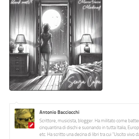
Antonio Bacciocchi
Scrittore, musicista, blogger. Ha militato come batter
cinquantina di dischi e suonando in tutta Italia, E
etc. Ha scritto una decina di libri tra cui "Uscito viv