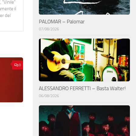
 "Vinile"
namente il
er del
PALOMAR – Palomar
07/08/2026
0
ALESSANDRO FERRETTI – Basta Walter!
06/08/2026