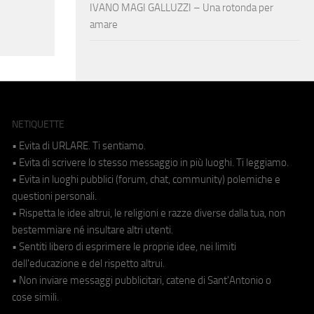
IVANO MAGI GALLUZZI – Una rotonda per
amare
NETIQUETTE
• Evita di URLARE. Ti sentiamo.
• Evita di scrivere lo stesso messaggio in più luoghi. Ti leggiamo.
• Evita in luoghi pubblici (forum, chat, community) polemiche e
questioni personali.
• Rispetta le idee altrui, le religioni e razze diverse dalla tua, non
bestemmiare né insultare altri utenti.
• Sentiti libero di esprimere le proprie idee, nei limiti
dell'educazione e del rispetto altrui.
• Non inviare messaggi pubblicitari, catene di Sant'Antonio o
cose simili.