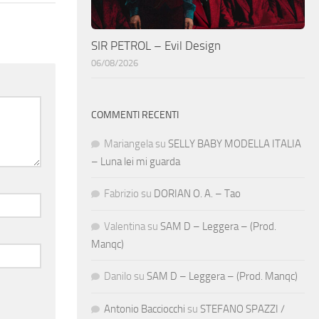
SIR PETROL – Evil Design
06/08/2026
COMMENTI RECENTI
Mariangela
su
SELLY BABY MODELLA ITALIA
– Luna lei mi guarda
Fabrizio
su
DORIAN O. A. – Tao
Valentina
su
SAM D – Leggera – (Prod.
Manqc)
Danilo
su
SAM D – Leggera – (Prod. Manqc)
Antonio Bacciocchi
su
STEFANO SPAZZI /