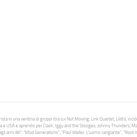
ista in una ventina di gruppi (tra cui Not Moving, Link Quartet, Lilith), inc
uropa e USA e aprendo per Clash, Iggy and the Stooges, Johnny Thunders, 
o dagli anni 80", "Mod Generations", "Paul Weller, L’uomo cangiante", "Rock n