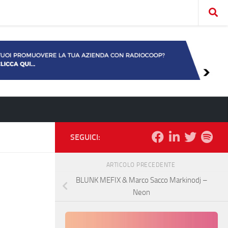
SEGUICI:
ARTICOLO PRECEDENTE
BLUNK MEFIX & Marco Sacco Markinodj –
Neon