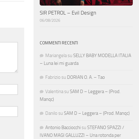
SIR PETROL – Evil Design
06/08/2026
COMMENTI RECENTI
Mariangela
su
SELLY BABY MODELLA ITALIA
– Luna lei mi guarda
Fabrizio
su
DORIAN O. A. – Tao
Valentina
su
SAM D – Leggera – (Prod.
Manqc)
Danilo
su
SAM D – Leggera – (Prod. Manqc)
Antonio Bacciocchi
su
STEFANO SPAZZI /
IVANO MAGI GALLUZZI – Una rotonda per