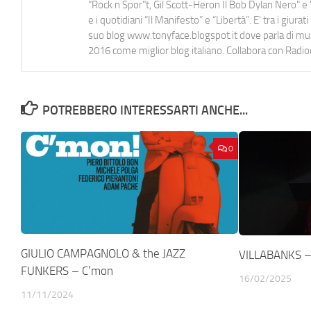
"Rock n Spor"t, Gil Scott-Heron Il Bob Dylan Nero" e "
e i quotidiani “Il Manifesto” e “Libertà”. E' tra i gi
suo blog www.tonyface.blogspot.it dove parla di music
2016 come miglior blog italiano. Collabora con Radi
POTREBBERO INTERESSARTI ANCHE...
0
GIULIO CAMPAGNOLO & the JAZZ
VILLABANKS –
FUNKERS – C’mon
16/02/2025
11/11/2024