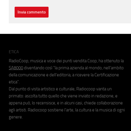
ETICA
RadioCoop, musica e voce dei punti vendita Coop, ha ottenuto la
SA8000
diventando così "la prima azienda al mondo, nell'ambito
della comunicazione e dell'editoria, a ricevere la Certificazione
etica".
Dal punto di vista artistico e culturale, Radiocoop vanta un
primato: ascolta tutto quello che viene inviato in redazione, e
appena può, lo recensisce, e in alcuni casi, chiede collaborazione
agli artisti. Radiocoop sostiene l'arte, la cultura e la musica di ogni
genere.