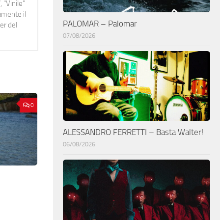
 "Vinile"
namente il
PALOMAR – Palomar
er del
07/08/2026
0
ALESSANDRO FERRETTI – Basta Walter!
06/08/2026