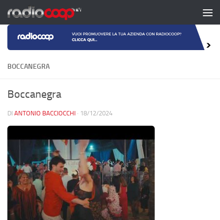
Salta al contenuto
BOCCANEGRA
Boccanegra
DI
ANTONIO BACCIOCCHI
·
18/12/2024