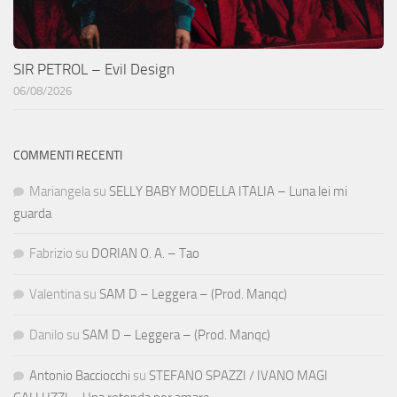
SIR PETROL – Evil Design
06/08/2026
COMMENTI RECENTI
Mariangela
su
SELLY BABY MODELLA ITALIA – Luna lei mi
guarda
Fabrizio
su
DORIAN O. A. – Tao
Valentina
su
SAM D – Leggera – (Prod. Manqc)
Danilo
su
SAM D – Leggera – (Prod. Manqc)
Antonio Bacciocchi
su
STEFANO SPAZZI / IVANO MAGI