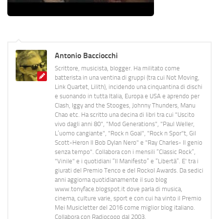
Antonio Bacciocchi
Scrittore, musicista, blogger. Ha militato come
batterista in una ventina di gruppi (tra cui Not Moving,
Link Quartet, Lilith), incidendo una cinquantina di dischi
e suonando in tutta Italia, Europa e USA e aprendo per
Clash, Iggy and the Stooges, Johnny Thunders, Manu
Chao etc. Ha scritto una decina di libri tra cui "Uscito
vivo dagli anni 80", "Mod Generations", "Paul Weller,
L’uomo cangiante", "Rock n Goal", "Rock n Spor"t, Gil
Scott-Heron Il Bob Dylan Nero" e "Ray Charles- Il genio
senza tempo". Collabora con i mensili “Classic Rock”,
"Vinile" e i quotidiani “Il Manifesto” e “Libertà”. E' tra i
giurati del Premio Tenco e del Rockol Awards. Da sedici
anni aggiorna quotidianamente il suo blog
www.tonyface.blogspot.it dove parla di musica,
cinema, culture varie, sport e con cui ha vinto il Premio
Mei Musicletter del 2016 come miglior blog italiano.
Collabora con Radiocoop dal 2003.