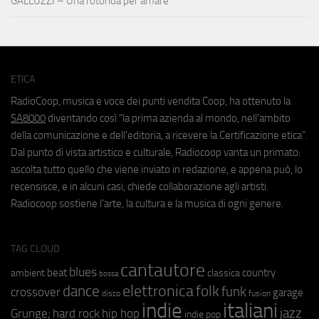
GALLUZZI – Una rotonda per amare
ETICA
RadioCoop, musica e voce dei punti vendita Coop, ha ottenuto la
SA8000
diventando così "la prima azienda al mondo, nell'ambito
della comunicazione e dell'editoria, a ricevere la Certificazione etica".
Dal punto di vista artistico e culturale, Radiocoop vanta un primato:
ascolta tutto quello che viene inviato in redazione, e appena può, lo
recensisce, e in alcuni casi, chiede collaborazione agli artisti.
Radiocoop sostiene l'arte, la cultura e la musica di ogni genere.
TAG CLOUD
cantautore
blues
beat
country
ambient
classica
bossa
elettronica
dance
folk
funk
crossover
garage
fusion
disco
indie
italiani
jazz
hip hop
Grunge;
hard rock
indie pop