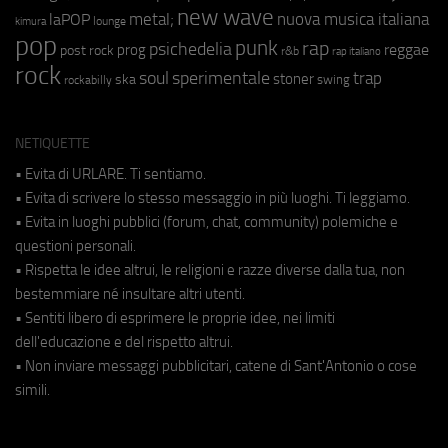
new wave
metal;
nuova musica italiana
laPOP
lounge
kimura
pop
punk
rap
psichedelia
reggae
prog
post rock
r&b
rap italiano
rock
soul
sperimentale
trap
stoner
ska
swing
rockabilly
NETIQUETTE
• Evita di URLARE. Ti sentiamo.
• Evita di scrivere lo stesso messaggio in più luoghi. Ti leggiamo.
• Evita in luoghi pubblici (forum, chat, community) polemiche e
questioni personali.
• Rispetta le idee altrui, le religioni e razze diverse dalla tua, non
bestemmiare né insultare altri utenti.
• Sentiti libero di esprimere le proprie idee, nei limiti
dell'educazione e del rispetto altrui.
• Non inviare messaggi pubblicitari, catene di Sant'Antonio o cose
simili.