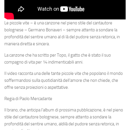
Le piccole vite – è una canzone nel pieno stile del cantautore
bolognese – Germano Bonaveri – sempre attento a sondare la
profondità del sentire umano al di là del pudore senza retorica, in
maniera diretta e sincera.
La canzone che ha scritto per Topo, il gatto che è stato il suo
compagno di vita per 14 indimenticabili anni.
Il video racconta una delle tante piccole vite che popolano il mondo
soffermandosi sulla quotidianità dell’amore che non chiede, che
offre senza proiezioni o aspettative.
Regia di Paolo Mercadante
Il brano, che anticipa l’album di prossima pubblicazione, è nel pieno
stile del cantautore bolognese, sempre attento a sondare la
profondità del sentire umano, aldilà del pudore senza retorica, in