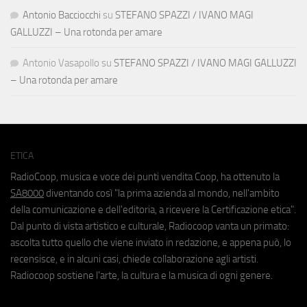
Antonio Bacciocchi
su
STEFANO SPAZZI / IVANO MAGI
GALLUZZI – Una rotonda per amare
Antonio Vasapollo
su
STEFANO SPAZZI / IVANO MAGI GALLUZZI
– Una rotonda per amare
ETICA
RadioCoop, musica e voce dei punti vendita Coop, ha ottenuto la
SA8000
diventando così "la prima azienda al mondo, nell'ambito
della comunicazione e dell'editoria, a ricevere la Certificazione etica".
Dal punto di vista artistico e culturale, Radiocoop vanta un primato:
ascolta tutto quello che viene inviato in redazione, e appena può, lo
recensisce, e in alcuni casi, chiede collaborazione agli artisti.
Radiocoop sostiene l'arte, la cultura e la musica di ogni genere.