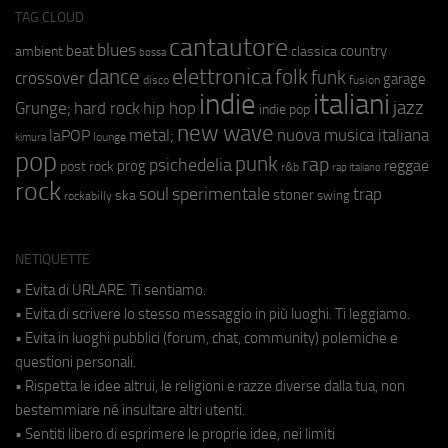
TAG CLOUD
cantautore
blues
beat
country
ambient
classica
bossa
elettronica
dance
folk
funk
crossover
garage
fusion
disco
indie
italiani
jazz
hip hop
Grunge;
hard rock
indie pop
new wave
metal;
nuova musica italiana
laPOP
lounge
kimura
pop
punk
rap
psichedelia
reggae
prog
post rock
r&b
rap italiano
rock
soul
sperimentale
trap
stoner
ska
swing
rockabilly
NETIQUETTE
• Evita di URLARE. Ti sentiamo.
• Evita di scrivere lo stesso messaggio in più luoghi. Ti leggiamo.
• Evita in luoghi pubblici (forum, chat, community) polemiche e
questioni personali.
• Rispetta le idee altrui, le religioni e razze diverse dalla tua, non
bestemmiare né insultare altri utenti.
• Sentiti libero di esprimere le proprie idee, nei limiti