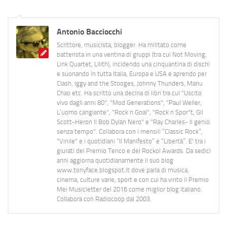
Antonio Bacciocchi
Scrittore, musicista, blogger. Ha militato come
batterista in una ventina di gruppi (tra cui Not Moving,
Link Quartet, Lilith), incidendo una cinquantina di dischi
e suonando in tutta Italia, Europa e USA e aprendo per
Clash, Iggy and the Stooges, Johnny Thunders, Manu
Chao etc. Ha scritto una decina di libri tra cui "Uscito
vivo dagli anni 80", "Mod Generations", "Paul Weller,
L’uomo cangiante", "Rock n Goal", "Rock n Spor"t, Gil
Scott-Heron Il Bob Dylan Nero" e "Ray Charles- Il genio
senza tempo". Collabora con i mensili “Classic Rock”,
"Vinile" e i quotidiani “Il Manifesto” e “Libertà”. E' tra i
giurati del Premio Tenco e del Rockol Awards. Da sedici
anni aggiorna quotidianamente il suo blog
www.tonyface.blogspot.it dove parla di musica,
cinema, culture varie, sport e con cui ha vinto il Premio
Mei Musicletter del 2016 come miglior blog italiano.
Collabora con Radiocoop dal 2003.