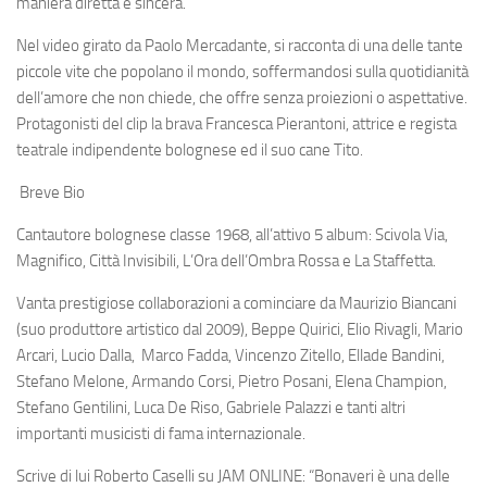
maniera diretta e sincera.
Nel video girato da
Paolo Mercadante,
si racconta di una delle tante
piccole vite che popolano il mondo, soffermandosi sulla quotidianità
dell’amore che non chiede, che offre senza proiezioni o aspettative.
Protagonisti del clip la brava
Francesca Pierantoni
, attrice e regista
teatrale indipendente bolognese ed il suo cane
Tito
.
Breve Bio
Cantautore bolognese classe 1968, all’attivo 5 album:
Scivola Via
,
Magnifico
,
Città Invisibili
,
L’Ora dell’Ombra Rossa
e
La Staffetta
.
Vanta prestigiose collaborazioni a cominciare da
Maurizio Biancani
(suo produttore artistico dal 2009),
Beppe Quirici
,
Elio Rivagli
,
Mario
Arcari
,
Lucio Dalla
,
Marco Fadda
,
Vincenzo Zitello
,
Ellade Bandini
,
Stefano Melone
,
Armando Corsi
,
Pietro Posani
,
Elena Champion
,
Stefano Gentilini
,
Luca De Riso
,
Gabriele Palazzi
e tanti altri
importanti musicisti di fama internazionale.
Scrive di lui
Roberto Caselli su JAM ONLINE
: “
Bonaveri è una delle