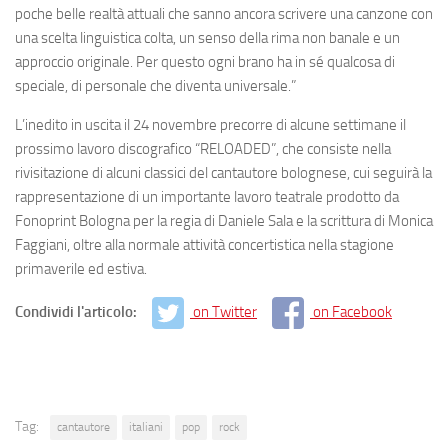
poche belle realtà attuali che sanno ancora scrivere una canzone con
una scelta linguistica colta, un senso della rima non banale e un
approccio originale. Per questo ogni brano ha in sé qualcosa di
speciale, di personale che diventa universale
.”
L’inedito in uscita il 24 novembre precorre di alcune settimane il
prossimo lavoro discografico “
RELOADED
”, che consiste nella
rivisitazione di alcuni classici del cantautore bolognese, cui seguirà la
rappresentazione di un
importante lavoro teatrale
prodotto da
Fonoprint Bologna
per la regia di
Daniele Sala
e la scrittura di
Monica
Faggiani,
oltre alla normale attività concertistica nella stagione
primaverile ed estiva.
Condividi l'articolo:
on Twitter
on Facebook
Tag:
cantautore
italiani
pop
rock