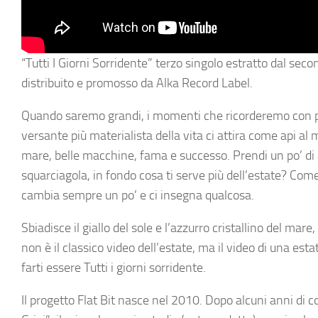
“Tutti I Giorni Sorridente”
terzo singolo estratto dal sec
distribuito e promosso da
Alka Record Label
.
Quando saremo grandi, i momenti che ricorderemo con più 
versante più materialista della vita ci attira come api al mi
mare, belle macchine, fama e successo. Prendi un po’ di am
squarciagola, in fondo cosa ti serve più dell’estate? Come 
cambia sempre un po’ e ci insegna qualcosa.
Sbiadisce il giallo del sole e l’azzurro cristallino del mar
non è il classico video dell’estate, ma il video di una est
farti essere
Tutti i giorni sorridente
.
Il progetto
Flat Bit
nasce nel 2010. Dopo alcuni anni di c