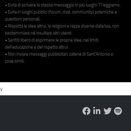
• Evita di scrivere lo stesso messaggio in più luoghi. Ti leggiamo.
• Evita in luoghi pubblici (forum, chat, community) polemiche e
questioni personali.
• Rispetta le idee altrui, le religioni e razze diverse dalla tua, non
bestemmiare né insultare altri utenti.
• Sentiti libero di esprimere le proprie idee, nei limiti
dell'educazione e del rispetto altrui.
• Non inviare messaggi pubblicitari, catene di Sant'Antonio o
cose simili.
cy