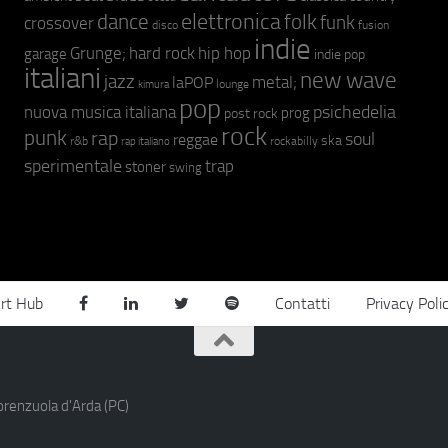
elettronica
dance
folk
funk
crossover
fusion
disco
indie
hip hop
Grunge;
hard rock
garage
indie pop
italiani
new wave
jazz
metal;
laPOP
lounge
kimura
pop
psichedelia
nuova musica italiana
prog
post rock
rock
punk
rap
soul
reggae
ska
r&b
rockabilly
rap italiano
sperimentale
trap
stoner
swing
rt Hub
Contatti
Privacy Poli
orenzuola d'Arda (PC)