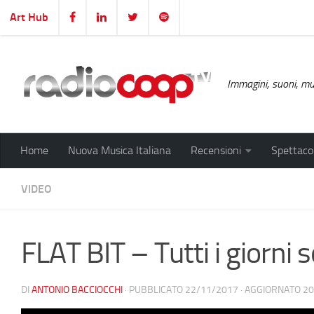
Art Hub
Salta al contenuto
Immagini, suoni, mus
Home
Nuova Musica Italiana
Recensioni
Spettacol
VIDEO
FLAT BIT – Tutti i giorni 
DI
ANTONIO BACCIOCCHI
· PUBBLICATO
22/11/2017
· AGGIORNATO
20