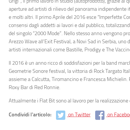
Grigi”, il primo lavoro in studio (autoprodotto), grazie al q
aperture ad artisti di rilievo del panorama indipendente
e molti altri. Il primo Aprile del 2016 esce “Imperfette Co
consensi dagli addetti ai lavori e dal pubblico, totalizz
del singolo “2000 Mode”. Nello stesso anno vengono pro
Arezzo Wave all’Exit Festival, a Novi Sad in Serbia, uno
artisti internazionali come Bastille, Prodigy e The Vaccin
Il 2016 è un anno ricco di soddisfazioni per la band march
Geometrie Sonore festival, la vittoria di
Rock Targato Ital
assieme a Calcutta, Tiromancino e Francesca Michielin. P
Roxy Bar di Red Ronnie.
Attualmente i
Flat Bit
sono al lavoro per la realizzazione 
Condividi l'articolo:
on Twitter
on Facebo