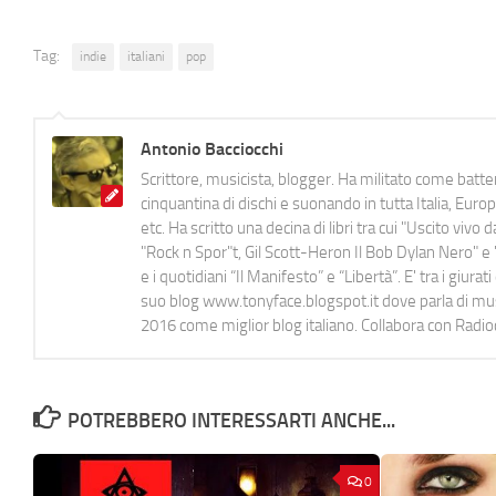
Tag:
indie
italiani
pop
Antonio Bacciocchi
Scrittore, musicista, blogger. Ha militato come batter
cinquantina di dischi e suonando in tutta Italia, E
etc. Ha scritto una decina di libri tra cui "Uscito viv
"Rock n Spor"t, Gil Scott-Heron Il Bob Dylan Nero" e "
e i quotidiani “Il Manifesto” e “Libertà”. E' tra i gi
suo blog www.tonyface.blogspot.it dove parla di music
2016 come miglior blog italiano. Collabora con Radi
POTREBBERO INTERESSARTI ANCHE...
0