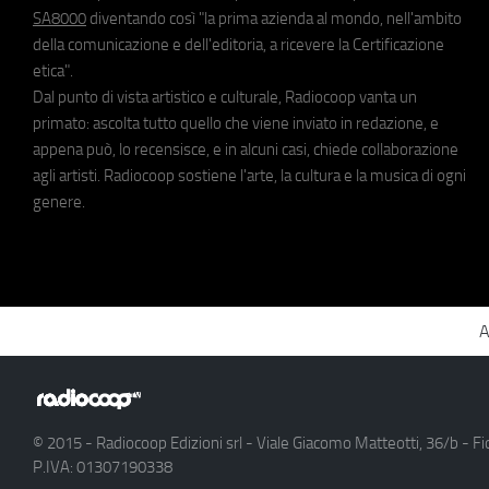
SA8000
diventando così "la prima azienda al mondo, nell'ambito
della comunicazione e dell'editoria, a ricevere la Certificazione
etica".
Dal punto di vista artistico e culturale, Radiocoop vanta un
primato: ascolta tutto quello che viene inviato in redazione, e
appena può, lo recensisce, e in alcuni casi, chiede collaborazione
agli artisti. Radiocoop sostiene l'arte, la cultura e la musica di ogni
genere.
A
© 2015 - Radiocoop Edizioni srl - Viale Giacomo Matteotti, 36/b - Fi
P.IVA: 01307190338