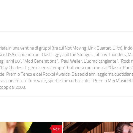
ista in una ventina di gruppi (tra cui Not Moving, Link Quartet, Lilith), inc
uropa e USA e aprendo per Clash, Iggy and the Stooges, Johnny Thunders, 
o dagli anni 80", "Mod Generations", "Paul Weller, L’uomo cangiante", "Rock n
Ray Charles- Il genio senza tempo". Collabora con i mensili “Classic Rock”,
urati del Premio Tenco e del Rockol Awards. Da sedici anni aggiorna quotidia
a, cinema, culture varie, sport e con cui ha vinto il Premio Mei Musiclett
ocoop dal 2003.
0