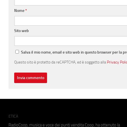
Nome
*
Sito web
Salva il mio nome, email e sito web in questo browser per la 
Questo sito è protetto da reCAPTCHA, ed è soggetto alla
Privacy Poli
ETICA
RadioCoop, musica e voce dei punti vendita Coop, ha ottenuto la