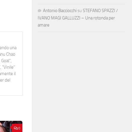
Antonio Bacciocchi
su
STEFANO SPAZZI /
IVANO MAGI GALLUZZI – Una rotonda per
amare
idendo una
Manu Chao
 Goal",
 "Vinile"
namente il
er del
0