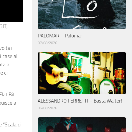
BIT
,
PALOMAR – Palomar
07/08/2026
olta il
i case al
nta a
e ci
Flat Bit
ALESSANDRO FERRETTI – Basta Walter!
buisce a
06/08/2026
 “Scala di