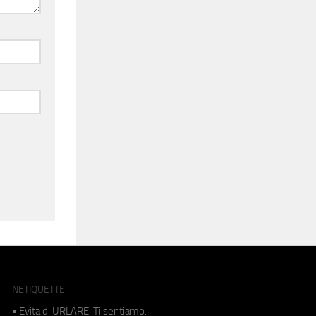
NETIQUETTE
• Evita di URLARE. Ti sentiamo.