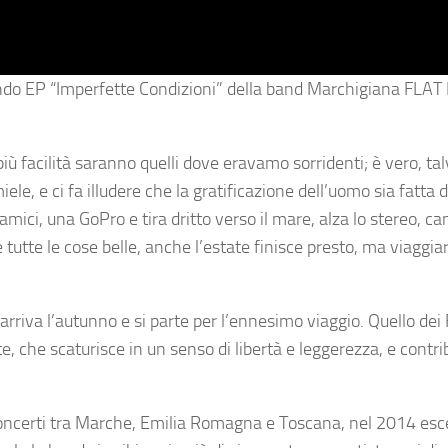
ondo EP
“Imperfette Condizioni”
della band Marchigiana
FLAT 
facilità saranno quelli dove eravamo sorridenti; è vero, talv
ele, e ci fa illudere che la gratificazione dell’uomo sia fatta d
ici, una GoPro e tira dritto verso il mare, alza lo stereo, ca
tutte le cose belle, anche l’estate finisce presto, ma viaggiar
e, arriva l’autunno e si parte per l’ennesimo viaggio. Quello dei
ate, che scaturisce in un senso di libertà e leggerezza, e contri
oncerti tra Marche, Emilia Romagna e Toscana, nel 2014 esce