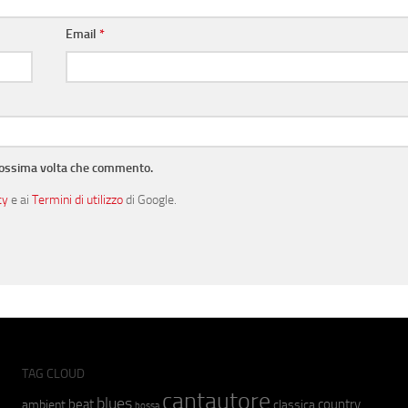
Email
*
prossima volta che commento.
cy
e ai
Termini di utilizzo
di Google.
TAG CLOUD
cantautore
blues
beat
country
ambient
classica
bossa