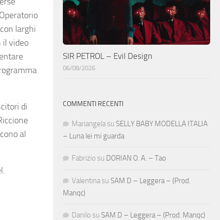
verse
 Operatorio
 con larghi
 il video
SIR PETROL – Evil Design
sentare
06/08/2026
n programma
COMMENTI RECENTI
itori di
Riccione
Mariangela
su
SELLY BABY MODELLA ITALIA
scono al
– Luna lei mi guarda
Fabrizio
su
DORIAN O. A. – Tao
l
.
Valentina
su
SAM D – Leggera – (Prod.
Manqc)
Danilo
su
SAM D – Leggera – (Prod. Manqc)