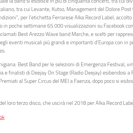
uale la band si esibisce in più di cinquanta concerti, tra cui di
 italiano, tra cui Levante, Kutso, Management del Dolore Post
ndizioni”, per l’etichetta Ferrarese Alka Record Label, accolto
ando in poche settimane 65.000 visualizzazioni su Facebook con
clamati Best Arezzo Wave band Marche, e scelti per rappre
 degli eventi musicali più grandi e importanti d’Europa con i
es.
igiana: Best Band per le selezioni di Emergenza Festival, vinc
ia
e finalisti di Deejay On Stage (Radio Deejay) esibendosi a 
remiati al Super Circus del MEI a Faenza, dopo poco si esibi
del loro terzo disco, che uscirà nel 2018 per
Alka Record Labe
ok