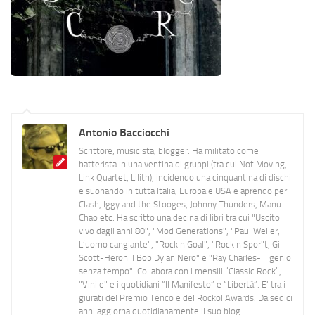
Antonio Bacciocchi
Scrittore, musicista, blogger. Ha militato come
batterista in una ventina di gruppi (tra cui Not Moving,
Link Quartet, Lilith), incidendo una cinquantina di dischi
e suonando in tutta Italia, Europa e USA e aprendo per
Clash, Iggy and the Stooges, Johnny Thunders, Manu
Chao etc. Ha scritto una decina di libri tra cui "Uscito
vivo dagli anni 80", "Mod Generations", "Paul Weller,
L’uomo cangiante", "Rock n Goal", "Rock n Spor"t, Gil
Scott-Heron Il Bob Dylan Nero" e "Ray Charles- Il genio
senza tempo". Collabora con i mensili “Classic Rock”,
"Vinile" e i quotidiani “Il Manifesto” e “Libertà”. E' tra i
giurati del Premio Tenco e del Rockol Awards. Da sedici
anni aggiorna quotidianamente il suo blog