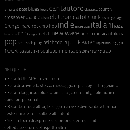
cantautore
blues
beat
country
ambient
classica
bossa
elettronica
dance
folk
funk
crossover
garage
fusion
disco
indie
italiani
jazz
hip hop
Grunge;
hard rock
indie pop
new wave
metal;
nuova musica italiana
laPOP
lounge
kimura
pop
punk
rap
psichedelia
reggae
prog
post rock
r&b
rap italiano
rock
soul
sperimentale
trap
stoner
ska
swing
rockabilly
NETIQUETTE
• Evita di URLARE. Ti sentiamo.
• Evita di scrivere lo stesso messaggio in più luoghi. Ti leggiamo.
• Evita in luoghi pubblici (forum, chat, community) polemiche e
questioni personali.
• Rispetta le idee altrui, le religioni e razze diverse dalla tua, non
bestemmiare né insultare altri utenti.
• Sentiti libero di esprimere le proprie idee, nei limiti
dell'educazione e del rispetto altrui.