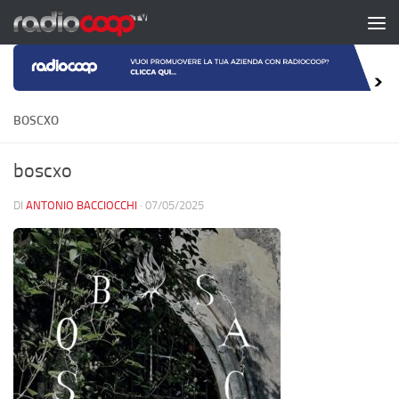
Salta al contenuto
BOSCXO
boscxo
DI
ANTONIO BACCIOCCHI
·
07/05/2025