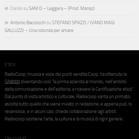
Danilo
su
SAM D – Leggera – (Prod. Manqc)
Antonio Bacciocchi
su
STEFANO SPAZZI / IVANO MAGI
GALLUZZI – Una rotonda per amare
ETICA
RadioCoop, musica e voce dei punti vendita Coop, ha ottenuto la
SA8000
diventando così "la prima azienda al mondo, nell'ambito
della comunicazione e dell'editoria, a ricevere la Certificazione etica".
Dal punto di vista artistico e culturale, Radiocoop vanta un primato:
ascolta tutto quello che viene inviato in redazione, e appena può, lo
recensisce, e in alcuni casi, chiede collaborazione agli artisti.
Radiocoop sostiene l'arte, la cultura e la musica di ogni genere.
TAG CLOUD