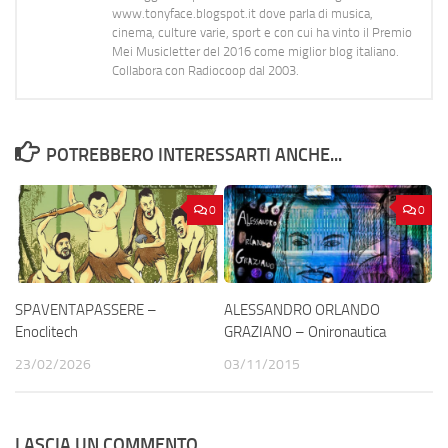
www.tonyface.blogspot.it dove parla di musica,
cinema, culture varie, sport e con cui ha vinto il Premio
Mei Musicletter del 2016 come miglior blog italiano.
Collabora con Radiocoop dal 2003.
POTREBBERO INTERESSARTI ANCHE...
0
0
SPAVENTAPASSERE –
ALESSANDRO ORLANDO
Enoclitech
GRAZIANO – Onironautica
23/02/2026
03/11/2015
LASCIA UN COMMENTO