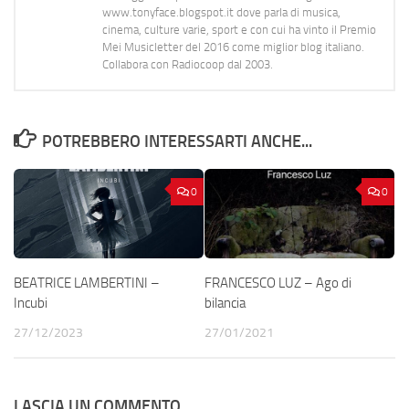
www.tonyface.blogspot.it dove parla di musica,
cinema, culture varie, sport e con cui ha vinto il Premio
Mei Musicletter del 2016 come miglior blog italiano.
Collabora con Radiocoop dal 2003.
POTREBBERO INTERESSARTI ANCHE...
0
0
BEATRICE LAMBERTINI –
FRANCESCO LUZ – Ago di
Incubi
bilancia
27/12/2023
27/01/2021
LASCIA UN COMMENTO