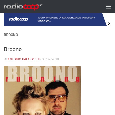
Salta al contenuto
BROONO
Broono
DI
ANTONIO BACCIOCCHI
·
03/07/2018