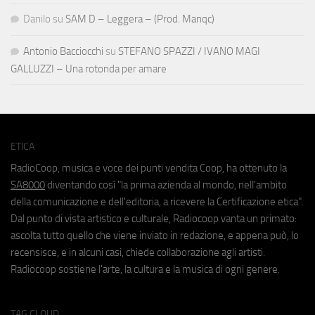
Danilo
su
SAM D – Leggera – (Prod. Manqc)
Antonio Bacciocchi
su
STEFANO SPAZZI / IVANO MAGI
GALLUZZI – Una rotonda per amare
ETICA
RadioCoop, musica e voce dei punti vendita Coop, ha ottenuto la
SA8000
diventando così "la prima azienda al mondo, nell'ambito
della comunicazione e dell'editoria, a ricevere la Certificazione etica".
Dal punto di vista artistico e culturale, Radiocoop vanta un primato:
ascolta tutto quello che viene inviato in redazione, e appena può, lo
recensisce, e in alcuni casi, chiede collaborazione agli artisti.
Radiocoop sostiene l'arte, la cultura e la musica di ogni genere.
TAG CLOUD