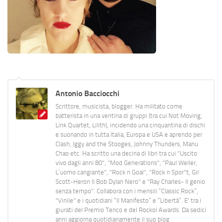
Antonio Bacciocchi
Scrittore, musicista, blogger. Ha militato come
batterista in una ventina di gruppi (tra cui Not Moving,
Link Quartet, Lilith), incidendo una cinquantina di dischi
e suonando in tutta Italia, Europa e USA e aprendo per
Clash, Iggy and the Stooges, Johnny Thunders, Manu
Chao etc. Ha scritto una decina di libri tra cui "Uscito
vivo dagli anni 80", "Mod Generations", "Paul Weller,
L’uomo cangiante", "Rock n Goal", "Rock n Spor"t, Gil
Scott-Heron Il Bob Dylan Nero" e "Ray Charles- Il genio
senza tempo". Collabora con i mensili “Classic Rock”,
"Vinile" e i quotidiani “Il Manifesto” e “Libertà”. E' tra i
giurati del Premio Tenco e del Rockol Awards. Da sedici
anni aggiorna quotidianamente il suo blog