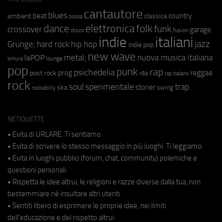
cantautore
blues
beat
country
ambient
classica
bossa
elettronica
dance
folk
funk
crossover
garage
fusion
disco
indie
italiani
jazz
hip hop
Grunge;
hard rock
indie pop
new wave
metal;
nuova musica italiana
laPOP
lounge
kimura
pop
punk
rap
psichedelia
reggae
prog
post rock
r&b
rap italiano
rock
soul
sperimentale
trap
stoner
ska
swing
rockabilly
NETIQUETTE
• Evita di URLARE. Ti sentiamo.
• Evita di scrivere lo stesso messaggio in più luoghi. Ti leggiamo.
• Evita in luoghi pubblici (forum, chat, community) polemiche e
questioni personali.
• Rispetta le idee altrui, le religioni e razze diverse dalla tua, non
bestemmiare né insultare altri utenti.
• Sentiti libero di esprimere le proprie idee, nei limiti
dell'educazione e del rispetto altrui.