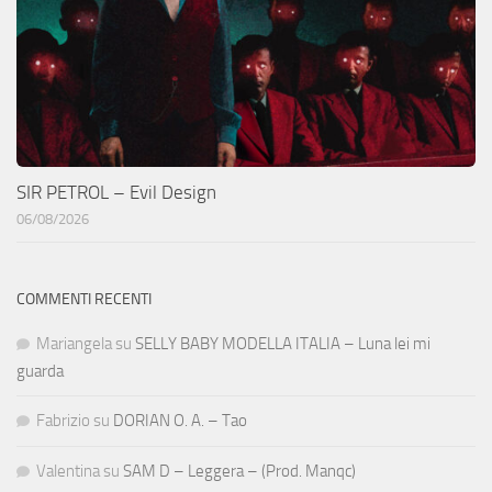
SIR PETROL – Evil Design
06/08/2026
COMMENTI RECENTI
Mariangela
su
SELLY BABY MODELLA ITALIA – Luna lei mi
guarda
Fabrizio
su
DORIAN O. A. – Tao
Valentina
su
SAM D – Leggera – (Prod. Manqc)