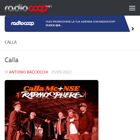
Salta al contenuto
CALLA
Calla
DI
ANTONIO BACCIOCCHI
·
25/05/2022