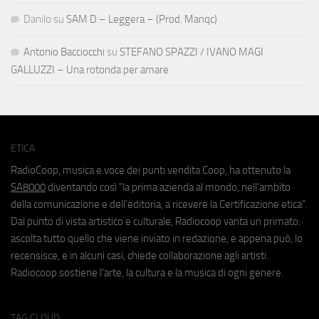
Danilo
su
SAM D – Leggera – (Prod. Manqc)
Antonio Bacciocchi
su
STEFANO SPAZZI / IVANO MAGI
GALLUZZI – Una rotonda per amare
ETICA
RadioCoop, musica e voce dei punti vendita Coop, ha ottenuto la
SA8000
diventando così "la prima azienda al mondo, nell'ambito
della comunicazione e dell'editoria, a ricevere la Certificazione etica".
Dal punto di vista artistico e culturale, Radiocoop vanta un primato:
ascolta tutto quello che viene inviato in redazione, e appena può, lo
recensisce, e in alcuni casi, chiede collaborazione agli artisti.
Radiocoop sostiene l'arte, la cultura e la musica di ogni genere.
TAG CLOUD