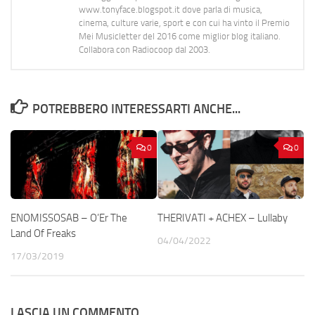
www.tonyface.blogspot.it dove parla di musica,
cinema, culture varie, sport e con cui ha vinto il Premio
Mei Musicletter del 2016 come miglior blog italiano.
Collabora con Radiocoop dal 2003.
POTREBBERO INTERESSARTI ANCHE...
0
0
ENOMISSOSAB – O’Er The
THERIVATI + ACHEX – Lullaby
Land Of Freaks
04/04/2022
17/03/2019
LASCIA UN COMMENTO