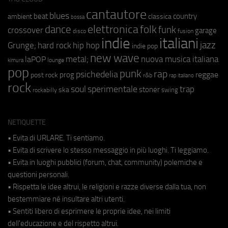
cantautore
blues
beat
country
ambient
classica
bossa
elettronica
dance
folk
funk
crossover
garage
fusion
disco
indie
italiani
jazz
hip hop
Grunge;
hard rock
indie pop
new wave
metal;
nuova musica italiana
laPOP
lounge
kimura
pop
punk
rap
psichedelia
reggae
prog
post rock
r&b
rap italiano
rock
soul
sperimentale
trap
stoner
ska
swing
rockabilly
NETIQUETTE
• Evita di URLARE. Ti sentiamo.
• Evita di scrivere lo stesso messaggio in più luoghi. Ti leggiamo.
• Evita in luoghi pubblici (forum, chat, community) polemiche e
questioni personali.
• Rispetta le idee altrui, le religioni e razze diverse dalla tua, non
bestemmiare né insultare altri utenti.
• Sentiti libero di esprimere le proprie idee, nei limiti
dell'educazione e del rispetto altrui.