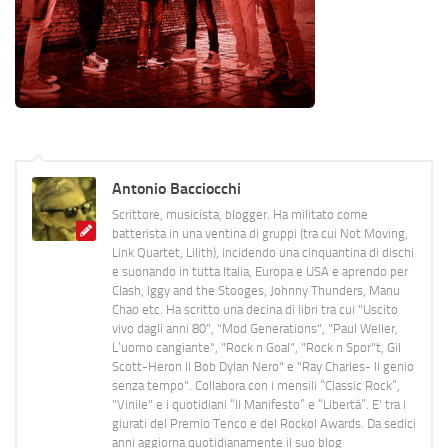
Antonio Bacciocchi
Scrittore, musicista, blogger. Ha militato come
batterista in una ventina di gruppi (tra cui Not Moving,
Link Quartet, Lilith), incidendo una cinquantina di dischi
e suonando in tutta Italia, Europa e USA e aprendo per
Clash, Iggy and the Stooges, Johnny Thunders, Manu
Chao etc. Ha scritto una decina di libri tra cui "Uscito
vivo dagli anni 80", "Mod Generations", "Paul Weller,
L’uomo cangiante", "Rock n Goal", "Rock n Spor"t, Gil
Scott-Heron Il Bob Dylan Nero" e "Ray Charles- Il genio
senza tempo". Collabora con i mensili “Classic Rock”,
"Vinile" e i quotidiani “Il Manifesto” e “Libertà”. E' tra i
giurati del Premio Tenco e del Rockol Awards. Da sedici
anni aggiorna quotidianamente il suo blog