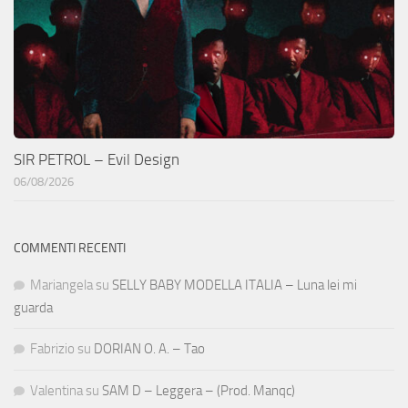
SIR PETROL – Evil Design
06/08/2026
COMMENTI RECENTI
Mariangela
su
SELLY BABY MODELLA ITALIA – Luna lei mi
guarda
Fabrizio
su
DORIAN O. A. – Tao
Valentina
su
SAM D – Leggera – (Prod. Manqc)