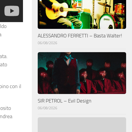
ldo
a
ALESSANDRO FERRETTI – Basta Walter!
06/08/2026
ata.
tato
ino con il
SIR PETROL – Evil Design
iosito
06/08/2026
Andrea