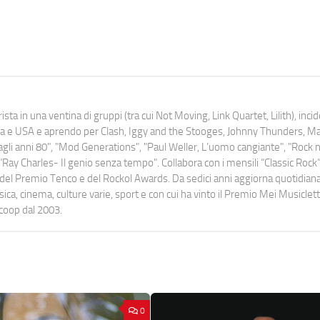
ista in una ventina di gruppi (tra cui Not Moving, Link Quartet, Lilith), inc
uropa e USA e aprendo per Clash, Iggy and the Stooges, Johnny Thunders, 
o dagli anni 80", "Mod Generations", "Paul Weller, L’uomo cangiante", "Rock n
Ray Charles- Il genio senza tempo". Collabora con i mensili “Classic Rock”,
urati del Premio Tenco e del Rockol Awards. Da sedici anni aggiorna quotidia
a, cinema, culture varie, sport e con cui ha vinto il Premio Mei Musiclett
ocoop dal 2003.
0