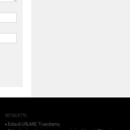
NETIQUETTE
• Evita di URLARE. Ti sentiamo.