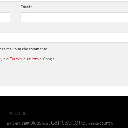
Email
*
prossima volta che commento.
cy
e ai
Termini di utilizzo
di Google.
TAG CLOUD
cantautore
blues
beat
country
ambient
classica
bossa