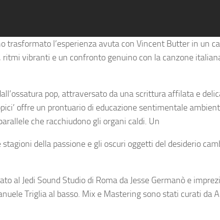
o trasformato l’esperienza avuta con Vincent Butter in un ca
ritmi vibranti e un confronto genuino con la canzone italian
ll’ossatura pop, attraversato da una scrittura affilata e delic
opici’ offre un prontuario di educazione sentimentale ambien
e parallele che racchiudono gli organi caldi. Un
tagioni della passione e gli oscuri oggetti del desiderio camb
strato al Jedi Sound Studio di Roma da Jesse Germanò e imprez
manuele Triglia al basso. Mix e Mastering sono stati curati da 