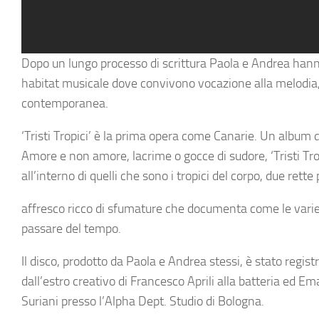
Dopo un lungo processo di scrittura Paola e Andrea hann
habitat musicale dove convivono vocazione alla melodia, 
contemporanea.
‘Tristi Tropici’ è la prima opera come Canarie. Un album da
Amore e non amore, lacrime o gocce di sudore, ‘Tristi Tr
all’interno di quelli che sono i tropici del corpo, due rett
affresco ricco di sfumature che documenta come le varie s
passare del tempo.
Il disco, prodotto da Paola e Andrea stessi, è stato regi
dall’estro creativo di Francesco Aprili alla batteria ed E
Suriani presso l’Alpha Dept. Studio di Bologna.