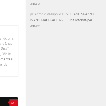
amare
Antonio Vasapollo
su
STEFANO SPAZZI /
IVANO MAGI GALLUZZI – Una rotonda per
amare
idendo una
Manu Chao
 Goal",
 "Vinile"
namente il
er del
0