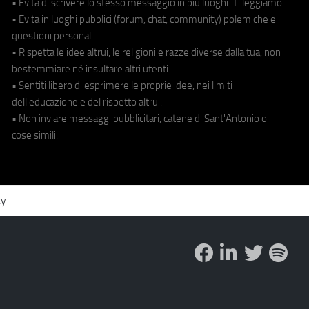
• Evita di scrivere lo stesso messaggio in più luoghi. Ti leggiamo.
• Evita in luoghi pubblici (forum, chat, community) polemiche e
questioni personali.
• Rispetta le idee altrui, le religioni e razze diverse dalla tua, non
bestemmiare né insultare altri utenti.
• Sentiti libero di esprimere le proprie idee, nei limiti
dell'educazione e del rispetto altrui.
• Non inviare messaggi pubblicitari, catene di Sant'Antonio o
cose simili.
cy