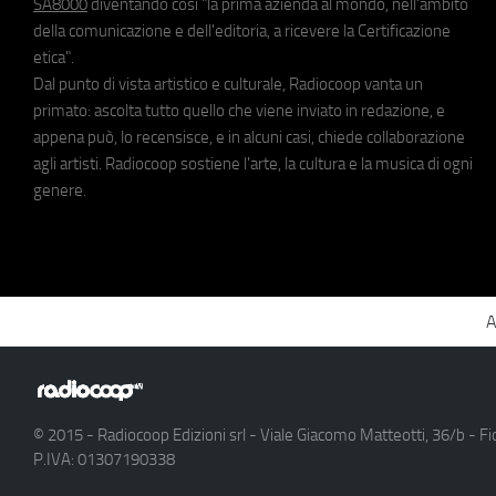
SA8000
diventando così "la prima azienda al mondo, nell'ambito
della comunicazione e dell'editoria, a ricevere la Certificazione
etica".
Dal punto di vista artistico e culturale, Radiocoop vanta un
primato: ascolta tutto quello che viene inviato in redazione, e
appena può, lo recensisce, e in alcuni casi, chiede collaborazione
agli artisti. Radiocoop sostiene l'arte, la cultura e la musica di ogni
genere.
A
© 2015 - Radiocoop Edizioni srl - Viale Giacomo Matteotti, 36/b - Fi
P.IVA: 01307190338