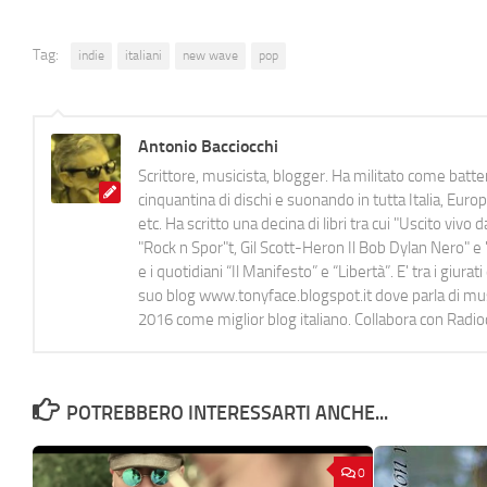
Tag:
indie
italiani
new wave
pop
Antonio Bacciocchi
Scrittore, musicista, blogger. Ha militato come batter
cinquantina di dischi e suonando in tutta Italia, E
etc. Ha scritto una decina di libri tra cui "Uscito viv
"Rock n Spor"t, Gil Scott-Heron Il Bob Dylan Nero" e "
e i quotidiani “Il Manifesto” e “Libertà”. E' tra i gi
suo blog www.tonyface.blogspot.it dove parla di music
2016 come miglior blog italiano. Collabora con Radi
POTREBBERO INTERESSARTI ANCHE...
0