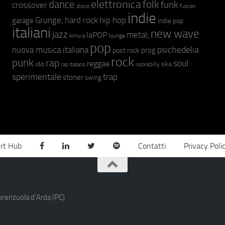
elettronica
dance
folk
funk
crossover
fusion
disco
indie
hip hop
Grunge;
hard rock
garage
indie pop
italiani
new wave
jazz
metal;
laPOP
lounge
kimura
pop
psichedelia
nuova musica italiana
prog
post rock
rock
punk
rap
soul
reggae
ska
r&b
rockabilly
rap italiano
sperimentale
trap
stoner
swing
rt Hub
Contatti
Privacy Poli
orenzuola d'Arda (PC)