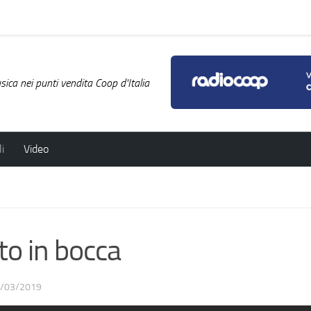
ica nei punti vendita Coop d'Italia
i
Video
o in bocca
/03/2019