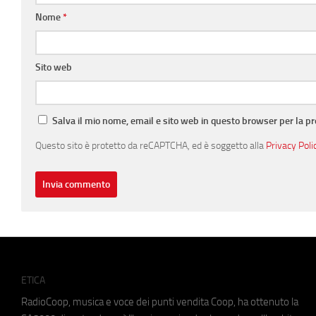
Nome
*
Sito web
Salva il mio nome, email e sito web in questo browser per la 
Questo sito è protetto da reCAPTCHA, ed è soggetto alla
Privacy Poli
ETICA
RadioCoop, musica e voce dei punti vendita Coop, ha ottenuto la