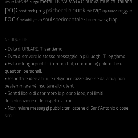
new wave
metal;
nuova musica italiana
laPOP
lounge
kimura
pop
punk
rap
psichedelia
reggae
prog
post rock
r&b
rap italiano
rock
soul
sperimentale
trap
stoner
ska
swing
rockabilly
NETIQUETTE
• Evita di URLARE. Ti sentiamo.
• Evita di scrivere lo stesso messaggio in più luoghi. Ti leggiamo.
• Evita in luoghi pubblici (forum, chat, community) polemiche e
questioni personali.
• Rispetta le idee altrui, le religioni e razze diverse dalla tua, non
bestemmiare né insultare altri utenti.
• Sentiti libero di esprimere le proprie idee, nei limiti
dell'educazione e del rispetto altrui.
• Non inviare messaggi pubblicitari, catene di Sant'Antonio o cose
simili.