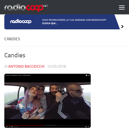
Salta al contenuto
CANDIES
Candies
DI
ANTONIO BACCIOCCHI
·
15/03/2018