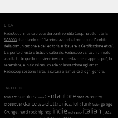
ETICA
RadioCoop, musica e voce dei punti vendita Coop, ha ottenuto la
SA8000
diventando così "la prima azienda al mondo, nell'ambito
della comunicazione e dell'editoria, a ricevere la Certificazione etica".
Dal punto di vista artistico e culturale, Radiocoop vanta un primato:
ascolta tutto quello che viene inviato in redazione, e appena può, lo
recensisce, e in alcuni casi, chiede collaborazione agli artisti.
Radiocoop sostiene l'arte, la cultura e la musica di ogni genere.
TAG CLOUD
cantautore
blues
beat
country
ambient
classica
bossa
elettronica
dance
folk
funk
crossover
garage
fusion
disco
indie
italiani
jazz
hip hop
Grunge;
hard rock
indie pop