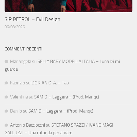
SIR PETROL – Evil Design
06/08/2026
COMMENTI RECENTI
Mariangela
su
SELLY BABY MODELLA ITALIA – Luna lei mi
guarda
Fabrizio
su
DORIAN O. A. – Tao
Valentina
su
SAM D – Leggera – (Prod. Manqc)
Danilo
su
SAM D – Leggera – (Prod. Manqc)
Antonio Bacciocchi
su
STEFANO SPAZZI / IVANO MAGI
GALLUZZI – Una rotonda per amare