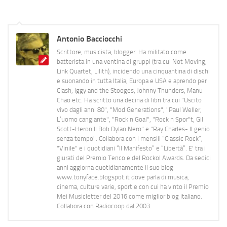
Antonio Bacciocchi
Scrittore, musicista, blogger. Ha militato come
batterista in una ventina di gruppi (tra cui Not Moving,
Link Quartet, Lilith), incidendo una cinquantina di dischi
e suonando in tutta Italia, Europa e USA e aprendo per
Clash, Iggy and the Stooges, Johnny Thunders, Manu
Chao etc. Ha scritto una decina di libri tra cui "Uscito
vivo dagli anni 80", "Mod Generations", "Paul Weller,
L’uomo cangiante", "Rock n Goal", "Rock n Spor"t, Gil
Scott-Heron Il Bob Dylan Nero" e "Ray Charles- Il genio
senza tempo". Collabora con i mensili “Classic Rock”,
"Vinile" e i quotidiani “Il Manifesto” e “Libertà”. E' tra i
giurati del Premio Tenco e del Rockol Awards. Da sedici
anni aggiorna quotidianamente il suo blog
www.tonyface.blogspot.it dove parla di musica,
cinema, culture varie, sport e con cui ha vinto il Premio
Mei Musicletter del 2016 come miglior blog italiano.
Collabora con Radiocoop dal 2003.