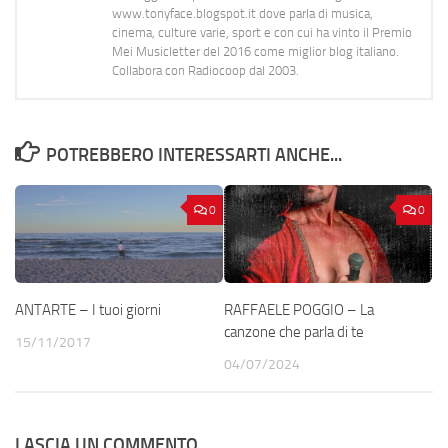
www.tonyface.blogspot.it dove parla di musica,
cinema, culture varie, sport e con cui ha vinto il Premio
Mei Musicletter del 2016 come miglior blog italiano.
Collabora con Radiocoop dal 2003.
POTREBBERO INTERESSARTI ANCHE...
0
0
ANTARTE – I tuoi giorni
RAFFAELE POGGIO – La
canzone che parla di te
15/11/2017
04/07/2024
LASCIA UN COMMENTO