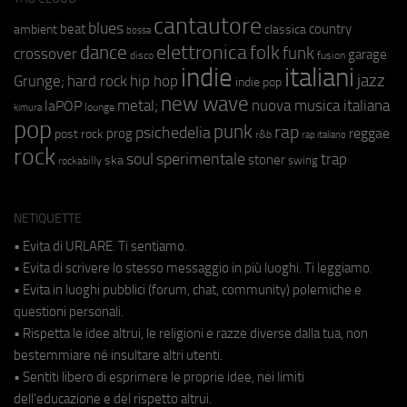
cantautore
blues
beat
country
ambient
classica
bossa
elettronica
dance
folk
funk
crossover
garage
fusion
disco
indie
italiani
jazz
hip hop
Grunge;
hard rock
indie pop
new wave
metal;
nuova musica italiana
laPOP
lounge
kimura
pop
punk
rap
psichedelia
reggae
prog
post rock
r&b
rap italiano
rock
soul
sperimentale
trap
stoner
ska
swing
rockabilly
NETIQUETTE
• Evita di URLARE. Ti sentiamo.
• Evita di scrivere lo stesso messaggio in più luoghi. Ti leggiamo.
• Evita in luoghi pubblici (forum, chat, community) polemiche e
questioni personali.
• Rispetta le idee altrui, le religioni e razze diverse dalla tua, non
bestemmiare né insultare altri utenti.
• Sentiti libero di esprimere le proprie idee, nei limiti
dell'educazione e del rispetto altrui.