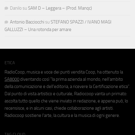
Danilo
su
SAM D – Leggera – (Prod. Manqc)
Antonio Bacciocchi
su
STEFANO SPAZZI / IVANO MAGI
GALLUZZI – Una rotonda per amare
ETICA
RadioCoop, musica e voce dei punti vendita Coop, ha ottenuto la
SA8000
diventando così "la prima azienda al mondo, nell'ambito
della comunicazione e dell'editoria, a ricevere la Certificazione etica".
Dal punto di vista artistico e culturale, Radiocoop vanta un primato:
ascolta tutto quello che viene inviato in redazione, e appena può, lo
recensisce, e in alcuni casi, chiede collaborazione agli artisti.
Radiocoop sostiene l'arte, la cultura e la musica di ogni genere.
TAG CLOUD