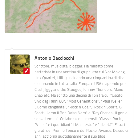
Antonio Bacciocchi
Scrittore, musicista, blogger. Ha militato come
batterista in una ventina di gruppi (tra cui Not Moving,
Link Quartet, Lilith), incidendo una cinquantina di dischi
e suonando in tutta Italia, Europa e USA e aprendo per
Clash, Iggy and the Stooges, Johnny Thunders, Manu
Chao etc. Ha scritto una decina di libri tra cui "Uscito
vivo dagli anni 80", "Mod Generations", "Paul Weller,
L’uomo cangiante", "Rock n Goal", "Rock n Spor"t, Gil
Scott-Heron Il Bob Dylan Nero" e "Ray Charles- Il genio
senza tempo". Collabora con i mensili “Classic Rock”,
"Vinile" e i quotidiani “Il Manifesto” e “Libertà”. E' tra i
giurati del Premio Tenco e del Rockol Awards. Da sedici
anni aggiorna quotidianamente il suo blog