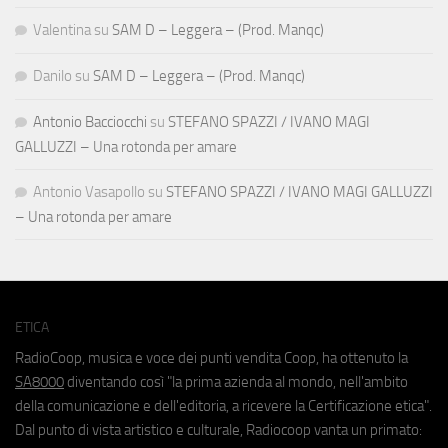
Valentina
su
SAM D – Leggera – (Prod. Manqc)
Danilo
su
SAM D – Leggera – (Prod. Manqc)
Antonio Bacciocchi
su
STEFANO SPAZZI / IVANO MAGI
GALLUZZI – Una rotonda per amare
Antonio Vasapollo
su
STEFANO SPAZZI / IVANO MAGI GALLUZZI
– Una rotonda per amare
ETICA
RadioCoop, musica e voce dei punti vendita Coop, ha ottenuto la
SA8000
diventando così "la prima azienda al mondo, nell'ambito
della comunicazione e dell'editoria, a ricevere la Certificazione etica".
Dal punto di vista artistico e culturale, Radiocoop vanta un primato: