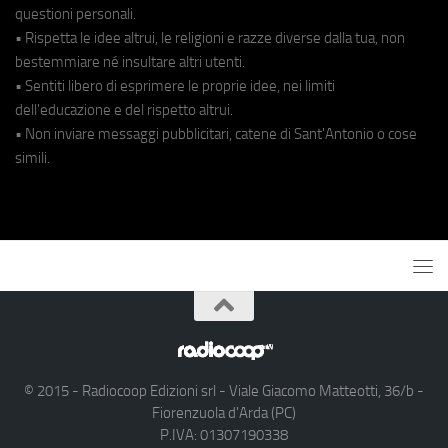
questioni personali.
• Rispetta le idee altrui, le religioni e razze diverse dalla tua, non
bestemmiare né insultare altri utenti.
• Sentiti libero di esprimere le proprie idee, nei limiti
dell'educazione e del rispetto altrui.
• Non inviare messaggi pubblicitari, catene di Sant'Antonio o cose
simili.
© 2015 - Radiocoop Edizioni srl - Viale Giacomo Matteotti, 36/b -
Fiorenzuola d'Arda (PC)
P.IVA: 01307190338