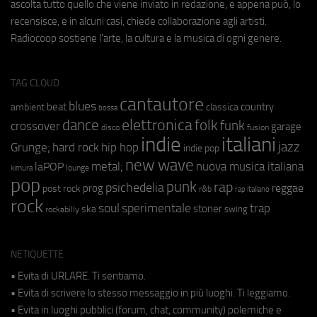
ascolta tutto quello che viene inviato in redazione, e appena può, lo
recensisce, e in alcuni casi, chiede collaborazione agli artisti.
Radiocoop sostiene l'arte, la cultura e la musica di ogni genere.
TAG CLOUD
cantautore
blues
beat
country
ambient
classica
bossa
elettronica
dance
folk
funk
crossover
garage
fusion
disco
indie
italiani
jazz
hip hop
Grunge;
hard rock
indie pop
new wave
metal;
nuova musica italiana
laPOP
lounge
kimura
pop
punk
rap
psichedelia
reggae
prog
post rock
r&b
rap italiano
rock
soul
sperimentale
trap
stoner
ska
swing
rockabilly
NETIQUETTE
• Evita di URLARE. Ti sentiamo.
• Evita di scrivere lo stesso messaggio in più luoghi. Ti leggiamo.
• Evita in luoghi pubblici (forum, chat, community) polemiche e