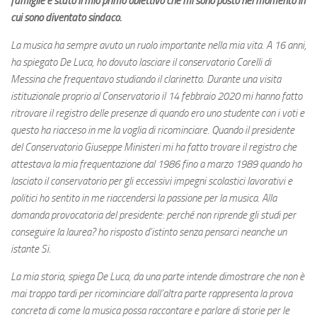
famiglie è stato il mio primo obiettivo che mi sono posto nel momento in
cui sono diventato sindaco.
La musica ha sempre avuto un ruolo importante nella mia vita. A 16 anni,
ha spiegato De Luca, ho dovuto lasciare il conservatorio Corelli di
Messina che frequentavo studiando il clarinetto. Durante una visita
istituzionale proprio al Conservatorio il 14 febbraio 2020 mi hanno fatto
ritrovare il registro delle presenze di quando ero uno studente con i voti e
questo ha riacceso in me la voglia di ricominciare. Quando il presidente
del Conservatorio Giuseppe Ministeri mi
ha fatto trovare il registro che
attestava la mia frequentazione dal 1986 fino a marzo 1989 quando ho
lasciato il conservatorio per gli eccessivi impegni scolastici lavorativi e
politici ho sentito in me riaccendersi la passione per la musica. Alla
domanda provocatoria del presidente: perché non riprende gli studi per
conseguire la laurea? ho risposto d’istinto senza pensarci neanche un
istante Si.
La mia storia, spiega De Luca, da una parte intende dimostrare che non è
mai troppo tardi per ricominciare dall’altra parte rappresenta la prova
concreta di come la musica possa raccontare e parlare di storie per le