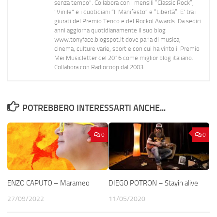
senza tempo". Collabora con i mensili “Classic Rock”,
"Vinile" e i quotidiani “Il Manifesto” e “Libertà”. E' tra i
giurati del Premio Tenco e del Rockol Awards. Da sedici
anni aggiorna quotidianamente il suo blog
www.tonyface.blogspot.it dove parla di musica,
cinema, culture varie, sport e con cui ha vinto il Premio
Mei Musicletter del 2016 come miglior blog italiano.
Collabora con Radiocoop dal 2003.
POTREBBERO INTERESSARTI ANCHE...
0
0
ENZO CAPUTO – Marameo
DIEGO POTRON – Stayin alive
27/09/2022
11/05/2020