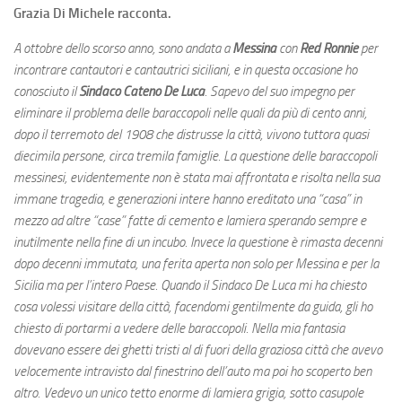
Grazia Di Michele racconta.
A ottobre dello scorso anno, sono andata a
Messina
con
Red Ronnie
per
incontrare cantautori e cantautrici siciliani, e in questa occasione ho
conosciuto il
Sindaco Cateno De Luca
. Sapevo del suo impegno per
eliminare il problema delle baraccopoli nelle quali da più di cento anni,
dopo il terremoto del 1908 che distrusse la città, vivono tuttora quasi
diecimila persone, circa tremila famiglie. La questione delle baraccopoli
messinesi, evidentemente non è stata mai affrontata e risolta nella sua
immane tragedia, e generazioni intere hanno ereditato una “casa” in
mezzo ad altre “case” fatte di cemento e lamiera sperando sempre e
inutilmente nella fine di un incubo. Invece la questione è rimasta decenni
dopo decenni immutata, una ferita aperta non solo per Messina e per la
Sicilia ma per l’intero Paese. Quando il Sindaco De Luca mi ha chiesto
cosa volessi visitare della città, facendomi gentilmente da guida, gli ho
chiesto di portarmi a vedere delle baraccopoli. Nella mia fantasia
dovevano essere dei ghetti tristi al di fuori della graziosa città che avevo
velocemente intravisto dal finestrino dell’auto ma poi ho scoperto ben
altro. Vedevo un unico tetto enorme di lamiera grigia, sotto casupole