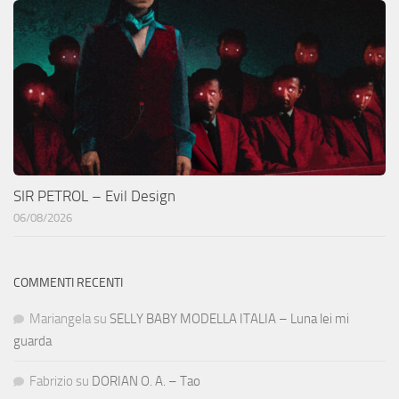
SIR PETROL – Evil Design
06/08/2026
COMMENTI RECENTI
Mariangela
su
SELLY BABY MODELLA ITALIA – Luna lei mi
guarda
Fabrizio
su
DORIAN O. A. – Tao