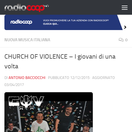
Salta al contenuto
NUOVA MUSICA ITALIANA
0
CHURCH OF VIOLENCE – I giovani di una
volta
DI
ANTONIO BACCIOCCHI
· PUBBLICATO
12/12/2015
· AGGIORNATO
03/04/2017