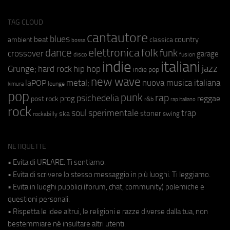
TAG CLOUD
cantautore
blues
beat
country
ambient
classica
bossa
elettronica
dance
folk
funk
crossover
garage
fusion
disco
indie
italiani
jazz
hip hop
Grunge;
hard rock
indie pop
new wave
metal;
nuova musica italiana
laPOP
lounge
kimura
pop
punk
rap
psichedelia
reggae
prog
post rock
r&b
rap italiano
rock
soul
sperimentale
trap
stoner
ska
swing
rockabilly
NETIQUETTE
• Evita di URLARE. Ti sentiamo.
• Evita di scrivere lo stesso messaggio in più luoghi. Ti leggiamo.
• Evita in luoghi pubblici (forum, chat, community) polemiche e
questioni personali.
• Rispetta le idee altrui, le religioni e razze diverse dalla tua, non
bestemmiare né insultare altri utenti.