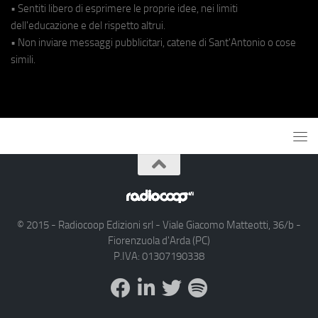
• Sentiti libero di esprimere le proprie idee, nei limiti
dell'educazione e del rispetto altrui.
• Non inviare messaggi pubblicitari, catene di Sant'Antonio o cose
simili.
© 2015 - Radiocoop Edizioni srl - Viale Giacomo Matteotti, 36/b -
Fiorenzuola d'Arda (PC)
P.IVA: 01307190338