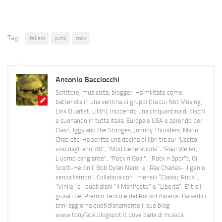
Tag:
italiani
punk
rock
Antonio Bacciocchi
Scrittore, musicista, blogger. Ha militato come
batterista in una ventina di gruppi (tra cui Not Moving,
Link Quartet, Lilith), incidendo una cinquantina di dischi
e suonando in tutta Italia, Europa e USA e aprendo per
Clash, Iggy and the Stooges, Johnny Thunders, Manu
Chao etc. Ha scritto una decina di libri tra cui "Uscito
vivo dagli anni 80", "Mod Generations", "Paul Weller,
L’uomo cangiante", "Rock n Goal", "Rock n Spor"t, Gil
Scott-Heron Il Bob Dylan Nero" e "Ray Charles- Il genio
senza tempo". Collabora con i mensili “Classic Rock”,
"Vinile" e i quotidiani “Il Manifesto” e “Libertà”. E' tra i
giurati del Premio Tenco e del Rockol Awards. Da sedici
anni aggiorna quotidianamente il suo blog
www.tonyface.blogspot.it dove parla di musica,