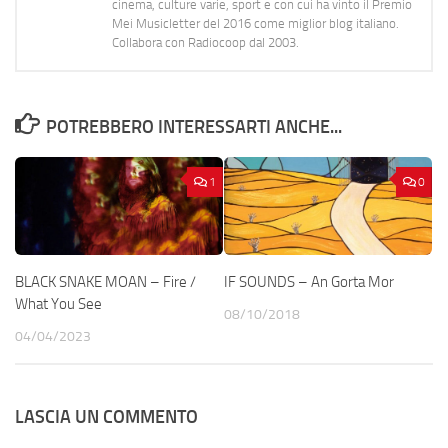
cinema, culture varie, sport e con cui ha vinto il Premio
Mei Musicletter del 2016 come miglior blog italiano.
Collabora con Radiocoop dal 2003.
POTREBBERO INTERESSARTI ANCHE...
1
0
BLACK SNAKE MOAN – Fire /
IF SOUNDS – An Gorta Mor
What You See
08/10/2018
04/04/2023
LASCIA UN COMMENTO