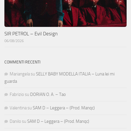
SIR PETROL – Evil Design
06/08/2026
COMMENTI RECENTI
Mariangela
su
SELLY BABY MODELLA ITALIA – Luna lei mi
guarda
Fabrizio
su
DORIAN O. A. – Tao
Valentina
su
SAM D – Leggera – (Prod. Manqc)
Danilo
su
SAM D – Leggera – (Prod. Manqc)