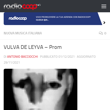
Salta al contenuto
NUOVA MUSICA ITALIANA
0
VULVA DE LEYVA – Prom
DI
ANTONIO BACCIOCCHI
· PUBBLICATO
01/12/2021
· AGGIORNATO
29/11/2021