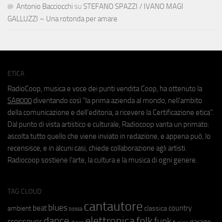
Antonio Bacciocchi
su
STEFANO SPAZZI / IVANO MAGI
GALLUZZI – Una rotonda per amare
ETICA
RadioCoop, musica e voce dei punti vendita Coop, ha ottenuto la
SA8000
diventando così "la prima azienda al mondo, nell'ambito
della comunicazione e dell'editoria, a ricevere la Certificazione etica".
Dal punto di vista artistico e culturale, Radiocoop vanta un primato:
ascolta tutto quello che viene inviato in redazione, e appena può, lo
recensisce, e in alcuni casi, chiede collaborazione agli artisti.
Radiocoop sostiene l'arte, la cultura e la musica di ogni genere.
TAG CLOUD
cantautore
blues
beat
country
ambient
classica
bossa
elettronica
dance
folk
funk
crossover
garage