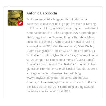
Antonio Bacciocchi
Scrittore, musicista, blogger. Ha militato come
batterista in una ventina di gruppi (tra cui Not Moving,
Link Quartet, Lilith), incidendo una cinquantina di dischi
e suonando in tutta Italia, Europa e USA e aprendo per
Clash, Iggy and the Stooges, Johnny Thunders, Manu
Chao etc. Ha scritto una decina di libri tra cui "Uscito
vivo dagli anni 80", "Mod Generations", "Paul Weller,
L’uomo cangiante", "Rock n Goal", "Rock n Spor"t, Gil
Scott-Heron Il Bob Dylan Nero" e "Ray Charles- Il genio
senza tempo". Collabora con i mensili “Classic Rock”,
"Vinile" e i quotidiani “Il Manifesto” e “Libertà”. E' tra i
giurati del Premio Tenco e del Rockol Awards. Da sedici
anni aggiorna quotidianamente il suo blog
www.tonyface.blogspot.it dove parla di musica,
cinema, culture varie, sport e con cui ha vinto il Premio
Mei Musicletter del 2016 come miglior blog italiano.
Collabora con Radiocoop dal 2003.