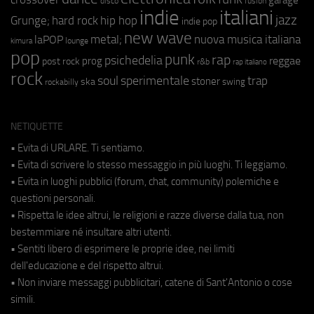
fusion
disco
indie
italiani
jazz
hip hop
Grunge;
hard rock
indie pop
new wave
metal;
nuova musica italiana
laPOP
lounge
kimura
pop
punk
rap
psichedelia
reggae
prog
post rock
r&b
rap italiano
rock
soul
sperimentale
trap
stoner
ska
swing
rockabilly
NETIQUETTE
• Evita di URLARE. Ti sentiamo.
• Evita di scrivere lo stesso messaggio in più luoghi. Ti leggiamo.
• Evita in luoghi pubblici (forum, chat, community) polemiche e
questioni personali.
• Rispetta le idee altrui, le religioni e razze diverse dalla tua, non
bestemmiare né insultare altri utenti.
• Sentiti libero di esprimere le proprie idee, nei limiti
dell'educazione e del rispetto altrui.
• Non inviare messaggi pubblicitari, catene di Sant'Antonio o cose
simili.