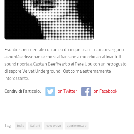
Esordio sperimentale con un ep di cinque brani in cui convergono
asperità e dissonanze che si affiancano a melodie accattivanti. Il
sound riporta a Captain Beefheart o ai Pere Ubu con un retrogusto
di sapore Velvet Underground. Ostico ma estremamente
interessante.
Condividi l'articolo:
on Twitter
on Facebook
Tag:
indie
italiani
new wave
sperimentale