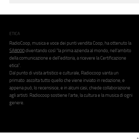
ETICA
RadioCoop, musica e voce dei punti vendita Coop, ha ottenuto la
SA8000
diventando così "la prima azienda al mondo, nell'ambito
della comunicazione e dell'editoria, a ricevere la Certificazione
etica".
Dal punto di vista artistico e culturale, Radiocoop vanta un
primato: ascolta tutto quello che viene inviato in redazione, e
appena può, lo recensisce, e in alcuni casi, chiede collaborazione
agli artisti. Radiocoop sostiene l'arte, la cultura e la musica di ogni
genere.