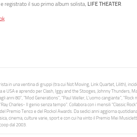
e registrato il suo primo album solista,
LIFE THEATER
.
ok
ista in una ventina di gruppi (tra cui Not Moving, Link Quartet, Lilith), inc
uropa e USA e aprendo per Clash, Iggy and the Stooges, Johnny Thunders, 
o dagli anni 80", "Mod Generations", "Paul Weller, L’uomo cangiante", "Rock n
Ray Charles- Il genio senza tempo". Collabora con i mensili “Classic Rock”,
urati del Premio Tenco e del Rockol Awards. Da sedici anni aggiorna quotidia
a, cinema, culture varie, sport e con cui ha vinto il Premio Mei Musiclett
ocoop dal 2003.