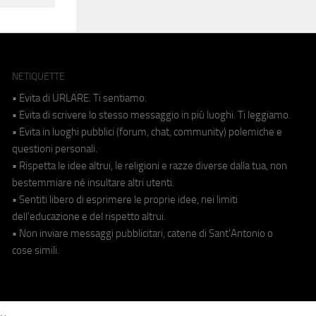
NETIQUETTE
• Evita di URLARE. Ti sentiamo.
• Evita di scrivere lo stesso messaggio in più luoghi. Ti leggiamo.
• Evita in luoghi pubblici (forum, chat, community) polemiche e
questioni personali.
• Rispetta le idee altrui, le religioni e razze diverse dalla tua, non
bestemmiare né insultare altri utenti.
• Sentiti libero di esprimere le proprie idee, nei limiti
dell'educazione e del rispetto altrui.
• Non inviare messaggi pubblicitari, catene di Sant'Antonio o
cose simili.