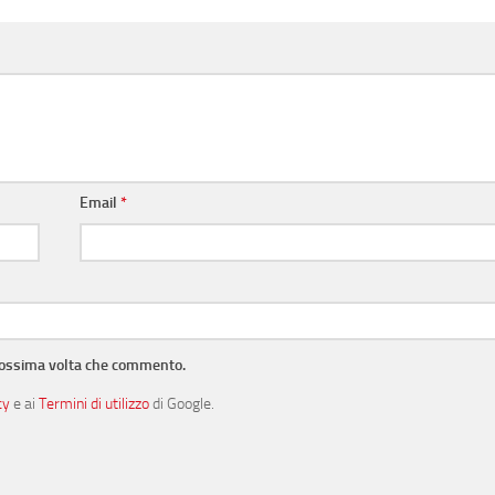
Email
*
prossima volta che commento.
cy
e ai
Termini di utilizzo
di Google.