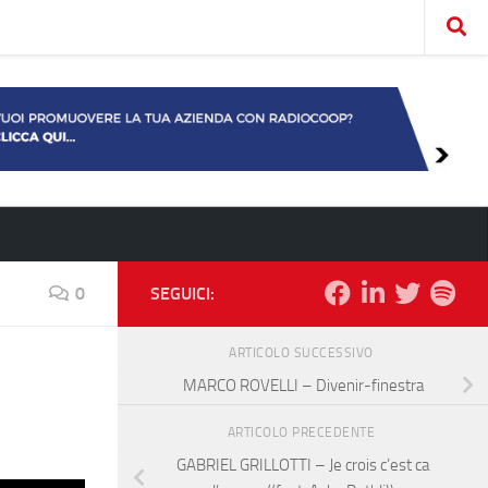
0
SEGUICI:
ARTICOLO SUCCESSIVO
MARCO ROVELLI – Divenir-finestra
ARTICOLO PRECEDENTE
GABRIEL GRILLOTTI – Je crois c’est ca