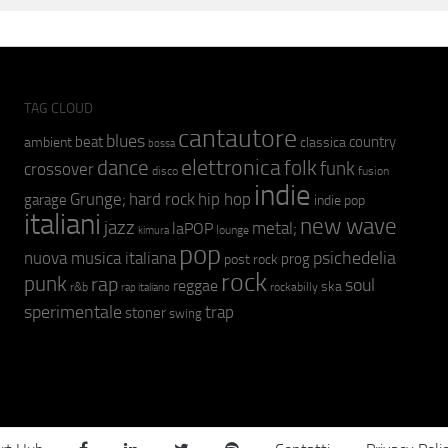
TAG CLOUD
cantautore
blues
beat
country
ambient
classica
bossa
elettronica
dance
folk
funk
crossover
fusion
disco
indie
hip hop
Grunge;
hard rock
garage
indie pop
italiani
new wave
jazz
metal;
laPOP
lounge
kimura
pop
psichedelia
nuova musica italiana
prog
post rock
rock
punk
rap
soul
reggae
ska
r&b
rockabilly
rap italiano
sperimentale
trap
stoner
swing