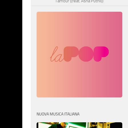
l’amour ((feat. Asha Puthli))
NUOVA MUSICA ITALIANA