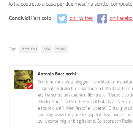
lo ha costretto a casa per due mesi, ha scritto, composto 
Condividi l'articolo:
on Twitter
on Facebo
Tag:
cantautore
indie
italiani
Antonio Bacciocchi
Scrittore, musicista, blogger. Ha militato come batter
cinquantina di dischi e suonando in tutta Italia, E
etc. Ha scritto una decina di libri tra cui "Uscito viv
"Rock n Spor"t, Gil Scott-Heron Il Bob Dylan Nero" e "
e i quotidiani “Il Manifesto” e “Libertà”. E' tra i gi
suo blog www.tonyface.blogspot.it dove parla di music
2016 come miglior blog italiano. Collabora con Radi