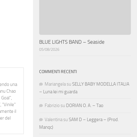
BLUE LIGHTS BAND – Seaside
05/08/2026
COMMENTI RECENTI
Mariangela
su
SELLY BABY MODELLA ITALIA
idendo una
Manu Chao
– Luna lei mi guarda
 Goal",
 "Vinile"
Fabrizio
su
DORIAN O. A. – Tao
namente il
er del
Valentina
su
SAM D – Leggera – (Prod.
Manqc)