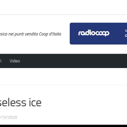
ica nei punti vendita Coop d'Italia
i
Video
eless ice
/12/2020