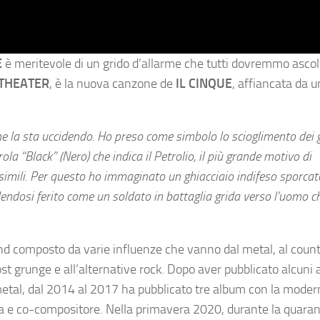
E
è meritevole di un grido d’allarme che tutti dovremmo ascol
 THEATER
, è la nuova canzone de
IL CINQUE
, affiancata da u
he la sta uccidendo. Ho preso come simbolo lo scioglimento dei g
la “Black” (Nero) che indica il Petrolio, il più grande motivo di
o simili. Per questo ho immaginato un ghiacciaio indifeso sporcat
dendosi ferito come un soldato in battaglia grida verso l’uomo c
 composto da varie influenze che vanno dal metal, al countr
l post grunge e all’alternative rock. Dopo aver pubblicato alcuni
 metal, dal 2014 al 2017 ha pubblicato tre album con la mode
sta e co-compositore. Nella primavera 2020, durante la quara