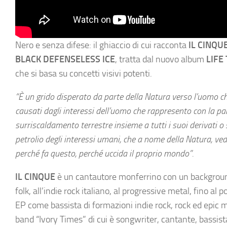
Nero e senza difese: il ghiaccio di cui racconta
IL CINQU
BLACK DEFENSELESS ICE
, tratta dal nuovo album
LIFE
che si basa su concetti visivi potenti.
“È un grido disperato da parte della Natura verso l’uomo c
causati dagli interessi dell’uomo che rappresento con la paro
surriscaldamento terrestre insieme a tutti i suoi derivati 
petrolio degli interessi umani, che a nome della Natura, ve
perché fa questo, perché uccida il proprio mondo”.
IL CINQUE
è un cantautore monferrino con un background
folk, all’indie rock italiano, al progressive metal, fino a
EP come bassista di formazioni indie rock, rock ed epic
band “Ivory Times” di cui è songwriter, cantante, bassi