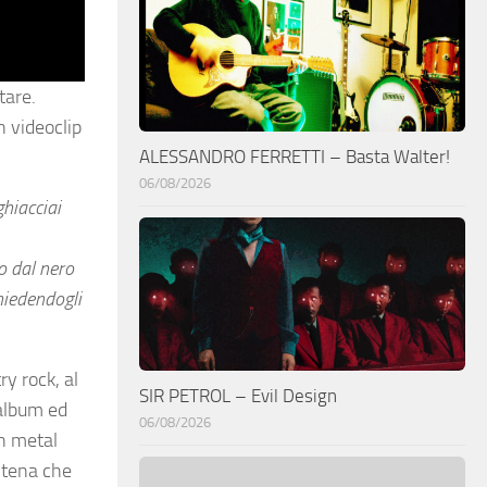
tare.
n videoclip
ALESSANDRO FERRETTI – Basta Walter!
06/08/2026
hiacciai
o dal nero
hiedendogli
y rock, al
SIR PETROL – Evil Design
 album ed
06/08/2026
rn metal
ntena che