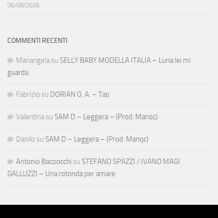
06/08/2026
COMMENTI RECENTI
Mariangela
su
SELLY BABY MODELLA ITALIA – Luna lei mi
guarda
Fabrizio
su
DORIAN O. A. – Tao
Valentina
su
SAM D – Leggera – (Prod. Manqc)
Danilo
su
SAM D – Leggera – (Prod. Manqc)
Antonio Bacciocchi
su
STEFANO SPAZZI / IVANO MAGI
GALLUZZI – Una rotonda per amare