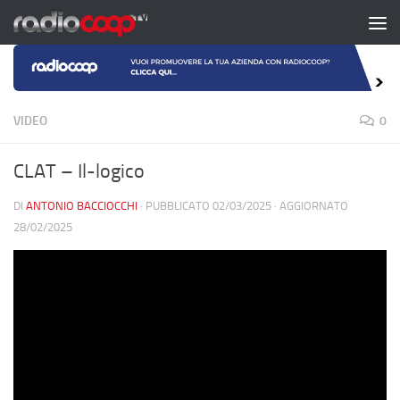
Salta al contenuto
VIDEO
0
CLAT – Il-logico
DI
ANTONIO BACCIOCCHI
· PUBBLICATO
02/03/2025
· AGGIORNATO
28/02/2025