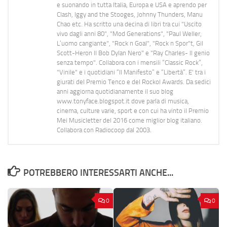
e suonando in tutta Italia, Europa e USA e aprendo per
Clash, Iggy and the Stooges, Johnny Thunders, Manu
Chao etc. Ha scritto una decina di libri tra cui "Uscito
vivo dagli anni 80", "Mod Generations", "Paul Weller,
L’uomo cangiante", "Rock n Goal", "Rock n Spor"t, Gil
Scott-Heron Il Bob Dylan Nero" e "Ray Charles- Il genio
senza tempo". Collabora con i mensili “Classic Rock”,
"Vinile" e i quotidiani “Il Manifesto” e “Libertà”. E' tra i
giurati del Premio Tenco e del Rockol Awards. Da sedici
anni aggiorna quotidianamente il suo blog
www.tonyface.blogspot.it dove parla di musica,
cinema, culture varie, sport e con cui ha vinto il Premio
Mei Musicletter del 2016 come miglior blog italiano.
Collabora con Radiocoop dal 2003.
POTREBBERO INTERESSARTI ANCHE...
0
0