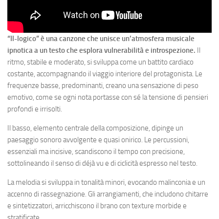
“Il-logico” è una canzone che unisce un’atmosfera musicale
ipnotica a un testo che esplora vulnerabilità e introspezione.
Il
ritmo, stabile e moderato, si sviluppa come un battito cardiaco
costante, accompagnando il viaggio interiore del protagonista. Le
frequenze basse, predominanti, creano una sensazione di peso
emotivo, come se ogni nota portasse con sé la tensione di pensieri
profondi e irrisolti.
Il basso, elemento centrale della composizione, dipinge un
paesaggio sonoro avvolgente e quasi onirico. Le percussioni,
essenziali ma incisive, scandiscono il tempo con precisione,
sottolineando il senso di déjà vu e di ciclicità espresso nel testo.
La melodia si sviluppa in tonalità minori, evocando malinconia e un
accenno di rassegnazione. Gli arrangiamenti, che includono chitarre
e sintetizzatori, arricchiscono il brano con texture morbide e
stratificate.