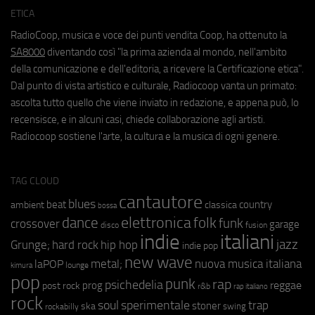
ETICA
RadioCoop, musica e voce dei punti vendita Coop, ha ottenuto la
SA8000
diventando così "la prima azienda al mondo, nell'ambito
della comunicazione e dell'editoria, a ricevere la Certificazione etica".
Dal punto di vista artistico e culturale, Radiocoop vanta un primato:
ascolta tutto quello che viene inviato in redazione, e appena può, lo
recensisce, e in alcuni casi, chiede collaborazione agli artisti.
Radiocoop sostiene l'arte, la cultura e la musica di ogni genere.
TAG CLOUD
cantautore
blues
beat
country
ambient
classica
bossa
elettronica
dance
folk
funk
crossover
garage
fusion
disco
indie
italiani
jazz
hip hop
Grunge;
hard rock
indie pop
new wave
metal;
nuova musica italiana
laPOP
lounge
kimura
pop
punk
rap
psichedelia
reggae
prog
post rock
r&b
rap italiano
rock
soul
sperimentale
trap
stoner
ska
swing
rockabilly