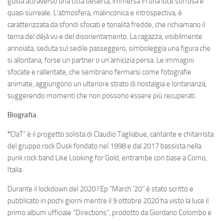
guida attraverso una città deserta, immersa in una luce soffusa e
quasi surreale. L’atmosfera, malinconica e introspectiva, è
caratterizzata da sfondi sfocati e tonalità fredde, che richiamano il
tema del déjà vu e del disorientamento. La ragazza, visibilmente
annoiata, seduta sul sedile passeggero, simboleggia una figura che
si allontana, forse un partner o un’amicizia persa. Le immagini
sfocate e rallentate, che sembrano fermarsi come fotografie
animate, aggiungono un ulteriore strato di nostalgia e lontananza,
suggerendo momenti che non possono essere più recuperati.
Biografia
“
ClaT” è il progetto solista di Claudio Tagliabue, cantante e chitarrista
del gruppo rock Dusk fondato nel 1998 e dal 2017 bassista nella
punk rock band Like Looking for Gold, entrambe con base a Como,
Italia.
Durante il lockdown del 2020 l’Ep “March ’20” è stato scritto e
pubblicato in pochi giorni mentre il 9 ottobre 2020 ha visto la luce il
primo album ufficiale “Directions”, prodotto da Giordano Colombo e