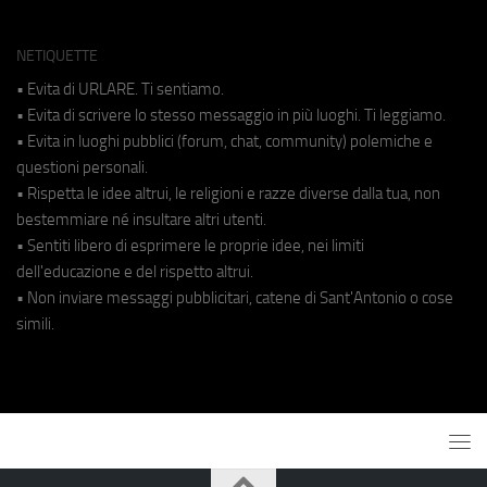
NETIQUETTE
• Evita di URLARE. Ti sentiamo.
• Evita di scrivere lo stesso messaggio in più luoghi. Ti leggiamo.
• Evita in luoghi pubblici (forum, chat, community) polemiche e
questioni personali.
• Rispetta le idee altrui, le religioni e razze diverse dalla tua, non
bestemmiare né insultare altri utenti.
• Sentiti libero di esprimere le proprie idee, nei limiti
dell'educazione e del rispetto altrui.
• Non inviare messaggi pubblicitari, catene di Sant'Antonio o cose
simili.