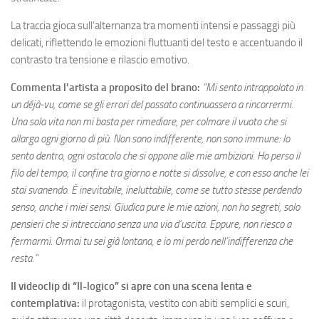
La traccia gioca sull’alternanza tra momenti intensi e passaggi più
delicati, riflettendo le emozioni fluttuanti del testo e accentuando il
contrasto tra tensione e rilascio emotivo.
Commenta l’artista a proposito del brano:
“Mi sento intrappolato in
un déjà-vu, come se gli errori del passato continuassero a rincorrermi.
Una sola vita non mi basta per rimediare, per colmare il vuoto che si
allarga ogni giorno di più. Non sono indifferente, non sono immune: lo
sento dentro, ogni ostacolo che si oppone alle mie ambizioni.
Ho perso il
filo del tempo, il confine tra giorno e notte si dissolve, e con esso anche lei
stai svanendo. È inevitabile, ineluttabile, come se tutto stesse perdendo
senso, anche i miei sensi. Giudica pure le mie azioni, non ho segreti, solo
pensieri che si intrecciano senza una via d’uscita. Eppure, non riesco a
fermarmi. Ormai tu sei già lontana, e io mi perdo nell’indifferenza che
resta.”
Il videoclip di “Il-logico” si apre con una scena lenta e
contemplativa:
il protagonista, vestito con abiti semplici e scuri,