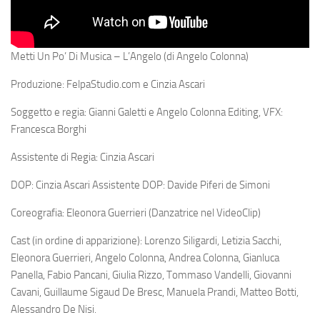
Metti Un Po’ Di Musica – L’Angelo (di Angelo Colonna)
Produzione: FelpaStudio.com e Cinzia Ascari
Soggetto e regia: Gianni Galetti e Angelo Colonna Editing, VFX:
Francesca Borghi
Assistente di Regia: Cinzia Ascari
DOP: Cinzia Ascari Assistente DOP: Davide Piferi de Simoni
Coreografia: Eleonora Guerrieri (Danzatrice nel VideoClip)
Cast (in ordine di apparizione): Lorenzo Siligardi, Letizia Sacchi,
Eleonora Guerrieri, Angelo Colonna, Andrea Colonna, Gianluca
Panella, Fabio Pancani, Giulia Rizzo, Tommaso Vandelli, Giovanni
Cavani, Guillaume Sigaud De Bresc, Manuela Prandi, Matteo Botti,
Alessandro De Nisi.