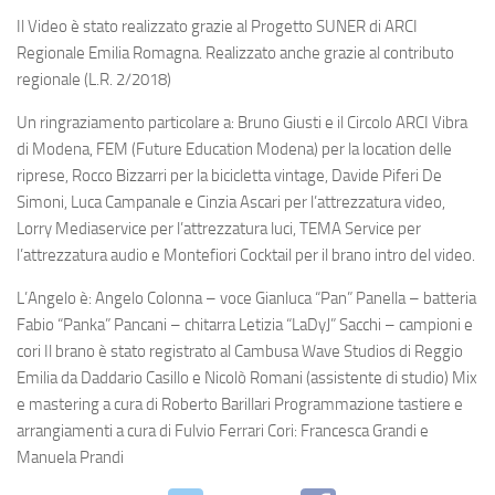
Il Video è stato realizzato grazie al Progetto SUNER di ARCI
Regionale Emilia Romagna. Realizzato anche grazie al contributo
regionale (L.R. 2/2018)
Un ringraziamento particolare a: Bruno Giusti e il Circolo ARCI Vibra
di Modena, FEM (Future Education Modena) per la location delle
riprese, Rocco Bizzarri per la bicicletta vintage, Davide Piferi De
Simoni, Luca Campanale e Cinzia Ascari per l’attrezzatura video,
Lorry Mediaservice per l’attrezzatura luci, TEMA Service per
l’attrezzatura audio e Montefiori Cocktail per il brano intro del video.
L’Angelo è: Angelo Colonna – voce Gianluca “Pan” Panella – batteria
Fabio “Panka” Pancani – chitarra Letizia “LaDyJ” Sacchi – campioni e
cori Il brano è stato registrato al Cambusa Wave Studios di Reggio
Emilia da Daddario Casillo e Nicolò Romani (assistente di studio) Mix
e mastering a cura di Roberto Barillari Programmazione tastiere e
arrangiamenti a cura di Fulvio Ferrari Cori: Francesca Grandi e
Manuela Prandi