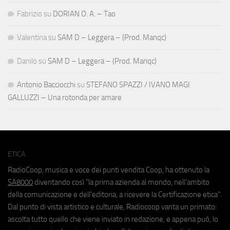
Fabrizio
su
DORIAN O. A. – Tao
Valentina
su
SAM D – Leggera – (Prod. Manqc)
Danilo
su
SAM D – Leggera – (Prod. Manqc)
Antonio Bacciocchi
su
STEFANO SPAZZI / IVANO MAGI
GALLUZZI – Una rotonda per amare
ETICA
RadioCoop, musica e voce dei punti vendita Coop, ha ottenuto la
SA8000
diventando così "la prima azienda al mondo, nell'ambito
della comunicazione e dell'editoria, a ricevere la Certificazione etica".
Dal punto di vista artistico e culturale, Radiocoop vanta un primato:
ascolta tutto quello che viene inviato in redazione, e appena può, lo