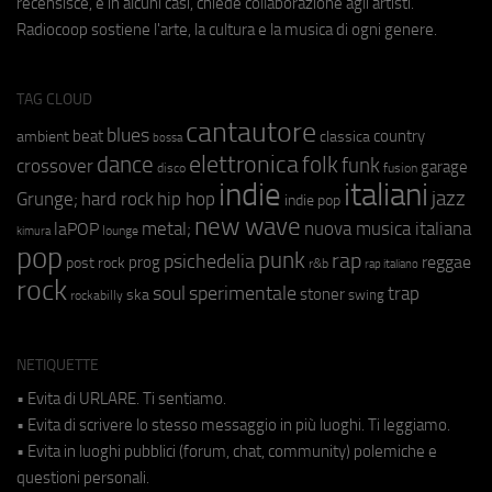
recensisce, e in alcuni casi, chiede collaborazione agli artisti.
Radiocoop sostiene l'arte, la cultura e la musica di ogni genere.
TAG CLOUD
cantautore
blues
beat
country
ambient
classica
bossa
elettronica
dance
folk
funk
crossover
garage
fusion
disco
indie
italiani
jazz
hip hop
Grunge;
hard rock
indie pop
new wave
metal;
nuova musica italiana
laPOP
lounge
kimura
pop
punk
rap
psichedelia
reggae
prog
post rock
r&b
rap italiano
rock
soul
sperimentale
trap
stoner
ska
swing
rockabilly
NETIQUETTE
• Evita di URLARE. Ti sentiamo.
• Evita di scrivere lo stesso messaggio in più luoghi. Ti leggiamo.
• Evita in luoghi pubblici (forum, chat, community) polemiche e
questioni personali.