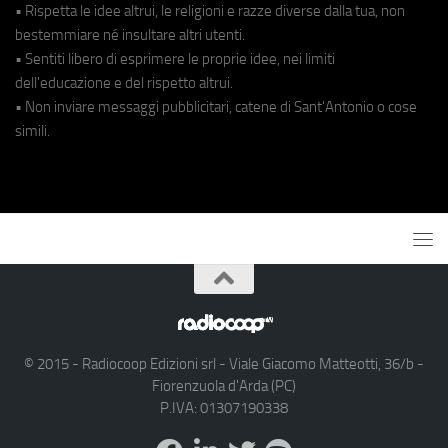
• Rispetta le idee altrui, le religioni e razze diverse dalla tua, non
bestemmiare né insultare altri utenti.
• Sentiti libero di esprimere le proprie idee, nei limiti
dell'educazione e del rispetto altrui.
• Non inviare messaggi pubblicitari, catene di Sant'Antonio o cose
simili.
© 2015 - Radiocoop Edizioni srl - Viale Giacomo Matteotti, 36/b -
Fiorenzuola d'Arda (PC)
P.IVA: 01307190338