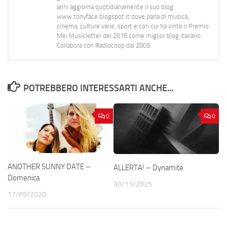
anni aggiorna quotidianamente il suo blog
www.tonyface.blogspot.it dove parla di musica,
cinema, culture varie, sport e con cui ha vinto il Premio
Mei Musicletter del 2016 come miglior blog italiano.
Collabora con Radiocoop dal 2003.
POTREBBERO INTERESSARTI ANCHE...
0
0
ANOTHER SUNNY DATE –
ALLERTA! – Dynamite
Domenica
30/11/2025
17/09/2020