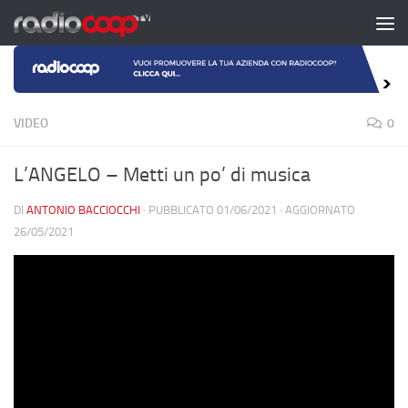
Salta al contenuto
VIDEO
0
L’ANGELO – Metti un po’ di musica
DI
ANTONIO BACCIOCCHI
· PUBBLICATO
01/06/2021
· AGGIORNATO
26/05/2021