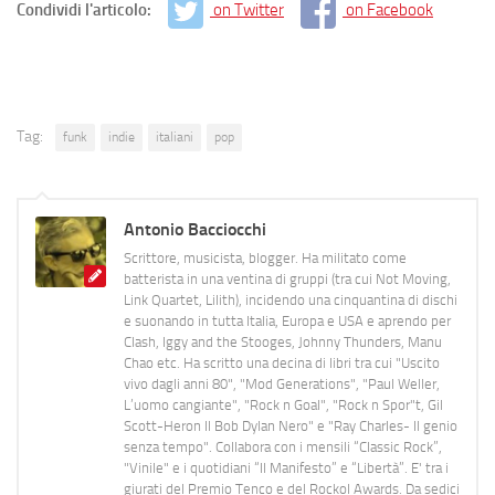
Condividi l'articolo:
on Twitter
on Facebook
Tag:
funk
indie
italiani
pop
Antonio Bacciocchi
Scrittore, musicista, blogger. Ha militato come
batterista in una ventina di gruppi (tra cui Not Moving,
Link Quartet, Lilith), incidendo una cinquantina di dischi
e suonando in tutta Italia, Europa e USA e aprendo per
Clash, Iggy and the Stooges, Johnny Thunders, Manu
Chao etc. Ha scritto una decina di libri tra cui "Uscito
vivo dagli anni 80", "Mod Generations", "Paul Weller,
L’uomo cangiante", "Rock n Goal", "Rock n Spor"t, Gil
Scott-Heron Il Bob Dylan Nero" e "Ray Charles- Il genio
senza tempo". Collabora con i mensili “Classic Rock”,
"Vinile" e i quotidiani “Il Manifesto” e “Libertà”. E' tra i
giurati del Premio Tenco e del Rockol Awards. Da sedici