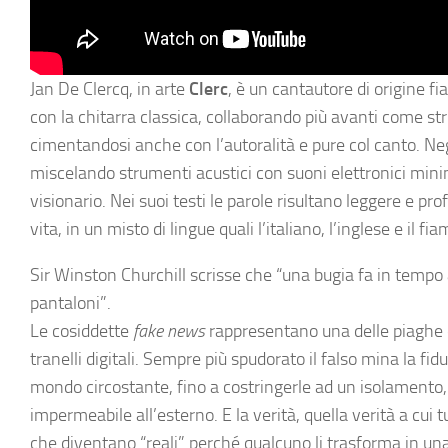
Jan De Clercq, in arte
Clerc
, è un cantautore di origine 
con la chitarra classica, collaborando più avanti come str
cimentandosi anche con l’autoralità e pure col canto. Negl
miscelando strumenti acustici con suoni elettronici min
visionario. Nei suoi testi le parole risultano leggere e p
vita, in un misto di lingue quali l’italiano, l’inglese e il f
Sir Winston Churchill scrisse che “una bugia fa in tempo
pantaloni”.
Le cosiddette
fake news
rappresentano una delle piaghe d
tranelli digitali. Sempre più spudorato il falso mina la fid
mondo circostante, fino a costringerle ad un isolamento
impermeabile all’esterno. E la verità, quella verità a cui 
che diventano “reali” perché qualcuno li trasforma in u