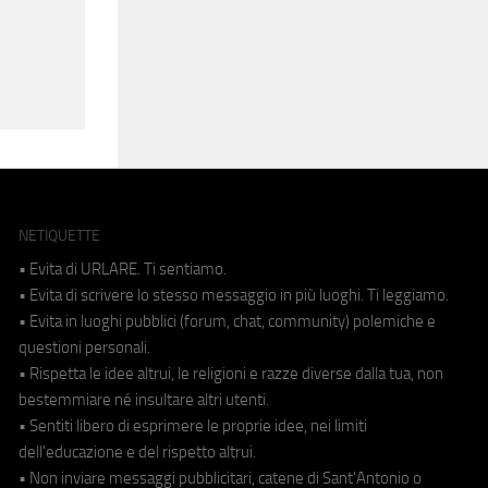
NETIQUETTE
• Evita di URLARE. Ti sentiamo.
• Evita di scrivere lo stesso messaggio in più luoghi. Ti leggiamo.
• Evita in luoghi pubblici (forum, chat, community) polemiche e
questioni personali.
• Rispetta le idee altrui, le religioni e razze diverse dalla tua, non
bestemmiare né insultare altri utenti.
• Sentiti libero di esprimere le proprie idee, nei limiti
dell'educazione e del rispetto altrui.
• Non inviare messaggi pubblicitari, catene di Sant'Antonio o