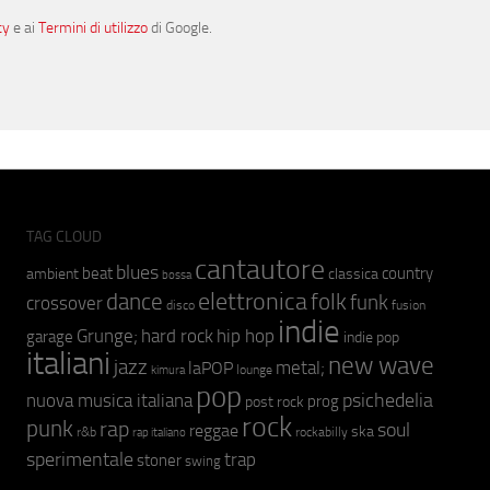
cy
e ai
Termini di utilizzo
di Google.
TAG CLOUD
cantautore
blues
beat
country
ambient
classica
bossa
elettronica
dance
folk
funk
crossover
fusion
disco
indie
hip hop
Grunge;
hard rock
garage
indie pop
italiani
new wave
jazz
metal;
laPOP
lounge
kimura
pop
psichedelia
nuova musica italiana
prog
post rock
rock
punk
rap
soul
reggae
ska
r&b
rockabilly
rap italiano
sperimentale
trap
stoner
swing