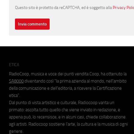
Questo sito è protetto da reCAPTCHA, ed è soggetto alla
Privacy Poli
ETICA
RadioCoop, musica e voce dei punti vendita Coop, ha ottenuto la
SA8000
diventando così "la prima azienda al mondo, nell'ambito
della comunicazione e dell'editoria, a ricevere la Certificazione
etica".
Dal punto di vista artistico e culturale, Radiocoop vanta un
primato: ascolta tutto quello che viene inviato in redazione, e
appena può, lo recensisce, e in alcuni casi, chiede collaborazione
agli artisti. Radiocoop sostiene l'arte, la cultura e la musica di ogni
genere.