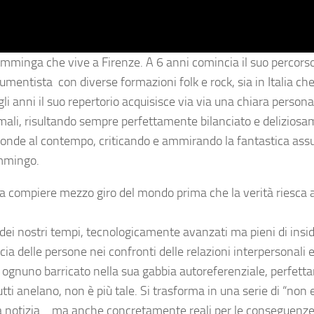
fiamminga che vive a Firenze. A 6 anni comincia il suo percors
umentista con diverse formazioni folk e rock, sia in Italia che 
i anni il suo repertorio acquisisce via via una chiara personal
imali, risultando sempre perfettamente bilanciato e delizios
rofonde al contempo, criticando e ammirando la fantastica assu
iammingo.
 a compiere mezzo giro del mondo prima che la verità riesca a
ei nostri tempi, tecnologicamente avanzati ma pieni di insidi
ucia delle persone nei confronti delle relazioni interpersonali e
, ognuno barricato nella sua gabbia autoreferenziale, perfet
tutti anelano, non è più tale. Si trasforma in una serie di “non 
na notizia… ma anche concretamente reali per le conseguenze 