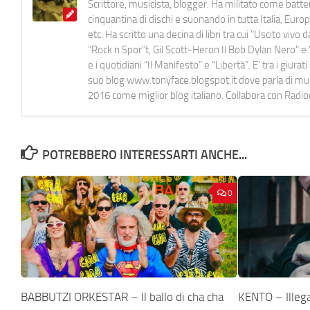
Scrittore, musicista, blogger. Ha militato come batter
cinquantina di dischi e suonando in tutta Italia, E
etc. Ha scritto una decina di libri tra cui "Uscito viv
"Rock n Spor"t, Gil Scott-Heron Il Bob Dylan Nero" e "
e i quotidiani “Il Manifesto” e “Libertà”. E' tra i gi
suo blog www.tonyface.blogspot.it dove parla di music
2016 come miglior blog italiano. Collabora con Radi
POTREBBERO INTERESSARTI ANCHE...
0
BABBUTZI ORKESTAR – Il ballo di cha cha
KENTO – Illeg