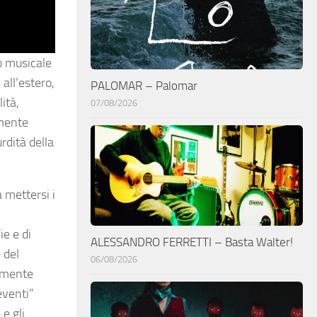
o musicale
all’estero,
PALOMAR – Palomar
ità,
07/08/2026
amente
rdità della
 mettersi i
e e di
ALESSANDRO FERRETTI – Basta Walter!
 del
06/08/2026
tamente
eventi”
e gli