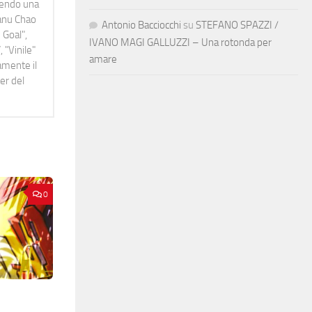
idendo una
Manu Chao
Antonio Bacciocchi
su
STEFANO SPAZZI /
 Goal",
IVANO MAGI GALLUZZI – Una rotonda per
 "Vinile"
amare
namente il
er del
0