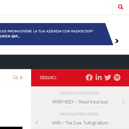
0
SEGUICI:
ARTICOLO SUCCESSIVO
MARY KEEY – Shout it out loud
ARTICOLO PRECEDENTE
VARI – The Cure. Tutti gli album