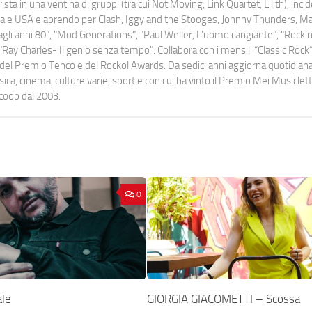
ista in una ventina di gruppi (tra cui Not Moving, Link Quartet, Lilith), inc
uropa e USA e aprendo per Clash, Iggy and the Stooges, Johnny Thunders, 
o dagli anni 80", "Mod Generations", "Paul Weller, L’uomo cangiante", "Rock n
Ray Charles- Il genio senza tempo". Collabora con i mensili “Classic Rock”,
urati del Premio Tenco e del Rockol Awards. Da sedici anni aggiorna quotidia
a, cinema, culture varie, sport e con cui ha vinto il Premio Mei Musiclett
ocoop dal 2003.
0
ale
GIORGIA GIACOMETTI – Scossa