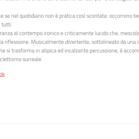
 se nel quotidiano non è pratica così scontata: occorrono t
tutti.
eranza al contempo ironico e criticamente lucido che, mescol
la riflessione. Musicalmente divertente, sottolineato da una 
che si trasforma in atipica ed incalzante percussione, è acc
eclettismo surreale.
ok