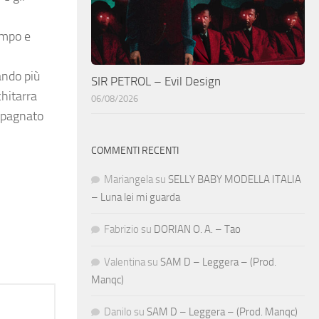
empo e
ando più
SIR PETROL – Evil Design
chitarra
06/08/2026
ompagnato
COMMENTI RECENTI
Mariangela
su
SELLY BABY MODELLA ITALIA
– Luna lei mi guarda
Fabrizio
su
DORIAN O. A. – Tao
Valentina
su
SAM D – Leggera – (Prod.
Manqc)
Danilo
su
SAM D – Leggera – (Prod. Manqc)