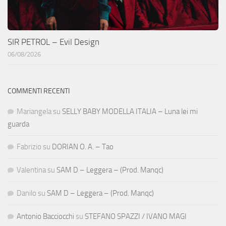
SIR PETROL – Evil Design
06/08/2026
COMMENTI RECENTI
Mariangela
su
SELLY BABY MODELLA ITALIA – Luna lei mi
guarda
Fabrizio
su
DORIAN O. A. – Tao
Valentina
su
SAM D – Leggera – (Prod. Manqc)
Danilo
su
SAM D – Leggera – (Prod. Manqc)
Antonio Bacciocchi
su
STEFANO SPAZZI / IVANO MAGI