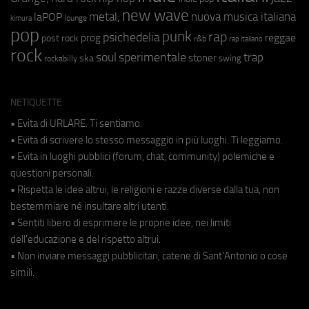
new wave
metal;
nuova musica italiana
laPOP
lounge
kimura
pop
punk
rap
psichedelia
reggae
prog
post rock
r&b
rap italiano
rock
soul
sperimentale
trap
stoner
ska
swing
rockabilly
NETIQUETTE
• Evita di URLARE. Ti sentiamo.
• Evita di scrivere lo stesso messaggio in più luoghi. Ti leggiamo.
• Evita in luoghi pubblici (forum, chat, community) polemiche e
questioni personali.
• Rispetta le idee altrui, le religioni e razze diverse dalla tua, non
bestemmiare né insultare altri utenti.
• Sentiti libero di esprimere le proprie idee, nei limiti
dell'educazione e del rispetto altrui.
• Non inviare messaggi pubblicitari, catene di Sant'Antonio o cose
simili.