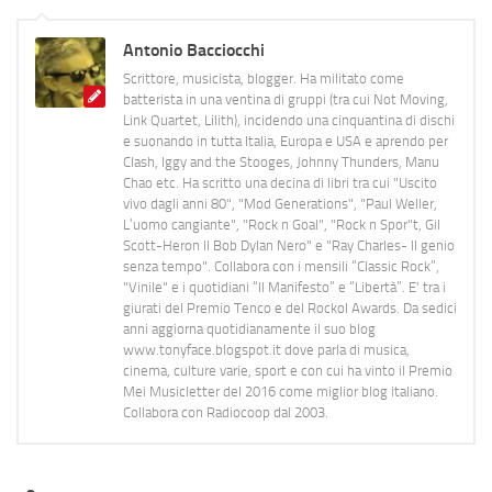
Antonio Bacciocchi
Scrittore, musicista, blogger. Ha militato come
batterista in una ventina di gruppi (tra cui Not Moving,
Link Quartet, Lilith), incidendo una cinquantina di dischi
e suonando in tutta Italia, Europa e USA e aprendo per
Clash, Iggy and the Stooges, Johnny Thunders, Manu
Chao etc. Ha scritto una decina di libri tra cui "Uscito
vivo dagli anni 80", "Mod Generations", "Paul Weller,
L’uomo cangiante", "Rock n Goal", "Rock n Spor"t, Gil
Scott-Heron Il Bob Dylan Nero" e "Ray Charles- Il genio
senza tempo". Collabora con i mensili “Classic Rock”,
"Vinile" e i quotidiani “Il Manifesto” e “Libertà”. E' tra i
giurati del Premio Tenco e del Rockol Awards. Da sedici
anni aggiorna quotidianamente il suo blog
www.tonyface.blogspot.it dove parla di musica,
cinema, culture varie, sport e con cui ha vinto il Premio
Mei Musicletter del 2016 come miglior blog italiano.
Collabora con Radiocoop dal 2003.