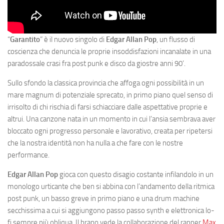
“
Garantito
” è il nuovo singolo di
Edgar Allan Pop
, un flusso di
coscienza che denuncia le proprie insoddisfazioni incanalate in una
paradossale crasi fra post punk e disco da giostre anni 90’.
Sullo sfondo la classica provincia che affoga ogni possibilità in un
mare magnum di potenziale sprecato, in primo piano quel senso di
irrisolto di chi rischia di farsi schiacciare dalle aspettative proprie e
altrui. Una canzone nata in un momento in cui l’ansia sembrava aver
bloccato ogni progresso personale e lavorativo, creata per ripetersi
che la nostra identità non ha nulla a che fare con le nostre
performance.
Edgar Allan Pop
gioca con questo disagio costante infilandolo in un
monologo urticante che ben si abbina con l’andamento della ritmica
post punk, un basso greve in primo piano e una drum machine
secchissima a cui si aggiungono passo passo synth e elettronica lo-
fi sempre più obliqua. Il brano vede la collaborazione del rapper
Max