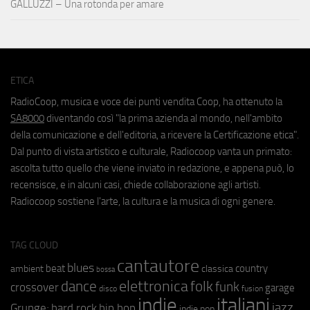
GALLUZZI – Una rotonda per amare
ETICA
RadioCoop, musica e voce dei punti vendita Coop, ha ottenuto la
SA8000
diventando così "la prima azienda al mondo, nell'ambito
della comunicazione e dell'editoria, a ricevere la Certificazione etica".
Dal punto di vista artistico e culturale, Radiocoop vanta un primato:
ascolta tutto quello che viene inviato in redazione, e appena può, lo
recensisce, e in alcuni casi, chiede collaborazione agli artisti.
Radiocoop sostiene l'arte, la cultura e la musica di ogni genere.
TAG CLOUD
cantautore
blues
beat
country
ambient
classica
bossa
elettronica
dance
folk
funk
crossover
garage
fusion
disco
indie
italiani
jazz
hip hop
Grunge;
hard rock
indie pop