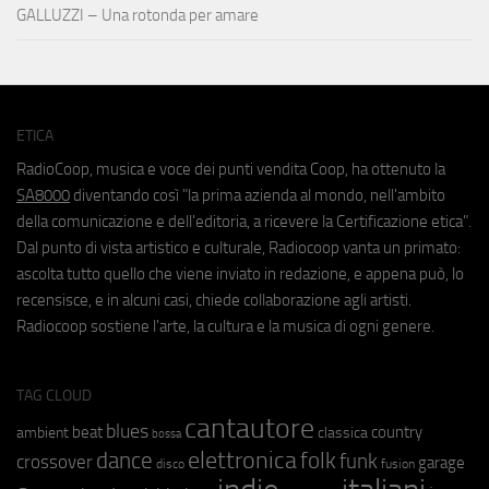
GALLUZZI – Una rotonda per amare
ETICA
RadioCoop, musica e voce dei punti vendita Coop, ha ottenuto la
SA8000
diventando così "la prima azienda al mondo, nell'ambito
della comunicazione e dell'editoria, a ricevere la Certificazione etica".
Dal punto di vista artistico e culturale, Radiocoop vanta un primato:
ascolta tutto quello che viene inviato in redazione, e appena può, lo
recensisce, e in alcuni casi, chiede collaborazione agli artisti.
Radiocoop sostiene l'arte, la cultura e la musica di ogni genere.
TAG CLOUD
cantautore
blues
beat
country
ambient
classica
bossa
elettronica
dance
folk
funk
crossover
garage
fusion
disco