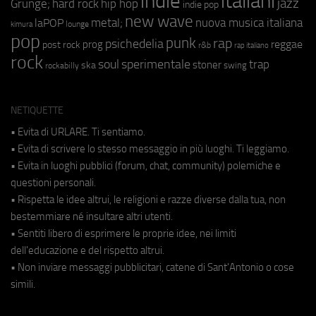
indie
italiani
jazz
hip hop
Grunge;
hard rock
indie pop
new wave
metal;
nuova musica italiana
laPOP
lounge
kimura
pop
punk
rap
psichedelia
reggae
prog
post rock
r&b
rap italiano
rock
soul
sperimentale
trap
stoner
ska
swing
rockabilly
NETIQUETTE
• Evita di URLARE. Ti sentiamo.
• Evita di scrivere lo stesso messaggio in più luoghi. Ti leggiamo.
• Evita in luoghi pubblici (forum, chat, community) polemiche e
questioni personali.
• Rispetta le idee altrui, le religioni e razze diverse dalla tua, non
bestemmiare né insultare altri utenti.
• Sentiti libero di esprimere le proprie idee, nei limiti
dell'educazione e del rispetto altrui.
• Non inviare messaggi pubblicitari, catene di Sant'Antonio o cose
simili.