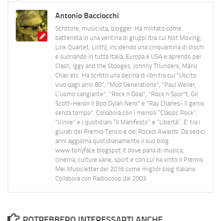
Antonio Bacciocchi
Scrittore, musicista, blogger. Ha militato come
batterista in una ventina di gruppi (tra cui Not Moving,
Link Quartet, Lilith), incidendo una cinquantina di dischi
e suonando in tutta Italia, Europa e USA e aprendo per
Clash, Iggy and the Stooges, Johnny Thunders, Manu
Chao etc. Ha scritto una decina di libri tra cui "Uscito
vivo dagli anni 80", "Mod Generations", "Paul Weller,
L’uomo cangiante", "Rock n Goal", "Rock n Spor"t, Gil
Scott-Heron Il Bob Dylan Nero" e "Ray Charles- Il genio
senza tempo". Collabora con i mensili “Classic Rock”,
"Vinile" e i quotidiani “Il Manifesto” e “Libertà”. E' tra i
giurati del Premio Tenco e del Rockol Awards. Da sedici
anni aggiorna quotidianamente il suo blog
www.tonyface.blogspot.it dove parla di musica,
cinema, culture varie, sport e con cui ha vinto il Premio
Mei Musicletter del 2016 come miglior blog italiano.
Collabora con Radiocoop dal 2003.
POTREBBERO INTERESSARTI ANCHE...