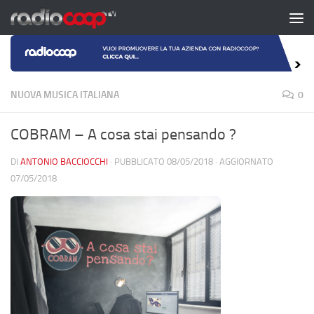
Salta al contenuto
NUOVA MUSICA ITALIANA
0
COBRAM – A cosa stai pensando ?
DI
ANTONIO BACCIOCCHI
· PUBBLICATO
08/05/2018
· AGGIORNATO
07/05/2018