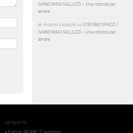
IVANO MAGI GALLUZZI – Una rotonda per
amare
Antonio Vasapollo
su
STEFANO SPAZZI /
IVANO MAGI GALLUZZI – Una rotonda per
amare
NETIQUETTE
• Evita di URLARE. Ti sentiamo.