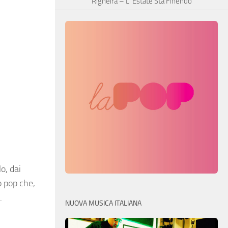
Righeira – L’ Estate Sta Finendo
o, dai
o pop che,
.
NUOVA MUSICA ITALIANA