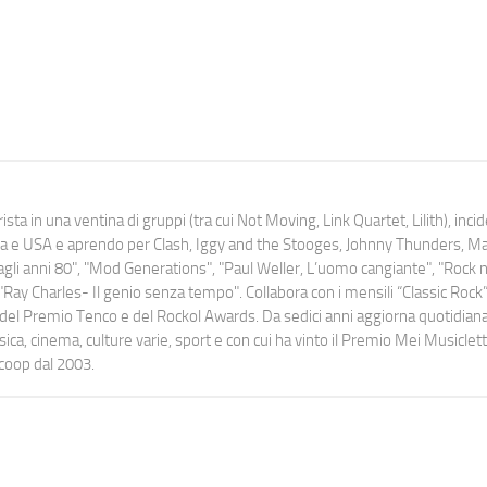
ista in una ventina di gruppi (tra cui Not Moving, Link Quartet, Lilith), inc
uropa e USA e aprendo per Clash, Iggy and the Stooges, Johnny Thunders, 
o dagli anni 80", "Mod Generations", "Paul Weller, L’uomo cangiante", "Rock n
Ray Charles- Il genio senza tempo". Collabora con i mensili “Classic Rock”,
urati del Premio Tenco e del Rockol Awards. Da sedici anni aggiorna quotidia
a, cinema, culture varie, sport e con cui ha vinto il Premio Mei Musiclett
ocoop dal 2003.