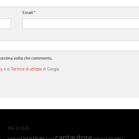
Email
*
prossima volta che commento.
cy
e ai
Termini di utilizzo
di Google.
TAG CLOUD
cantautore
blues
beat
country
ambient
classica