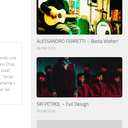
ALESSANDRO FERRETTI – Basta Walter!
06/08/2026
idendo una
Manu Chao
 Goal",
 "Vinile"
namente il
er del
SIR PETROL – Evil Design
06/08/2026