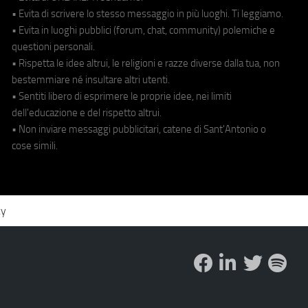
• Evita di scrivere lo stesso messaggio in più luoghi. Ti leggiamo.
• Evita in luoghi pubblici (forum, chat, community) polemiche e
questioni personali.
• Rispetta le idee altrui, le religioni e razze diverse dalla tua, non
bestemmiare né insultare altri utenti.
• Sentiti libero di esprimere le proprie idee, nei limiti
dell'educazione e del rispetto altrui.
• Non inviare messaggi pubblicitari, catene di Sant'Antonio o
cose simili.
cy