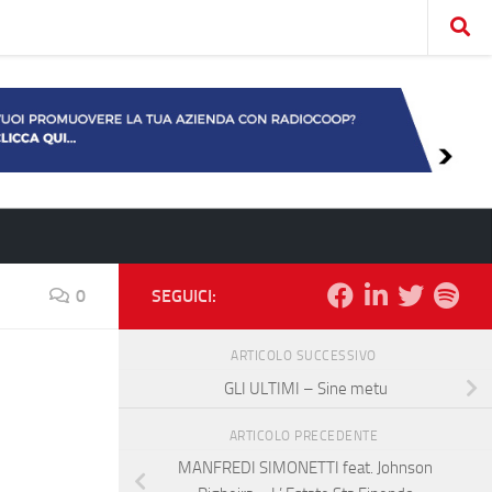
0
SEGUICI:
ARTICOLO SUCCESSIVO
GLI ULTIMI – Sine metu
ARTICOLO PRECEDENTE
MANFREDI SIMONETTI feat. Johnson