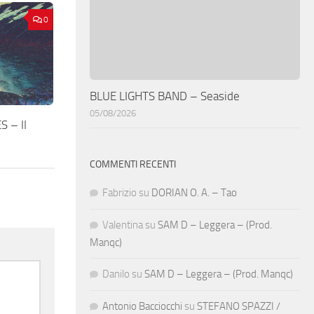
0
BLUE LIGHTS BAND – Seaside
05/08/2026
 – II
COMMENTI RECENTI
Fabrizio
su
DORIAN O. A. – Tao
Valentina
su
SAM D – Leggera – (Prod.
Manqc)
Danilo
su
SAM D – Leggera – (Prod. Manqc)
Antonio Bacciocchi
su
STEFANO SPAZZI /