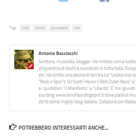
Tag:
indie
italiani
psichedelia
rock
Antonio Bacciocchi
Scrittore, musicista, blogger. Ha militato come batter
cinquantina di dischi e suonando in tutta Italia, E
etc. Ha scritto una decina di libri tra cui "Uscito viv
"Rock n Spor"t, Gil Scott-Heron Il Bob Dylan Nero" e "
e i quotidiani “Il Manifesto” e “Libertà”. E' tra i gi
suo blog www.tonyface.blogspot.it dove parla di music
2016 come miglior blog italiano. Collabora con Radi
POTREBBERO INTERESSARTI ANCHE...