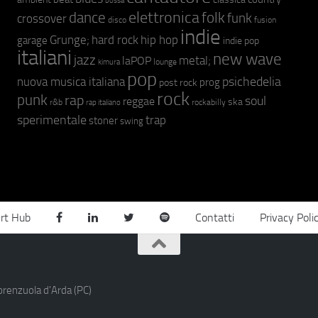
bossa
elettronica
dance
folk
funk
crossover
fusion
disco
indie
hip hop
Grunge;
hard rock
garage
indie pop
italiani
new wave
jazz
metal;
laPOP
lounge
kimura
pop
psichedelia
nuova musica italiana
prog
post rock
rock
punk
rap
soul
reggae
ska
r&b
rockabilly
rap italiano
sperimentale
trap
stoner
swing
rt Hub
Contatti
Privacy Poli
orenzuola d'Arda (PC)