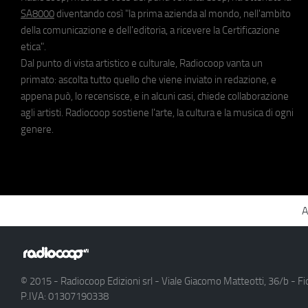
SA8000
diventando così "la prima azienda al mondo, nell'ambito
della comunicazione e dell'editoria, a ricevere la Certificazione
etica".
Dal punto di vista artistico e culturale, Radiocoop vanta un
primato: ascolta tutto quello che viene inviato in redazione, e
appena può, lo recensisce, e in alcuni casi, chiede collaborazione
agli artisti. Radiocoop sostiene l'arte, la cultura e la musica di ogni
genere.
A
© 2015 - Radiocoop Edizioni srl - Viale Giacomo Matteotti, 36/b - Fi
P.IVA: 01307190338