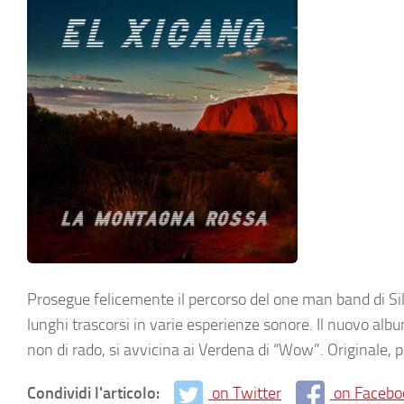
Prosegue felicemente il percorso del one man band di Si
lunghi trascorsi in varie esperienze sonore. Il nuovo al
non di rado, si avvicina ai Verdena di “Wow”. Originale, p
Condividi l'articolo:
on Twitter
on Facebo