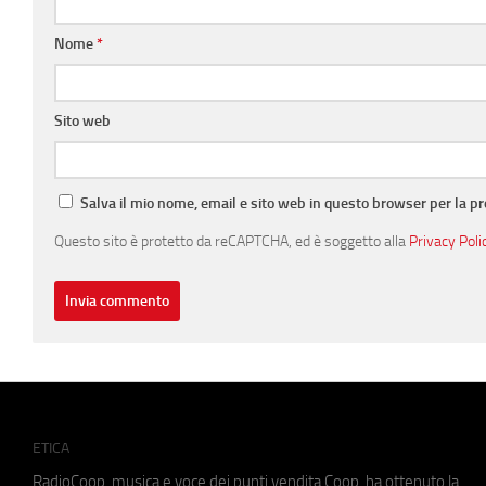
Nome
*
Sito web
Salva il mio nome, email e sito web in questo browser per la 
Questo sito è protetto da reCAPTCHA, ed è soggetto alla
Privacy Poli
ETICA
RadioCoop, musica e voce dei punti vendita Coop, ha ottenuto la