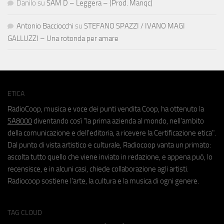
Danilo
su
SAM D – Leggera – (Prod. Manqc)
Antonio Bacciocchi
su
STEFANO SPAZZI / IVANO MAGI
GALLUZZI – Una rotonda per amare
ETICA
RadioCoop, musica e voce dei punti vendita Coop, ha ottenuto la
SA8000
diventando così "la prima azienda al mondo, nell'ambito
della comunicazione e dell'editoria, a ricevere la Certificazione etica".
Dal punto di vista artistico e culturale, Radiocoop vanta un primato:
ascolta tutto quello che viene inviato in redazione, e appena può, lo
recensisce, e in alcuni casi, chiede collaborazione agli artisti.
Radiocoop sostiene l'arte, la cultura e la musica di ogni genere.
TAG CLOUD