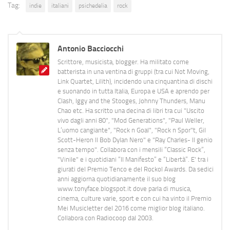
Tag:
indie
italiani
psichedelia
rock
Antonio Bacciocchi
Scrittore, musicista, blogger. Ha militato come
batterista in una ventina di gruppi (tra cui Not Moving,
Link Quartet, Lilith), incidendo una cinquantina di dischi
e suonando in tutta Italia, Europa e USA e aprendo per
Clash, Iggy and the Stooges, Johnny Thunders, Manu
Chao etc. Ha scritto una decina di libri tra cui "Uscito
vivo dagli anni 80", "Mod Generations", "Paul Weller,
L’uomo cangiante", "Rock n Goal", "Rock n Spor"t, Gil
Scott-Heron Il Bob Dylan Nero" e "Ray Charles- Il genio
senza tempo". Collabora con i mensili “Classic Rock”,
"Vinile" e i quotidiani “Il Manifesto” e “Libertà”. E' tra i
giurati del Premio Tenco e del Rockol Awards. Da sedici
anni aggiorna quotidianamente il suo blog
www.tonyface.blogspot.it dove parla di musica,
cinema, culture varie, sport e con cui ha vinto il Premio
Mei Musicletter del 2016 come miglior blog italiano.
Collabora con Radiocoop dal 2003.