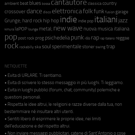
cantautore
blues
beat
country
ambient
classica
bossa
elettronica
dance
folk
funk
crossover
garage
fusion
disco
indie
italiani
jazz
hip hop
Grunge;
hard rock
indie pop
new wave
metal;
nuova musica italiana
laPOP
lounge
kimura
pop
punk
rap
psichedelia
reggae
prog
post rock
r&b
rap italiano
rock
soul
sperimentale
trap
stoner
ska
swing
rockabilly
NETIQUETTE
• Evita di URLARE. Ti sentiamo.
• Evita di scrivere lo stesso messaggio in più luoghi. Ti leggiamo.
• Evita in luoghi pubblici (forum, chat, community) polemiche e
questioni personali.
• Rispetta le idee altrui, le religioni e razze diverse dalla tua, non
bestemmiare né insultare altri utenti.
• Sentiti libero di esprimere le proprie idee, nei limiti
dell'educazione e del rispetto altrui.
• Non inviare messaggi pubblicitari, catene di Sant'Antonio o cose