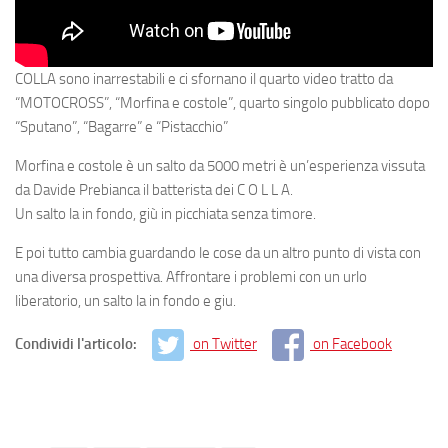
COLLA sono inarrestabili e ci sfornano il quarto video tratto da
“MOTOCROSS”, “Morfina e costole”, quarto singolo pubblicato dopo
“Sputano”, “Bagarre” e “Pistacchio”
Morfina e costole è un salto da 5000 metri è un’esperienza vissuta
da Davide Prebianca il batterista dei C O L L A.
Un salto la in fondo, giù in picchiata senza timore.
E poi tutto cambia guardando le cose da un altro punto di vista con
una diversa prospettiva. Affrontare i problemi con un urlo
liberatorio, un salto la in fondo e giu.
Condividi l'articolo:
on Twitter
on Facebook