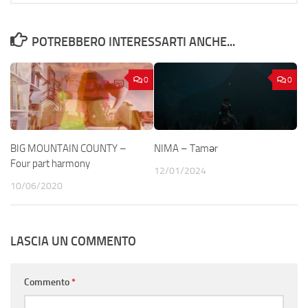
POTREBBERO INTERESSARTI ANCHE...
0
0
BIG MOUNTAIN COUNTY –
NIMA – Tamər
Four part harmony
12/01/2024
10/06/2020
LASCIA UN COMMENTO
Commento
*