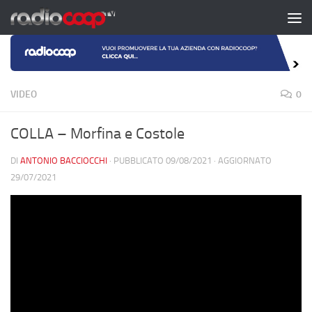
Salta al contenuto
VIDEO
0
COLLA – Morfina e Costole
DI
ANTONIO BACCIOCCHI
· PUBBLICATO
09/08/2021
· AGGIORNATO
29/07/2021