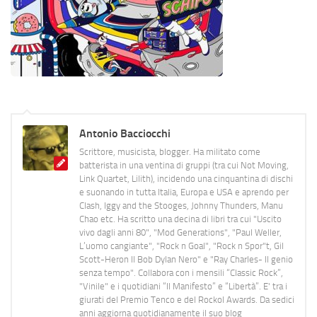
Antonio Bacciocchi
Scrittore, musicista, blogger. Ha militato come
batterista in una ventina di gruppi (tra cui Not Moving,
Link Quartet, Lilith), incidendo una cinquantina di dischi
e suonando in tutta Italia, Europa e USA e aprendo per
Clash, Iggy and the Stooges, Johnny Thunders, Manu
Chao etc. Ha scritto una decina di libri tra cui "Uscito
vivo dagli anni 80", "Mod Generations", "Paul Weller,
L’uomo cangiante", "Rock n Goal", "Rock n Spor"t, Gil
Scott-Heron Il Bob Dylan Nero" e "Ray Charles- Il genio
senza tempo". Collabora con i mensili “Classic Rock”,
"Vinile" e i quotidiani “Il Manifesto” e “Libertà”. E' tra i
giurati del Premio Tenco e del Rockol Awards. Da sedici
anni aggiorna quotidianamente il suo blog