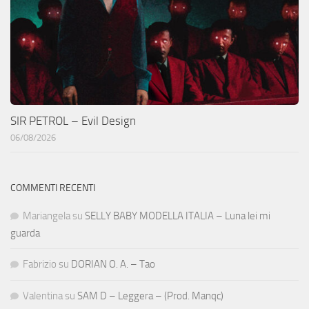
SIR PETROL – Evil Design
06/08/2026
COMMENTI RECENTI
Mariangela
su
SELLY BABY MODELLA ITALIA – Luna lei mi
guarda
Fabrizio
su
DORIAN O. A. – Tao
Valentina
su
SAM D – Leggera – (Prod. Manqc)