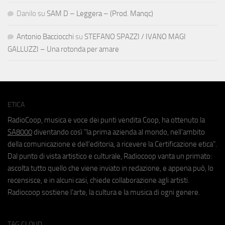
Danilo
su
SAM D – Leggera – (Prod. Manqc)
Antonio Bacciocchi
su
STEFANO SPAZZI / IVANO MAGI
GALLUZZI – Una rotonda per amare
ETICA
RadioCoop, musica e voce dei punti vendita Coop, ha ottenuto la
SA8000
diventando così "la prima azienda al mondo, nell'ambito
della comunicazione e dell'editoria, a ricevere la Certificazione etica".
Dal punto di vista artistico e culturale, Radiocoop vanta un primato:
ascolta tutto quello che viene inviato in redazione, e appena può, lo
recensisce, e in alcuni casi, chiede collaborazione agli artisti.
Radiocoop sostiene l'arte, la cultura e la musica di ogni genere.
TAG CLOUD