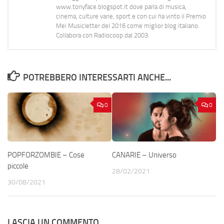
www.tonyface.blogspot.it dove parla di musica,
cinema, culture varie, sport e con cui ha vinto il Premio
Mei Musicletter del 2016 come miglior blog italiano.
Collabora con Radiocoop dal 2003.
POTREBBERO INTERESSARTI ANCHE...
0
0
POPFORZOMBIE – Cose
CANARIE – Universo
piccole
28/02/2021
30/08/2021
LASCIA UN COMMENTO