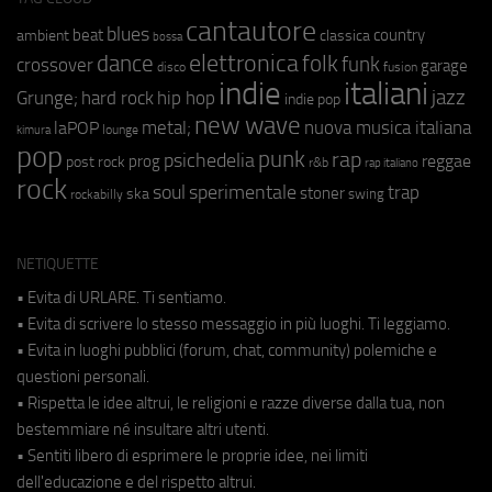
cantautore
blues
beat
country
ambient
classica
bossa
elettronica
dance
folk
funk
crossover
garage
fusion
disco
indie
italiani
jazz
hip hop
Grunge;
hard rock
indie pop
new wave
metal;
nuova musica italiana
laPOP
lounge
kimura
pop
punk
rap
psichedelia
reggae
prog
post rock
r&b
rap italiano
rock
soul
sperimentale
trap
stoner
ska
swing
rockabilly
NETIQUETTE
• Evita di URLARE. Ti sentiamo.
• Evita di scrivere lo stesso messaggio in più luoghi. Ti leggiamo.
• Evita in luoghi pubblici (forum, chat, community) polemiche e
questioni personali.
• Rispetta le idee altrui, le religioni e razze diverse dalla tua, non
bestemmiare né insultare altri utenti.
• Sentiti libero di esprimere le proprie idee, nei limiti
dell'educazione e del rispetto altrui.