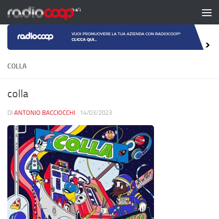
Salta al contenuto
COLLA
colla
DI
ANTONIO BACCIOCCHI
·
14/03/2023