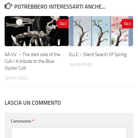
POTREBBERO INTERESSARTI ANCHE...
0
0
AA.VV. – The dark side of the
ELLE – Silent Search Of Spring
Cult / A tribute to the Blue
26/03/2026
Oyster Cult
20/07/2022
LASCIA UN COMMENTO
Commento
*