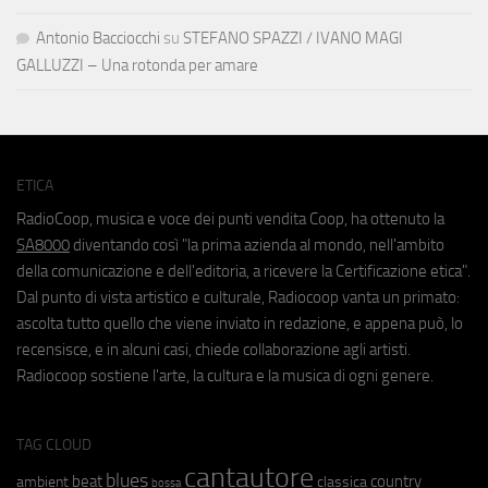
Antonio Bacciocchi
su
STEFANO SPAZZI / IVANO MAGI
GALLUZZI – Una rotonda per amare
ETICA
RadioCoop, musica e voce dei punti vendita Coop, ha ottenuto la
SA8000
diventando così "la prima azienda al mondo, nell'ambito
della comunicazione e dell'editoria, a ricevere la Certificazione etica".
Dal punto di vista artistico e culturale, Radiocoop vanta un primato:
ascolta tutto quello che viene inviato in redazione, e appena può, lo
recensisce, e in alcuni casi, chiede collaborazione agli artisti.
Radiocoop sostiene l'arte, la cultura e la musica di ogni genere.
TAG CLOUD
cantautore
blues
beat
country
ambient
classica
bossa