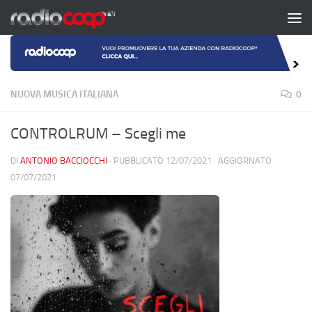
Salta al contenuto
NUOVA MUSICA ITALIANA
0
CONTROLRUM – Scegli me
DI
ANTONIO BACCIOCCHI
· PUBBLICATO
12/07/2021
· AGGIORNATO
07/07/2021