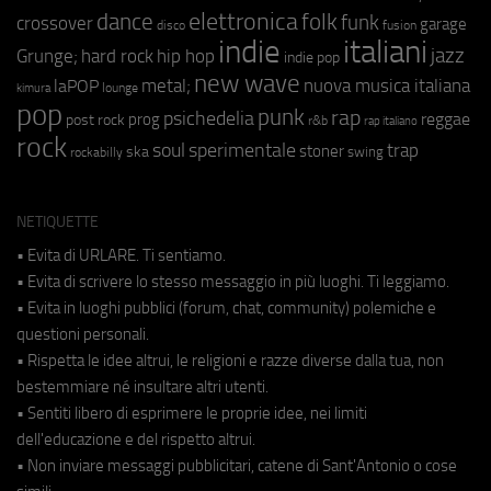
elettronica
dance
folk
funk
crossover
garage
fusion
disco
indie
italiani
jazz
hip hop
Grunge;
hard rock
indie pop
new wave
metal;
nuova musica italiana
laPOP
lounge
kimura
pop
punk
rap
psichedelia
reggae
prog
post rock
r&b
rap italiano
rock
soul
sperimentale
trap
stoner
ska
swing
rockabilly
NETIQUETTE
• Evita di URLARE. Ti sentiamo.
• Evita di scrivere lo stesso messaggio in più luoghi. Ti leggiamo.
• Evita in luoghi pubblici (forum, chat, community) polemiche e
questioni personali.
• Rispetta le idee altrui, le religioni e razze diverse dalla tua, non
bestemmiare né insultare altri utenti.
• Sentiti libero di esprimere le proprie idee, nei limiti
dell'educazione e del rispetto altrui.
• Non inviare messaggi pubblicitari, catene di Sant'Antonio o cose