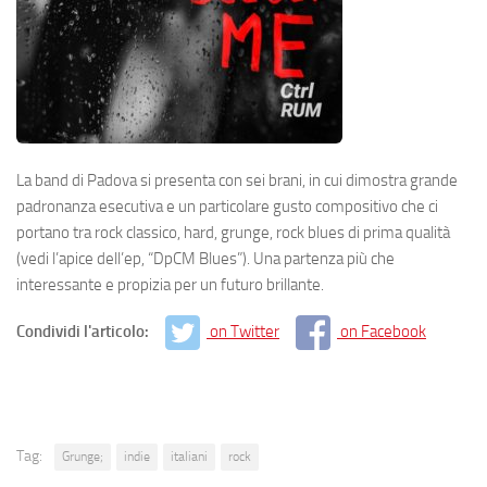
La band di Padova si presenta con sei brani, in cui dimostra grande
padronanza esecutiva e un particolare gusto compositivo che ci
portano tra rock classico, hard, grunge, rock blues di prima qualità
(vedi l’apice dell’ep, “DpCM Blues”). Una partenza più che
interessante e propizia per un futuro brillante.
Condividi l'articolo:
on Twitter
on Facebook
Tag:
Grunge;
indie
italiani
rock