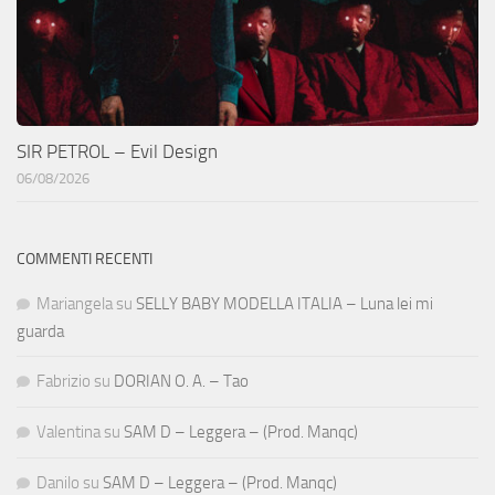
SIR PETROL – Evil Design
06/08/2026
COMMENTI RECENTI
Mariangela
su
SELLY BABY MODELLA ITALIA – Luna lei mi
guarda
Fabrizio
su
DORIAN O. A. – Tao
Valentina
su
SAM D – Leggera – (Prod. Manqc)
Danilo
su
SAM D – Leggera – (Prod. Manqc)