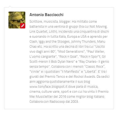
Antonio Bacciocchi
Scrittore, musicista, blogger. Ha militato come
batterista in una ventina di gruppi (tra cui Not Moving,
Link Quartet, Lilith), incidendo una cinquantina di dischi
e suonando in tutta Italia, Europa e USA e aprendo per
Clash, Iggy and the Stooges, Johnny Thunders, Manu
Chao etc. Ha scritto una decina di libri tra cui "Uscito
vivo dagli anni 80", "Mod Generations", "Paul Weller,
L’uomo cangiante", "Rock n Goal", "Rock n Spor"t, Gil
Scott-Heron Il Bob Dylan Nero" e "Ray Charles- Il genio
senza tempo". Collabora con i mensili “Classic Rock”,
"Vinile" e i quotidiani “Il Manifesto” e “Libertà”. E' tra i
giurati del Premio Tenco e del Rockol Awards. Da sedici
anni aggiorna quotidianamente il suo blog
www.tonyface.blogspot.it dove parla di musica,
cinema, culture varie, sport e con cui ha vinto il Premio
Mei Musicletter del 2016 come miglior blog italiano.
Collabora con Radiocoop dal 2003.