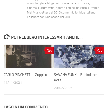
www.tonyface.blogspot.it dove parla di musica,
cinema, culture varie, sport e con cui ha vinto il Premio
Mei Musicletter del 2016 come miglior blog italiano.
Collabora con Radiocoop dal 2003.
POTREBBERO INTERESSARTI ANCHE...
0
0
CARLO PINCHETTI – Zoppico
SAVANA FUNK – Behind the
eyes
11/11/2021
20/02/2026
LASCIA UN COMMENTO