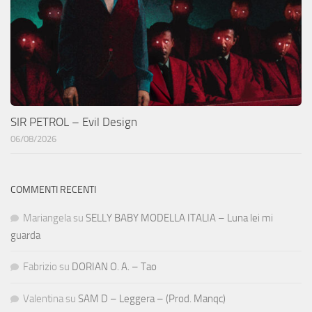
SIR PETROL – Evil Design
06/08/2026
COMMENTI RECENTI
Mariangela
su
SELLY BABY MODELLA ITALIA – Luna lei mi
guarda
Fabrizio
su
DORIAN O. A. – Tao
Valentina
su
SAM D – Leggera – (Prod. Manqc)