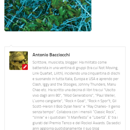
Antonio Bacciocchi
Scrittore, musicista, blogger. Ha militato come
batterista in una ventina di gruppi (tra cui Not Moving,
Link Quartet, Lilith), incidendo una cinquantina di dischi
e suonando in tutta Italia, Europa e USA e aprendo per
Clash, Iggy and the Stooges, Johnny Thunders, Manu
Chao etc. Ha scritto una decina di libri tra cui "Uscito
vivo dagli anni 80", "Mod Generations", "Paul Weller,
L’uomo cangiante", "Rock n Goal", "Rock n Spor"t, Gil
Scott-Heron Il Bob Dylan Nero" e "Ray Charles- Il genio
senza tempo". Collabora con i mensili “Classic Rock”,
"Vinile" e i quotidiani “Il Manifesto” e “Libertà”. E' tra i
giurati del Premio Tenco e del Rockol Awards. Da sedici
anni aggiorna quotidianamente il suo blog