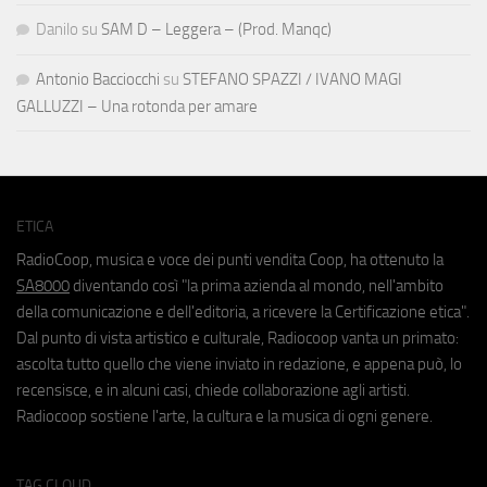
Danilo
su
SAM D – Leggera – (Prod. Manqc)
Antonio Bacciocchi
su
STEFANO SPAZZI / IVANO MAGI
GALLUZZI – Una rotonda per amare
ETICA
RadioCoop, musica e voce dei punti vendita Coop, ha ottenuto la
SA8000
diventando così "la prima azienda al mondo, nell'ambito
della comunicazione e dell'editoria, a ricevere la Certificazione etica".
Dal punto di vista artistico e culturale, Radiocoop vanta un primato:
ascolta tutto quello che viene inviato in redazione, e appena può, lo
recensisce, e in alcuni casi, chiede collaborazione agli artisti.
Radiocoop sostiene l'arte, la cultura e la musica di ogni genere.
TAG CLOUD