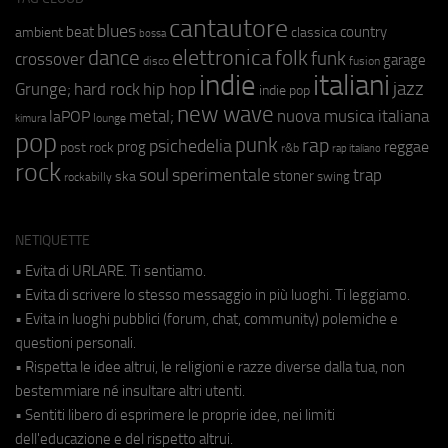
cantautore
blues
beat
country
ambient
classica
bossa
elettronica
dance
folk
funk
crossover
garage
fusion
disco
indie
italiani
jazz
hip hop
Grunge;
hard rock
indie pop
new wave
metal;
nuova musica italiana
laPOP
lounge
kimura
pop
punk
rap
psichedelia
reggae
prog
post rock
r&b
rap italiano
rock
soul
sperimentale
trap
stoner
ska
swing
rockabilly
NETIQUETTE
• Evita di URLARE. Ti sentiamo.
• Evita di scrivere lo stesso messaggio in più luoghi. Ti leggiamo.
• Evita in luoghi pubblici (forum, chat, community) polemiche e
questioni personali.
• Rispetta le idee altrui, le religioni e razze diverse dalla tua, non
bestemmiare né insultare altri utenti.
• Sentiti libero di esprimere le proprie idee, nei limiti
dell'educazione e del rispetto altrui.