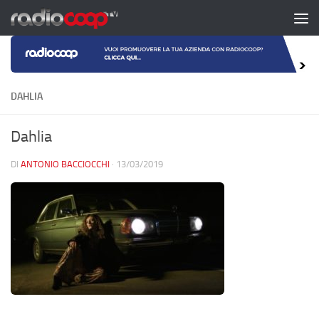
Salta al contenuto
DAHLIA
Dahlia
DI
ANTONIO BACCIOCCHI
·
13/03/2019