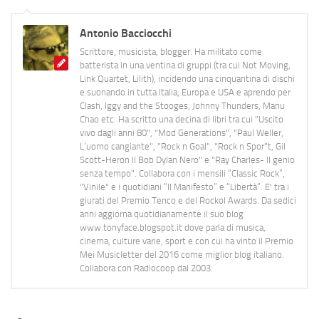
Antonio Bacciocchi
Scrittore, musicista, blogger. Ha militato come
batterista in una ventina di gruppi (tra cui Not Moving,
Link Quartet, Lilith), incidendo una cinquantina di dischi
e suonando in tutta Italia, Europa e USA e aprendo per
Clash, Iggy and the Stooges, Johnny Thunders, Manu
Chao etc. Ha scritto una decina di libri tra cui "Uscito
vivo dagli anni 80", "Mod Generations", "Paul Weller,
L’uomo cangiante", "Rock n Goal", "Rock n Spor"t, Gil
Scott-Heron Il Bob Dylan Nero" e "Ray Charles- Il genio
senza tempo". Collabora con i mensili “Classic Rock”,
"Vinile" e i quotidiani “Il Manifesto” e “Libertà”. E' tra i
giurati del Premio Tenco e del Rockol Awards. Da sedici
anni aggiorna quotidianamente il suo blog
www.tonyface.blogspot.it dove parla di musica,
cinema, culture varie, sport e con cui ha vinto il Premio
Mei Musicletter del 2016 come miglior blog italiano.
Collabora con Radiocoop dal 2003.