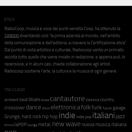
ETICA
RadioCoop, musica e voce dei punti vendita Coop, ha ottenuto la
SA8000
diventando così "la prima azienda al mondo, nell'ambito
della comunicazione e dell'editoria, a ricevere la Certificazione etica".
Dal punto di vista artistico e culturale, Radiocoop vanta un primato:
ascolta tutto quello che viene inviato in redazione, e appena può, lo
recensisce, e in alcuni casi, chiede collaborazione agli artisti.
Radiocoop sostiene l'arte, la cultura e la musica di ogni genere.
TAG CLOUD
cantautore
blues
beat
country
ambient
classica
bossa
elettronica
dance
folk
funk
crossover
garage
fusion
disco
indie
italiani
jazz
hip hop
Grunge;
hard rock
indie pop
new wave
metal;
nuova musica italiana
laPOP
lounge
kimura