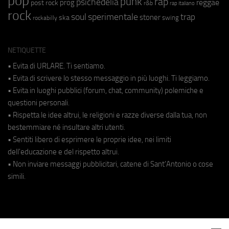
pop
punk
rap
psichedelia
reggae
prog
post rock
r&b
rap italiano
rock
soul
sperimentale
trap
stoner
ska
swing
rockabilly
NETIQUETTE
• Evita di URLARE. Ti sentiamo.
• Evita di scrivere lo stesso messaggio in più luoghi. Ti leggiamo.
• Evita in luoghi pubblici (forum, chat, community) polemiche e
questioni personali.
• Rispetta le idee altrui, le religioni e razze diverse dalla tua, non
bestemmiare né insultare altri utenti.
• Sentiti libero di esprimere le proprie idee, nei limiti
dell'educazione e del rispetto altrui.
• Non inviare messaggi pubblicitari, catene di Sant'Antonio o cose
simili.