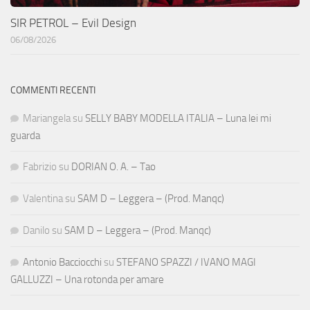
SIR PETROL – Evil Design
06/08/2026
COMMENTI RECENTI
Mariangela
su
SELLY BABY MODELLA ITALIA – Luna lei mi
guarda
Fabrizio
su
DORIAN O. A. – Tao
Valentina
su
SAM D – Leggera – (Prod. Manqc)
Danilo
su
SAM D – Leggera – (Prod. Manqc)
Antonio Bacciocchi
su
STEFANO SPAZZI / IVANO MAGI
GALLUZZI – Una rotonda per amare