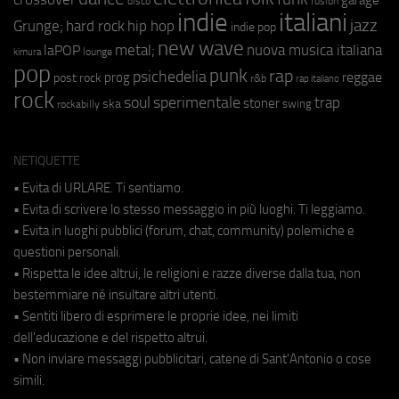
fusion
disco
indie
italiani
jazz
hip hop
Grunge;
hard rock
indie pop
new wave
metal;
nuova musica italiana
laPOP
lounge
kimura
pop
punk
rap
psichedelia
reggae
prog
post rock
r&b
rap italiano
rock
soul
sperimentale
trap
stoner
ska
swing
rockabilly
NETIQUETTE
• Evita di URLARE. Ti sentiamo.
• Evita di scrivere lo stesso messaggio in più luoghi. Ti leggiamo.
• Evita in luoghi pubblici (forum, chat, community) polemiche e
questioni personali.
• Rispetta le idee altrui, le religioni e razze diverse dalla tua, non
bestemmiare né insultare altri utenti.
• Sentiti libero di esprimere le proprie idee, nei limiti
dell'educazione e del rispetto altrui.
• Non inviare messaggi pubblicitari, catene di Sant'Antonio o cose
simili.