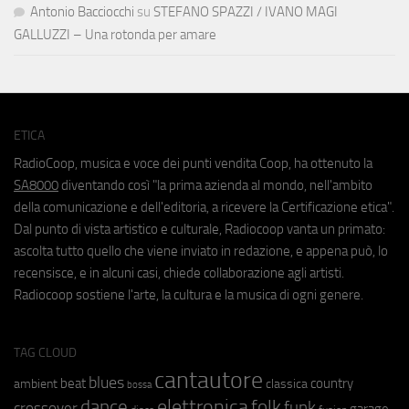
Antonio Bacciocchi
su
STEFANO SPAZZI / IVANO MAGI
GALLUZZI – Una rotonda per amare
ETICA
RadioCoop, musica e voce dei punti vendita Coop, ha ottenuto la
SA8000
diventando così "la prima azienda al mondo, nell'ambito
della comunicazione e dell'editoria, a ricevere la Certificazione etica".
Dal punto di vista artistico e culturale, Radiocoop vanta un primato:
ascolta tutto quello che viene inviato in redazione, e appena può, lo
recensisce, e in alcuni casi, chiede collaborazione agli artisti.
Radiocoop sostiene l'arte, la cultura e la musica di ogni genere.
TAG CLOUD
cantautore
blues
beat
country
ambient
classica
bossa
elettronica
dance
folk
funk
crossover
garage