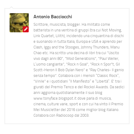
Antonio Bacciocchi
Scrittore, musicista, blogger. Ha militato come
batterista in una ventina di gruppi (tra cui Not Moving,
Link Quartet, Lilith), incidendo una cinquantina di dischi
e suonando in tutta Italia, Europa e USA e aprendo per
Clash, Iggy and the Stooges, Johnny Thunders, Manu
Chao etc. Ha scritto una decina di libri tra cui "Uscito
vivo dagli anni 80", "Mod Generations", "Paul Weller,
L’uomo cangiante", "Rock n Goal", "Rock n Spor"t, Gil
Scott-Heron Il Bob Dylan Nero" e "Ray Charles- Il genio
senza tempo". Collabora con i mensili “Classic Rock”,
"Vinile" e i quotidiani “Il Manifesto” e “Libertà”. E' tra i
giurati del Premio Tenco e del Rockol Awards. Da sedici
anni aggiorna quotidianamente il suo blog
www.tonyface.blogspot.it dove parla di musica,
cinema, culture varie, sport e con cui ha vinto il Premio
Mei Musicletter del 2016 come miglior blog italiano.
Collabora con Radiocoop dal 2003.