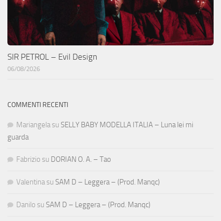
SIR PETROL – Evil Design
06/08/2026
COMMENTI RECENTI
Mariangela
su
SELLY BABY MODELLA ITALIA – Luna lei mi
guarda
Fabrizio
su
DORIAN O. A. – Tao
Valentina
su
SAM D – Leggera – (Prod. Manqc)
Danilo
su
SAM D – Leggera – (Prod. Manqc)