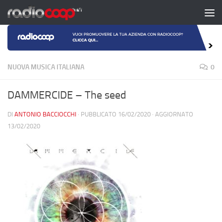
Salta al contenuto
NUOVA MUSICA ITALIANA
0
DAMMERCIDE – The seed
DI
ANTONIO BACCIOCCHI
· PUBBLICATO
16/02/2020
· AGGIORNATO
13/02/2020