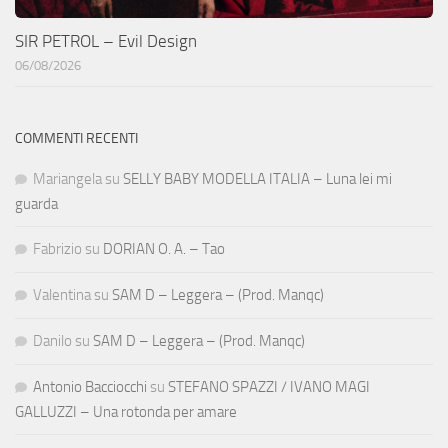
SIR PETROL – Evil Design
06/08/2026
COMMENTI RECENTI
Mariangela
su
SELLY BABY MODELLA ITALIA – Luna lei mi
guarda
Fabrizio
su
DORIAN O. A. – Tao
Valentina
su
SAM D – Leggera – (Prod. Manqc)
Danilo
su
SAM D – Leggera – (Prod. Manqc)
Antonio Bacciocchi
su
STEFANO SPAZZI / IVANO MAGI
GALLUZZI – Una rotonda per amare