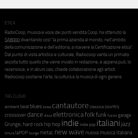
ETICA
RadioCoop, musica e voce dei punti vendita Coop, ha ottenuto la
SA8000
diventando così "la prima azienda al mondo, nell'ambito
della comunicazione e dell'editoria, a ricevere la Certificazione etica".
Dal punto di vista artistico e culturale, Radiocoop vanta un primato:
ascolta tutto quello che viene inviato in redazione, e appena può, lo
recensisce, e in alcuni casi, chiede collaborazione agli artisti.
Radiocoop sostiene l'arte, la cultura e la musica di ogni genere.
TAG CLOUD
cantautore
blues
beat
country
ambient
classica
bossa
elettronica
dance
folk
funk
crossover
garage
fusion
disco
indie
italiani
jazz
hip hop
Grunge;
hard rock
indie pop
new wave
metal;
nuova musica italiana
laPOP
lounge
kimura