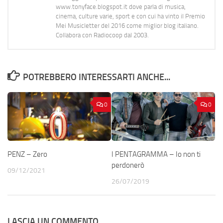
www.tonyface.blogspot.it dove parla di musica,
cinema, culture varie, sport e con cui ha vinto il Premio
Mei Musicletter del 2016 come miglior blog italiano.
Collabora con Radiocoop dal 2003.
POTREBBERO INTERESSARTI ANCHE...
0
0
PENZ – Zero
I PENTAGRAMMA – Io non ti
perdonerò
09/12/2021
26/07/2019
LASCIA UN COMMENTO