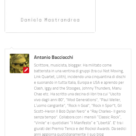
Antonio Bacciocchi
Scrittore, musicista, blogger. Ha militato come
batterista in una ventina di gruppi (tra cui Not Moving,
Link Quartet, Lilith), incidendo una cinquantina di dischi
e suonando in tutta Italia, Europa e USA e aprendo per
Clash, Iggy and the Stooges, Johnny Thunders, Manu
Chao etc. Ha scritto una decina di libri tra cui "Uscito
vivo dagli anni 80", "Mod Generations", "Paul Weller,
L’uomo cangiante", "Rock n Goal", "Rock n Spor"t, Gil
Scott-Heron Il Bob Dylan Nero" e "Ray Charles- Il genio
senza tempo". Collabora con i mensili “Classic Rock”,
"Vinile" e i quotidiani “Il Manifesto” e “Libertà”. E' tra i
giurati del Premio Tenco e del Rockol Awards. Da sedici
anni aggiorna quotidianamente il suo blog