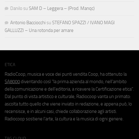
Danilo
su
SAM D – Leggera – (Prod. Manqc)
Antonio Bacciocchi
su
STEFANO SPAZZI / IVANO MAGI
GALLUZZI – Una rotonda per amare
ETICA
RadioCoop, musica e voce dei punti vendita Coop, ha ottenuto la
SA8000
diventando così "la prima azienda al mondo, nell'ambito
della comunicazione e dell'editoria, a ricevere la Certificazione etica".
Dal punto di vista artistico e culturale, Radiocoop vanta un primato:
ascolta tutto quello che viene inviato in redazione, e appena può, lo
recensisce, e in alcuni casi, chiede collaborazione agli artisti.
Radiocoop sostiene l'arte, la cultura e la musica di ogni genere.
TAG CLOUD