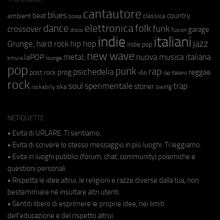
cantautore
blues
beat
country
ambient
classica
bossa
elettronica
dance
folk
funk
crossover
garage
fusion
disco
indie
italiani
jazz
hip hop
Grunge;
hard rock
indie pop
new wave
metal;
nuova musica italiana
laPOP
lounge
kimura
pop
punk
rap
psichedelia
reggae
prog
post rock
r&b
rap italiano
rock
soul
sperimentale
trap
stoner
ska
swing
rockabilly
NETIQUETTE
• Evita di URLARE. Ti sentiamo.
• Evita di scrivere lo stesso messaggio in più luoghi. Ti leggiamo.
• Evita in luoghi pubblici (forum, chat, community) polemiche e
questioni personali.
• Rispetta le idee altrui, le religioni e razze diverse dalla tua, non
bestemmiare né insultare altri utenti.
• Sentiti libero di esprimere le proprie idee, nei limiti
dell'educazione e del rispetto altrui.