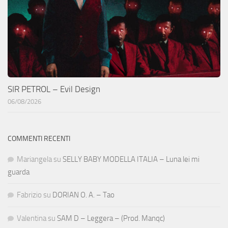
SIR PETROL – Evil Design
06/08/2026
COMMENTI RECENTI
Mariangela
su
SELLY BABY MODELLA ITALIA – Luna lei mi
guarda
Fabrizio
su
DORIAN O. A. – Tao
Valentina
su
SAM D – Leggera – (Prod. Manqc)