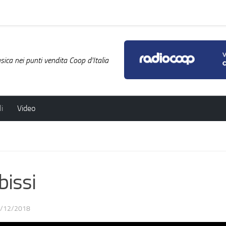
ica nei punti vendita Coop d'Italia
i
Video
issi
/12/2018