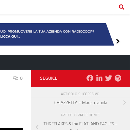
0
SEGUICI:
ARTICOLO SUCCESSIVO
CHIAZZETTA – Mare o scuola
ARTICOLO PRECEDENTE
THREELAKES & the FLATLAND EAGLES –