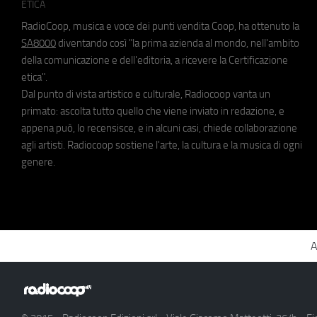
ETICA
RadioCoop, musica e voce dei punti vendita Coop, ha ottenuto la
SA8000
diventando così "la prima azienda al mondo, nell'ambito
della comunicazione e dell'editoria, a ricevere la Certificazione
etica".
Dal punto di vista artistico e culturale, Radiocoop vanta un
primato: ascolta tutto quello che viene inviato in redazione, e
appena può, lo recensisce, e in alcuni casi, chiede collaborazione
agli artisti. Radiocoop sostiene l'arte, la cultura e la musica di ogni
genere.
A