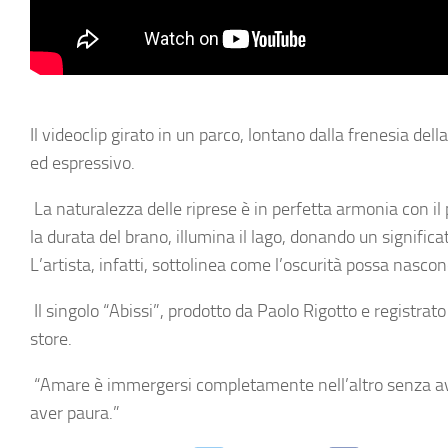
Il videoclip girato in un parco, lontano dalla frenesia della
ed espressivo.
La naturalezza delle riprese è in perfetta armonia con il 
la durata del brano, illumina il lago, donando un significat
L’artista, infatti, sottolinea come l’oscurità possa nasco
Il singolo
“Abissi”
, prodotto da
Paolo Rigotto
e registrato
store.
“Amare è immergersi completamente nell’altro senza ave
aver paura.”