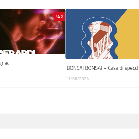
0
gnac
BONSAI BONSAI – Casa di specch
11/06/2024