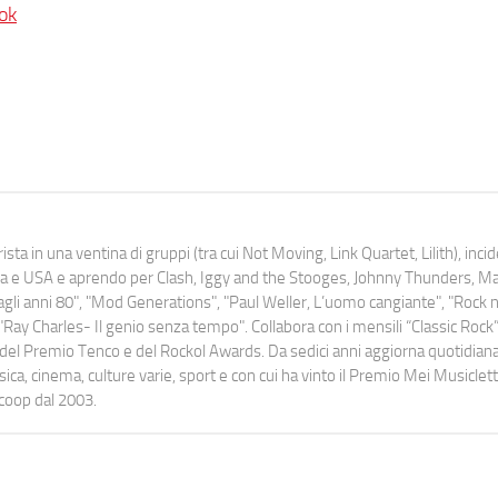
ok
ista in una ventina di gruppi (tra cui Not Moving, Link Quartet, Lilith), inc
uropa e USA e aprendo per Clash, Iggy and the Stooges, Johnny Thunders, 
o dagli anni 80", "Mod Generations", "Paul Weller, L’uomo cangiante", "Rock n
Ray Charles- Il genio senza tempo". Collabora con i mensili “Classic Rock”,
urati del Premio Tenco e del Rockol Awards. Da sedici anni aggiorna quotidia
a, cinema, culture varie, sport e con cui ha vinto il Premio Mei Musiclett
ocoop dal 2003.