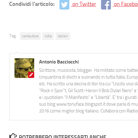
Condividi l'articolo:
on Twitter
on Facebo
Tag:
cantautore
indie
italiani
Antonio Bacciocchi
Scrittore, musicista, blogger. Ha militato come batter
cinquantina di dischi e suonando in tutta Italia, E
etc. Ha scritto una decina di libri tra cui "Uscito viv
"Rock n Spor"t, Gil Scott-Heron Il Bob Dylan Nero" e "
e i quotidiani “Il Manifesto” e “Libertà”. E' tra i gi
suo blog www.tonyface.blogspot.it dove parla di music
2016 come miglior blog italiano. Collabora con Radi
POTREBBERO INTERESSARTI ANCHE...