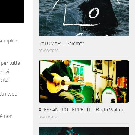
ù semplice
PALOMAR – Palomar
07/08/2026
 per tutta
tivi.
cità.
tti i web
ALESSANDRO FERRETTI – Basta Walter!
 è non
06/08/2026