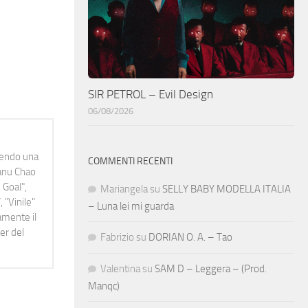
SIR PETROL – Evil Design
06/08/2026
idendo una
COMMENTI RECENTI
Manu Chao
 Goal",
Mariangela
su
SELLY BABY MODELLA ITALIA
 "Vinile"
– Luna lei mi guarda
namente il
er del
Fabrizio
su
DORIAN O. A. – Tao
Valentina
su
SAM D – Leggera – (Prod.
Manqc)