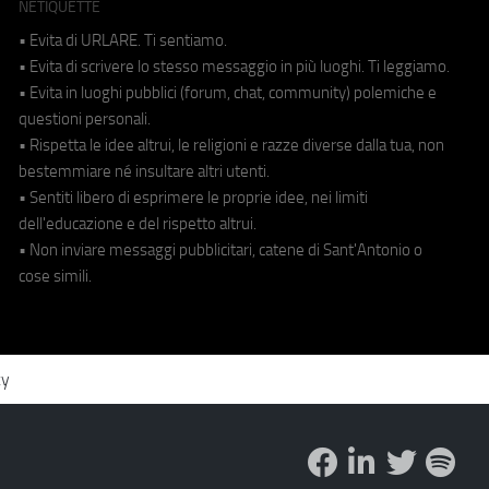
NETIQUETTE
• Evita di URLARE. Ti sentiamo.
• Evita di scrivere lo stesso messaggio in più luoghi. Ti leggiamo.
• Evita in luoghi pubblici (forum, chat, community) polemiche e
questioni personali.
• Rispetta le idee altrui, le religioni e razze diverse dalla tua, non
bestemmiare né insultare altri utenti.
• Sentiti libero di esprimere le proprie idee, nei limiti
dell'educazione e del rispetto altrui.
• Non inviare messaggi pubblicitari, catene di Sant'Antonio o
cose simili.
cy