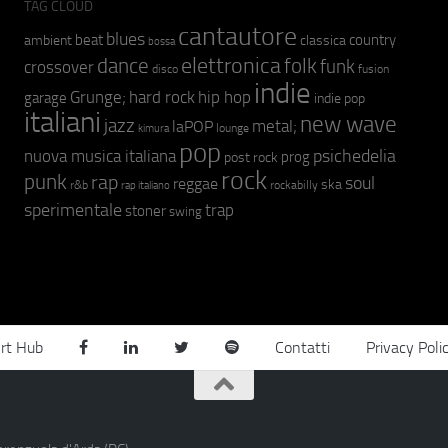
TAG CLOUD
cantautore
blues
beat
country
ambient
classica
bossa
elettronica
dance
folk
funk
crossover
fusion
disco
indie
hip hop
Grunge;
hard rock
garage
indie pop
italiani
new wave
jazz
metal;
laPOP
lounge
kimura
pop
psichedelia
nuova musica italiana
prog
post rock
rock
punk
rap
soul
reggae
ska
r&b
rockabilly
rap italiano
sperimentale
trap
stoner
swing
rt Hub
Contatti
Privacy Poli