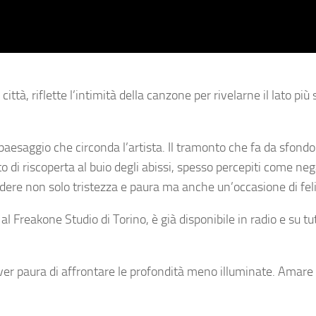
 città, riflette l’intimità della canzone per rivelarne il lato pi
paesaggio che circonda l’artista. Il tramonto che fa da sfondo
o di riscoperta al buio degli
abissi
, spesso percepiti come nega
ndere non solo tristezza e paura ma anche un’occasione di feli
 al
Freakone Studio
di Torino, è già disponibile in radio e su tu
r paura di affrontare le profondità meno illuminate. Amare