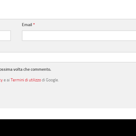
Email
*
prossima volta che commento.
cy
e ai
Termini di utilizzo
di Google.