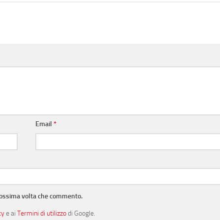
Email
*
prossima volta che commento.
cy
e ai
Termini di utilizzo
di Google.