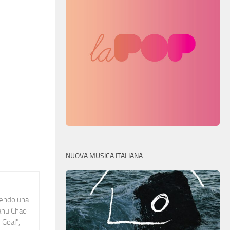
NUOVA MUSICA ITALIANA
idendo una
Manu Chao
 Goal",