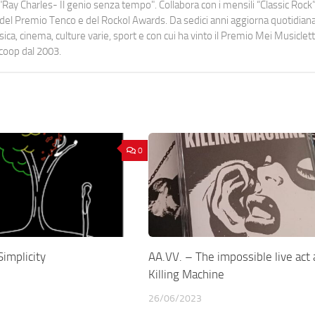
Ray Charles- Il genio senza tempo". Collabora con i mensili “Classic Rock”,
urati del Premio Tenco e del Rockol Awards. Da sedici anni aggiorna quotidia
a, cinema, culture varie, sport e con cui ha vinto il Premio Mei Musiclett
ocoop dal 2003.
0
implicity
AA.VV. – The impossible live act 
Killing Machine
26/06/2023