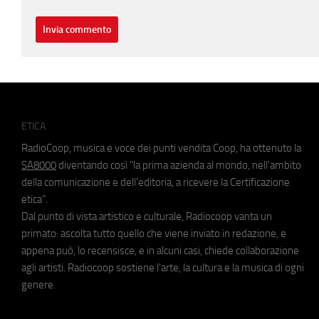
ETICA
RadioCoop, musica e voce dei punti vendita Coop, ha ottenuto la
SA8000
diventando così "la prima azienda al mondo, nell'ambito
della comunicazione e dell'editoria, a ricevere la Certificazione
etica".
Dal punto di vista artistico e culturale, Radiocoop vanta un
primato: ascolta tutto quello che viene inviato in redazione, e
appena può, lo recensisce, e in alcuni casi, chiede collaborazione
agli artisti. Radiocoop sostiene l'arte, la cultura e la musica di ogni
genere.