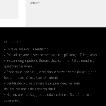
amare
NETIQUETTE
• Evita di URLARE. Ti sentiamo.
• Evita di scrivere lo stesso messaggio in più luoghi. Ti leggiamo.
• Evita in luoghi pubblici (forum, chat, community) polemiche e
questioni personali.
• Rispetta le idee altrui, le religioni e razze diverse dalla tua, non
bestemmiare né insultare altri utenti.
• Sentiti libero di esprimere le proprie idee, nei limiti
dell'educazione e del rispetto altrui.
• Non inviare messaggi pubblicitari, catene di Sant'Antonio o
cose simili.