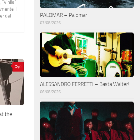
 "Vinile"
namente il
PALOMAR – Palomar
er del
07/08/2026
0
ALESSANDRO FERRETTI – Basta Walter!
06/08/2026
at the