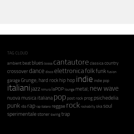
TAG CLOUD
cantautore
blues
beat
country
ambient
classica
bossa
elettronica
dance
folk
funk
crossover
fusion
disco
indie
hip hop
Grunge;
hard rock
garage
indie pop
italiani
new wave
jazz
metal;
laPOP
lounge
kimura
pop
psichedelia
nuova musica italiana
prog
post rock
rock
punk
rap
soul
reggae
ska
r&b
rockabilly
rap italiano
sperimentale
trap
stoner
swing