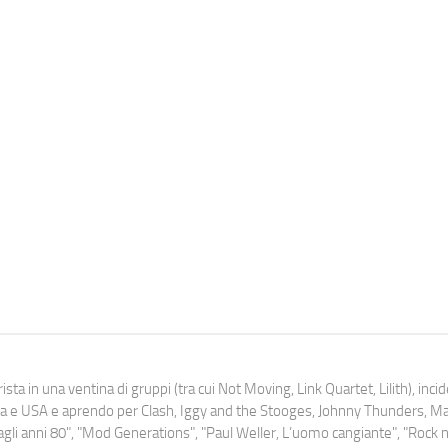
ista in una ventina di gruppi (tra cui Not Moving, Link Quartet, Lilith), inc
uropa e USA e aprendo per Clash, Iggy and the Stooges, Johnny Thunders, 
o dagli anni 80", "Mod Generations", "Paul Weller, L’uomo cangiante", "Rock n