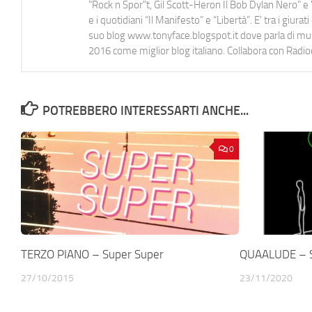
"Rock n Spor"t, Gil Scott-Heron Il Bob Dylan Nero" e "
e i quotidiani “Il Manifesto” e “Libertà”. E' tra i gi
suo blog www.tonyface.blogspot.it dove parla di music
2016 come miglior blog italiano. Collabora con Radi
POTREBBERO INTERESSARTI ANCHE...
0
TERZO PIANO – Super Super
QUAALUDE – S
27/10/2015
23/11/2020