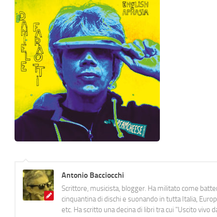
Antonio Bacciocchi
Scrittore, musicista, blogger. Ha militato come batter
cinquantina di dischi e suonando in tutta Italia, E
etc. Ha scritto una decina di libri tra cui "Uscito viv