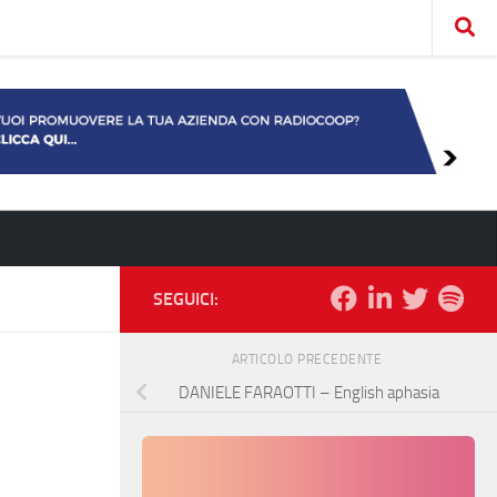
SEGUICI:
ARTICOLO PRECEDENTE
DANIELE FARAOTTI – English aphasia