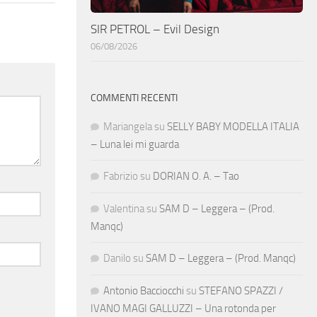
SIR PETROL – Evil Design
06/08/2026
COMMENTI RECENTI
Mariangela
su
SELLY BABY MODELLA ITALIA
– Luna lei mi guarda
Fabrizio
su
DORIAN O. A. – Tao
Valentina
su
SAM D – Leggera – (Prod.
Manqc)
Danilo
su
SAM D – Leggera – (Prod. Manqc)
Antonio Bacciocchi
su
STEFANO SPAZZI /
IVANO MAGI GALLUZZI – Una rotonda per