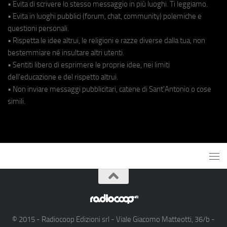
• Evita di scrivere lo stesso messaggio in più luoghi. Ti leggiamo.
• Evita in luoghi pubblici (forum, chat, community) polemiche e
questioni personali.
• Rispetta le idee altrui, le religioni e razze diverse dalla tua, non
bestemmiare né insultare altri utenti.
• Sentiti libero di esprimere le proprie idee, nei limiti
dell'educazione e del rispetto altrui.
• Non inviare messaggi pubblicitari, catene di Sant'Antonio o cose
simili.
© 2015 - Radiocoop Edizioni srl - Viale Giacomo Matteotti, 36/b -