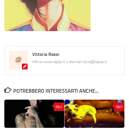
Vittoria Rossi
Info su www.lapop.it o alla mail social@lapop.it
POTREBBERO INTERESSARTI ANCHE...
0
0