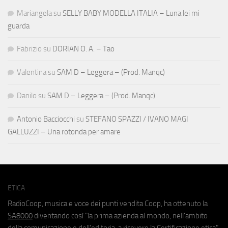
Mariangela
su
SELLY BABY MODELLA ITALIA – Luna lei mi
guarda
Fabrizio
su
DORIAN O. A. – Tao
Valentina
su
SAM D – Leggera – (Prod. Manqc)
Danilo
su
SAM D – Leggera – (Prod. Manqc)
Antonio Bacciocchi
su
STEFANO SPAZZI / IVANO MAGI
GALLUZZI – Una rotonda per amare
ETICA
RadioCoop, musica e voce dei punti vendita Coop, ha ottenuto la
SA8000
diventando così "la prima azienda al mondo, nell'ambito
della comunicazione e dell'editoria, a ricevere la Certificazione etica".