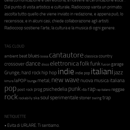
Dal punto di vista artistico e culturale, Radiocoop vanta un primato:
ascolta tutto quello che viene inviato in redazione, e appena può, lo
recensisce, e in alcuni casi, chiede collaborazione agli artisti.
Radiocoop sostiene l'arte, la cultura e la musica di ogni genere.
TAG CLOUD
cantautore
blues
beat
country
ambient
classica
bossa
elettronica
dance
folk
funk
crossover
garage
fusion
disco
indie
italiani
jazz
hip hop
Grunge;
hard rock
indie pop
new wave
metal;
nuova musica italiana
laPOP
lounge
kimura
pop
punk
rap
psichedelia
reggae
prog
post rock
r&b
rap italiano
rock
soul
sperimentale
trap
stoner
ska
swing
rockabilly
NETIQUETTE
• Evita di URLARE. Ti sentiamo.