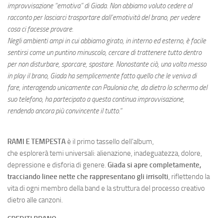
improvvisazione “emotiva” di Giada. Non abbiamo voluto cedere al
racconto per lasciarci trasportare dall’emotività del brano, per vedere
cosa ci facesse provare.
Negli ambienti ampi in cui abbiamo girato, in interno ed esterno, è facile
sentirsi come un puntino minuscolo, cercare di trattenere tutto dentro
per non disturbare, sporcare, spostare. Nonostante ciò, una volta messo
in play il brano, Giada ha semplicemente fatto quello che le veniva di
fare, interagendo unicamente con Paulonia che, da dietro lo schermo del
suo telefono, ha partecipato a questa continua improvvisazione,
rendendo ancora più convincente il tutto.
“
RAMI E TEMPESTA
è il primo tassello dell’album,
che esplorerà temi universali: alienazione, inadeguatezza, dolore,
depressione e disforia di genere.
Giada si apre completamente,
tracciando linee nette che rappresentano gli irrisolti
, riflettendo la
vita di ogni membro della band e la struttura del processo creativo
dietro alle canzoni.