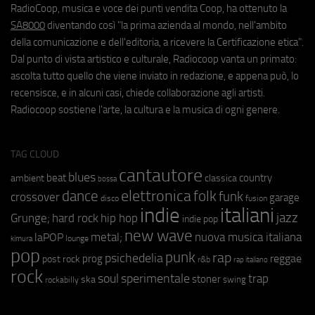
RadioCoop, musica e voce dei punti vendita Coop, ha ottenuto la
SA8000
diventando così "la prima azienda al mondo, nell'ambito
della comunicazione e dell'editoria, a ricevere la Certificazione etica".
Dal punto di vista artistico e culturale, Radiocoop vanta un primato:
ascolta tutto quello che viene inviato in redazione, e appena può, lo
recensisce, e in alcuni casi, chiede collaborazione agli artisti.
Radiocoop sostiene l'arte, la cultura e la musica di ogni genere.
TAG CLOUD
cantautore
blues
beat
country
ambient
classica
bossa
elettronica
dance
folk
funk
crossover
garage
fusion
disco
indie
italiani
jazz
hip hop
Grunge;
hard rock
indie pop
new wave
metal;
nuova musica italiana
laPOP
lounge
kimura
pop
punk
rap
psichedelia
reggae
prog
post rock
r&b
rap italiano
rock
soul
sperimentale
trap
stoner
ska
swing
rockabilly