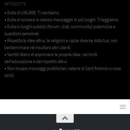
NETIQUETTE
• Evita di URLARE. Ti sentiamo.
• Evita di scrivere lo stesso messaggio in più luoghi. Ti leggiamo.
• Evita in luoghi pubblici (forum, chat, community) polemiche e
questioni personali.
• Rispetta le idee altrui, le religioni e razze diverse dalla tua, non
bestemmiare né insultare altri utenti.
• Sentiti libero di esprimere le proprie idee, nei limiti
dell'educazione e del rispetto altrui.
• Non inviare messaggi pubblicitari, catene di Sant'Antonio o cose
simili.