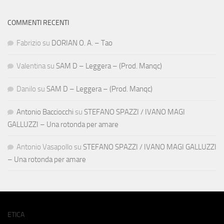
COMMENTI RECENTI
Fabrizio
su
DORIAN O. A. – Tao
Valentina
su
SAM D – Leggera – (Prod. Manqc)
Danilo
su
SAM D – Leggera – (Prod. Manqc)
Antonio Bacciocchi
su
STEFANO SPAZZI / IVANO MAGI
GALLUZZI – Una rotonda per amare
Antonio Vasapollo
su
STEFANO SPAZZI / IVANO MAGI GALLUZZI
– Una rotonda per amare
ETICA