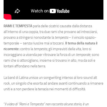
RAMI E TEMPESTA
parla delle cicatrici causate dalla distanza
all’interno di una coppia, tra due rami che provano ad intrecciarsi,
provano a stringersi nonostante la
tempesta
– il vincolo spazio-
temporale – senza riuscire mai a toccarsi.
Il tema della natura è
ricorrente:
contro la
tempesta
, gli imprevisti della vita, loro si
incoraggiano a vicenda per ritrovare la forza di un
temporale,
sono
rami che si attorcigliano, insieme si trovano in alto, ma da soli e
lontani affondano nella terra.
La band di Latina unisce un songwriting intenso al loro sound alt
rock, un singolo che esorta ad andare avanti continuando a rimanere
uniti e a non perdere la tenacia nei momenti di difficoltà.
“
Il video di “Rami e Tempesta” non racconta alcuna storia; è un