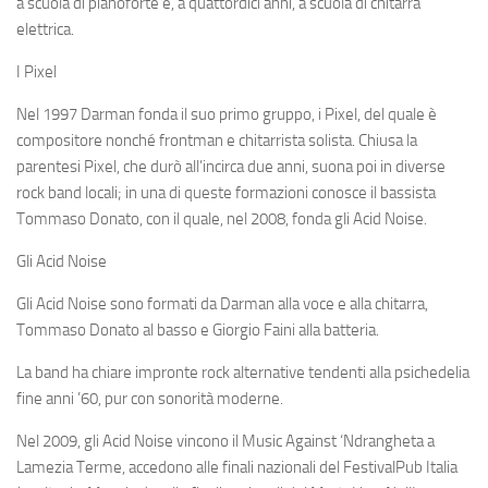
a scuola di pianoforte e, a quattordici anni, a scuola di chitarra
elettrica.
I Pixel
Nel 1997 Darman fonda il suo primo gruppo, i Pixel, del quale è
compositore nonché frontman e chitarrista solista. Chiusa la
parentesi Pixel, che durò all’incirca due anni, suona poi in diverse
rock band locali; in una di queste formazioni conosce il bassista
Tommaso Donato, con il quale, nel 2008, fonda gli Acid Noise.
Gli Acid Noise
Gli Acid Noise sono formati da Darman alla voce e alla chitarra,
Tommaso Donato al basso e Giorgio Faini alla batteria.
La band ha chiare impronte rock alternative tendenti alla psichedelia
fine anni ’60, pur con sonorità moderne.
Nel 2009, gli Acid Noise vincono il Music Against ‘Ndrangheta a
Lamezia Terme, accedono alle finali nazionali del FestivalPub Italia