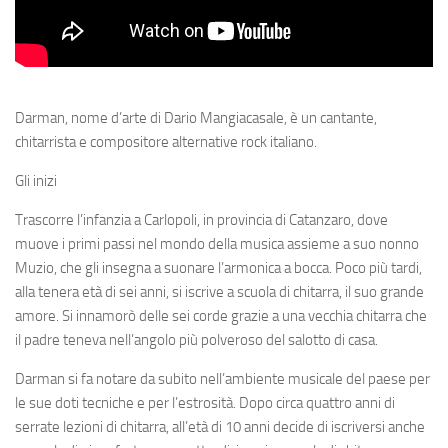
Darman, nome d’arte di Dario Mangiacasale, è un cantante,
chitarrista e compositore alternative rock italiano.
Gli inizi
Trascorre l’infanzia a Carlopoli, in provincia di Catanzaro, dove
muove i primi passi nel mondo della musica assieme a suo nonno
Muzio, che gli insegna a suonare l’armonica a bocca. Poco più tardi,
alla tenera età di sei anni, si iscrive a scuola di chitarra, il suo grande
amore. Si innamorò delle sei corde grazie a una vecchia chitarra che
il padre teneva nell’angolo più polveroso del salotto di casa.
Darman si fa notare da subito nell’ambiente musicale del paese per
le sue doti tecniche e per l’estrosità. Dopo circa quattro anni di
serrate lezioni di chitarra, all’età di 10 anni decide di iscriversi anche