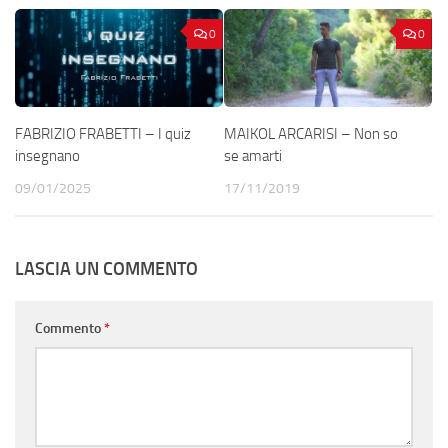
0
0
FABRIZIO FRABETTI – I quiz
MAIKOL ARCARISI – Non so
insegnano
se amarti
09/01/2025
17/11/2019
LASCIA UN COMMENTO
Commento
*