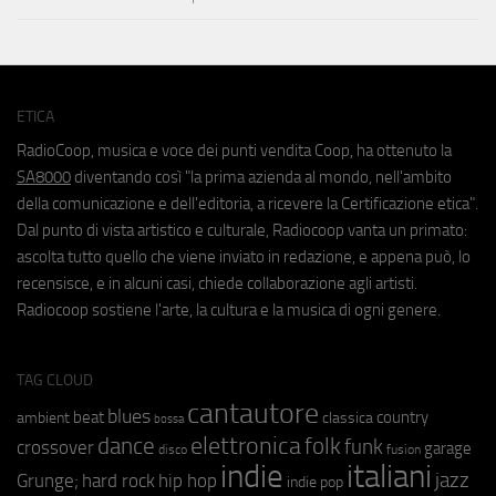
ETICA
RadioCoop, musica e voce dei punti vendita Coop, ha ottenuto la
SA8000
diventando così "la prima azienda al mondo, nell'ambito
della comunicazione e dell'editoria, a ricevere la Certificazione etica".
Dal punto di vista artistico e culturale, Radiocoop vanta un primato:
ascolta tutto quello che viene inviato in redazione, e appena può, lo
recensisce, e in alcuni casi, chiede collaborazione agli artisti.
Radiocoop sostiene l'arte, la cultura e la musica di ogni genere.
TAG CLOUD
cantautore
blues
beat
country
ambient
classica
bossa
elettronica
dance
folk
funk
crossover
garage
fusion
disco
indie
italiani
jazz
hip hop
Grunge;
hard rock
indie pop