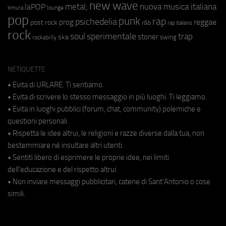
new wave
metal;
nuova musica italiana
laPOP
lounge
kimura
pop
punk
rap
psichedelia
reggae
prog
post rock
r&b
rap italiano
rock
soul
sperimentale
trap
stoner
ska
swing
rockabilly
NETIQUETTE
• Evita di URLARE. Ti sentiamo.
• Evita di scrivere lo stesso messaggio in più luoghi. Ti leggiamo.
• Evita in luoghi pubblici (forum, chat, community) polemiche e
questioni personali.
• Rispetta le idee altrui, le religioni e razze diverse dalla tua, non
bestemmiare né insultare altri utenti.
• Sentiti libero di esprimere le proprie idee, nei limiti
dell'educazione e del rispetto altrui.
• Non inviare messaggi pubblicitari, catene di Sant'Antonio o cose
simili.