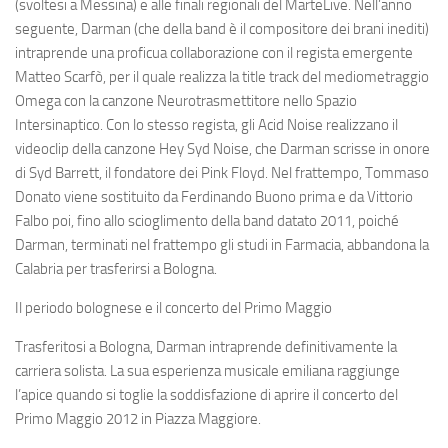
(svoltesi a Messina) e alle finali regionali del MarteLive. Nell’anno
seguente, Darman (che della band è il compositore dei brani inediti)
intraprende una proficua collaborazione con il regista emergente
Matteo Scarfò, per il quale realizza la title track del mediometraggio
Omega con la canzone Neurotrasmettitore nello Spazio
Intersinaptico. Con lo stesso regista, gli Acid Noise realizzano il
videoclip della canzone Hey Syd Noise, che Darman scrisse in onore
di Syd Barrett, il fondatore dei Pink Floyd. Nel frattempo, Tommaso
Donato viene sostituito da Ferdinando Buono prima e da Vittorio
Falbo poi, fino allo scioglimento della band datato 2011, poiché
Darman, terminati nel frattempo gli studi in Farmacia, abbandona la
Calabria per trasferirsi a Bologna.
Il periodo bolognese e il concerto del Primo Maggio
Trasferitosi a Bologna, Darman intraprende definitivamente la
carriera solista. La sua esperienza musicale emiliana raggiunge
l’apice quando si toglie la soddisfazione di aprire il concerto del
Primo Maggio 2012 in Piazza Maggiore.