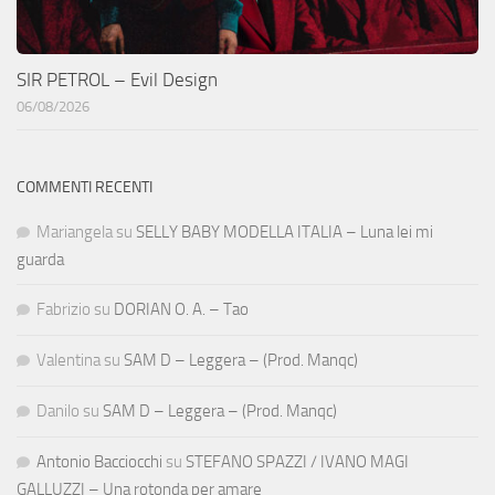
SIR PETROL – Evil Design
06/08/2026
COMMENTI RECENTI
Mariangela
su
SELLY BABY MODELLA ITALIA – Luna lei mi
guarda
Fabrizio
su
DORIAN O. A. – Tao
Valentina
su
SAM D – Leggera – (Prod. Manqc)
Danilo
su
SAM D – Leggera – (Prod. Manqc)
Antonio Bacciocchi
su
STEFANO SPAZZI / IVANO MAGI
GALLUZZI – Una rotonda per amare