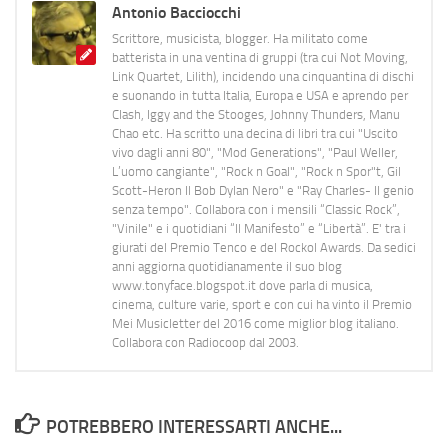
Antonio Bacciocchi
Scrittore, musicista, blogger. Ha militato come
batterista in una ventina di gruppi (tra cui Not Moving,
Link Quartet, Lilith), incidendo una cinquantina di dischi
e suonando in tutta Italia, Europa e USA e aprendo per
Clash, Iggy and the Stooges, Johnny Thunders, Manu
Chao etc. Ha scritto una decina di libri tra cui "Uscito
vivo dagli anni 80", "Mod Generations", "Paul Weller,
L’uomo cangiante", "Rock n Goal", "Rock n Spor"t, Gil
Scott-Heron Il Bob Dylan Nero" e "Ray Charles- Il genio
senza tempo". Collabora con i mensili “Classic Rock”,
"Vinile" e i quotidiani “Il Manifesto” e “Libertà”. E' tra i
giurati del Premio Tenco e del Rockol Awards. Da sedici
anni aggiorna quotidianamente il suo blog
www.tonyface.blogspot.it dove parla di musica,
cinema, culture varie, sport e con cui ha vinto il Premio
Mei Musicletter del 2016 come miglior blog italiano.
Collabora con Radiocoop dal 2003.
POTREBBERO INTERESSARTI ANCHE...