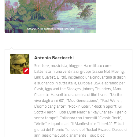
Antonio Bacciocchi
Scrittore, musicista, blogger. Ha militato come
batterista in una ventina di gruppi (tra cui Not Moving,
Link Quartet, Lilith), incidendo una cinquantina di dischi
e suonando in tutta Italia, Europa e USA e aprendo per
Clash, Iggy and the Stooges, Johnny Thunders, Manu
Chao etc. Ha scritto una decina di libri tra cui "Uscito
vivo dagli anni 80", "Mod Generations", "Paul Weller,
L’uomo cangiante", "Rock n Goal", "Rock n Spor"t, Gil
Scott-Heron Il Bob Dylan Nero" e "Ray Charles- Il genio
senza tempo". Collabora con i mensili “Classic Rock”,
"Vinile" e i quotidiani “Il Manifesto” e “Libertà”. E' tra i
giurati del Premio Tenco e del Rockol Awards. Da sedici
anni aggiorna quotidianamente il suo blog