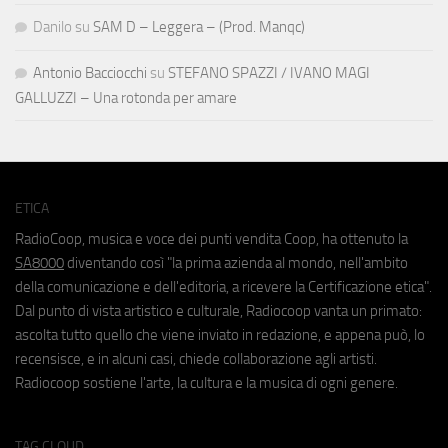
Danilo
su
SAM D – Leggera – (Prod. Manqc)
Antonio Bacciocchi
su
STEFANO SPAZZI / IVANO MAGI
GALLUZZI – Una rotonda per amare
ETICA
RadioCoop, musica e voce dei punti vendita Coop, ha ottenuto la
SA8000
diventando così "la prima azienda al mondo, nell'ambito
della comunicazione e dell'editoria, a ricevere la Certificazione etica".
Dal punto di vista artistico e culturale, Radiocoop vanta un primato:
ascolta tutto quello che viene inviato in redazione, e appena può, lo
recensisce, e in alcuni casi, chiede collaborazione agli artisti.
Radiocoop sostiene l'arte, la cultura e la musica di ogni genere.
TAG CLOUD