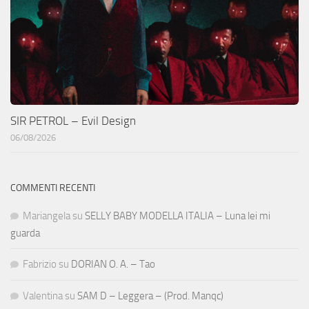
SIR PETROL – Evil Design
06/08/2026
COMMENTI RECENTI
Mariangela
su
SELLY BABY MODELLA ITALIA – Luna lei mi
guarda
Fabrizio
su
DORIAN O. A. – Tao
Valentina
su
SAM D – Leggera – (Prod. Manqc)