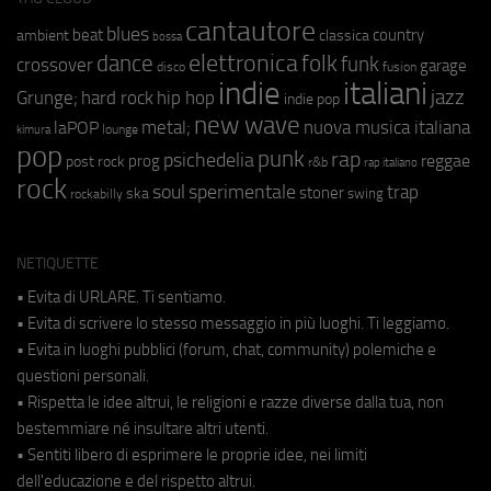
cantautore
blues
beat
country
ambient
classica
bossa
elettronica
dance
folk
funk
crossover
garage
fusion
disco
indie
italiani
jazz
hip hop
Grunge;
hard rock
indie pop
new wave
metal;
nuova musica italiana
laPOP
lounge
kimura
pop
punk
rap
psichedelia
reggae
prog
post rock
r&b
rap italiano
rock
soul
sperimentale
trap
stoner
ska
swing
rockabilly
NETIQUETTE
• Evita di URLARE. Ti sentiamo.
• Evita di scrivere lo stesso messaggio in più luoghi. Ti leggiamo.
• Evita in luoghi pubblici (forum, chat, community) polemiche e
questioni personali.
• Rispetta le idee altrui, le religioni e razze diverse dalla tua, non
bestemmiare né insultare altri utenti.
• Sentiti libero di esprimere le proprie idee, nei limiti
dell'educazione e del rispetto altrui.